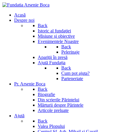
Acasă
Despre noi
Back
Istoric al fundaţiei
Misiune şi obiective
Evenimentele Noastre
Back
Pelerinaje
Apariţii în presă
Ajută Fundația
Back
Cum pot ajuta?
Parteneriate
Pr. Arsenie Boca
Back
Biografie
Din scrierile Părintelui
Mărturii despre Părintele
Articole preluate
Ajută
Back
Valea Plopului
Centrul Sf. Arh. Mihail si Gavril