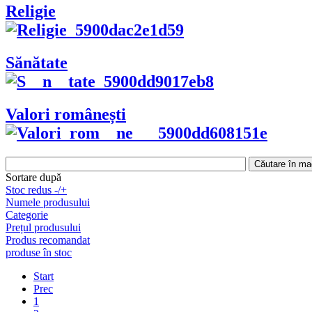
Religie
Sănătate
Valori românești
Sortare după
Stoc redus -/+
Numele produsului
Categorie
Prețul produsului
Produs recomandat
produse în stoc
Start
Prec
1