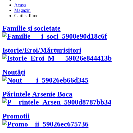
Acasa
Magazin
Carti si filme
Familie și societate
Istorie/Eroi/Mărturisitori
Noutăți
Părintele Arsenie Boca
Promotii