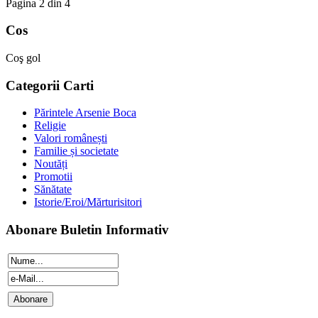
Pagina 2 din 4
Cos
Coş gol
Categorii Carti
Părintele Arsenie Boca
Religie
Valori românești
Familie și societate
Noutăți
Promotii
Sănătate
Istorie/Eroi/Mărturisitori
Abonare Buletin Informativ