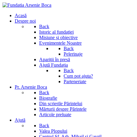
Acasă
Despre noi
Back
Istoric al fundaţiei
Misiune şi obiective
Evenimentele Noastre
Back
Pelerinaje
Apariţii în presă
Ajută Fundația
Back
Cum pot ajuta?
Parteneriate
Pr. Arsenie Boca
Back
Biografie
Din scrierile Părintelui
Mărturii despre Părintele
Articole preluate
Ajută
Back
Valea Plopului
Centrul Sf. Arh. Mihail si Gavril