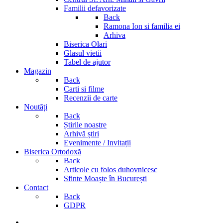
Familii defavorizate
Back
Ramona Ion si familia ei
Arhiva
Biserica Olari
Glasul vietii
Tabel de ajutor
Magazin
Back
Carti si filme
Recenzii de carte
Noutăți
Back
Știrile noastre
Arhivă știri
Evenimente / Invitații
Biserica Ortodoxă
Back
Articole cu folos duhovnicesc
Sfinte Moaște în București
Contact
Back
GDPR