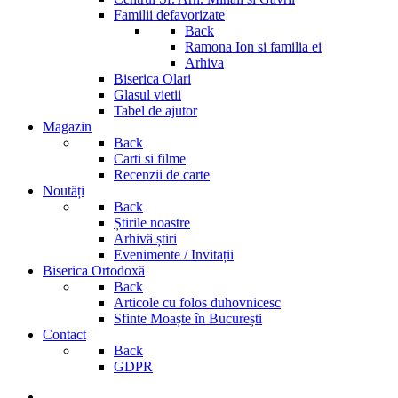
Familii defavorizate
Back
Ramona Ion si familia ei
Arhiva
Biserica Olari
Glasul vietii
Tabel de ajutor
Magazin
Back
Carti si filme
Recenzii de carte
Noutăți
Back
Știrile noastre
Arhivă știri
Evenimente / Invitații
Biserica Ortodoxă
Back
Articole cu folos duhovnicesc
Sfinte Moaște în București
Contact
Back
GDPR