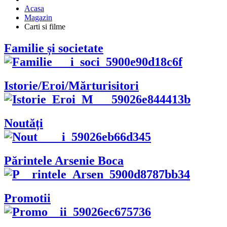
Acasa
Magazin
Carti si filme
Familie și societate
Istorie/Eroi/Mărturisitori
Noutăți
Părintele Arsenie Boca
Promotii