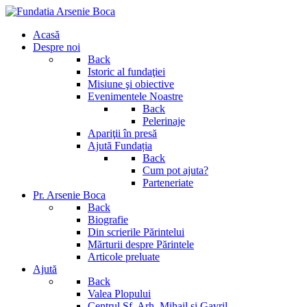
Acasă
Despre noi
Back
Istoric al fundaţiei
Misiune şi obiective
Evenimentele Noastre
Back
Pelerinaje
Apariţii în presă
Ajută Fundația
Back
Cum pot ajuta?
Parteneriate
Pr. Arsenie Boca
Back
Biografie
Din scrierile Părintelui
Mărturii despre Părintele
Articole preluate
Ajută
Back
Valea Plopului
Centrul Sf. Arh. Mihail si Gavril