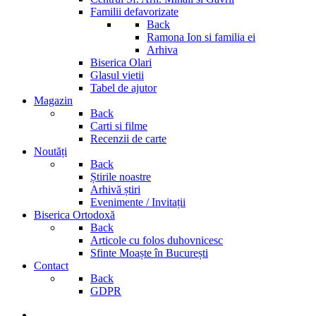
Familii defavorizate
Back
Ramona Ion si familia ei
Arhiva
Biserica Olari
Glasul vietii
Tabel de ajutor
Magazin
Back
Carti si filme
Recenzii de carte
Noutăți
Back
Știrile noastre
Arhivă știri
Evenimente / Invitații
Biserica Ortodoxă
Back
Articole cu folos duhovnicesc
Sfinte Moaște în București
Contact
Back
GDPR