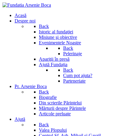
Acasă
Despre noi
Back
Istoric al fundaţiei
Misiune şi obiective
Evenimentele Noastre
Back
Pelerinaje
Apariţii în presă
Ajută Fundația
Back
Cum pot ajuta?
Parteneriate
Pr. Arsenie Boca
Back
Biografie
Din scrierile Părintelui
Mărturii despre Părintele
Articole preluate
Ajută
Back
Valea Plopului
Centrul Sf. Arh. Mihail si Gavril