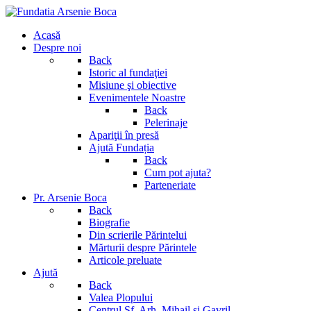
Acasă
Despre noi
Back
Istoric al fundaţiei
Misiune şi obiective
Evenimentele Noastre
Back
Pelerinaje
Apariţii în presă
Ajută Fundația
Back
Cum pot ajuta?
Parteneriate
Pr. Arsenie Boca
Back
Biografie
Din scrierile Părintelui
Mărturii despre Părintele
Articole preluate
Ajută
Back
Valea Plopului
Centrul Sf. Arh. Mihail si Gavril