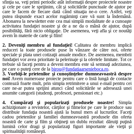
sfinţia sa, veţi primi periodic atât informaţii despre proiectele noastre
şi cele pe care le sprijinim, cât şi solicitările punctuale de ajutor pe
care le facem de fiecare dată când situaţia ne-o cere. Astfel, veţi
putea răspunde exact acelor rugăminţi care vă sunt la îndemână.
Abonarea la newsletter este cea mai simplă modalitate de a cunoaşte
activitatea fundaţiei noastre şi de a ne da o mână de ajutor, după
posibilităţi, fără nicio obligaţie. De asemenea, veţi afla şi ce noutăţi
avem în materie de carte şi film!
2. Deveniţi membru al fundaţiei!
Calitatea de membru implică
reduceri la toate produsele puse în vânzare de către noi, oferte
speciale şi plata unei cotizaţii anuale modice. De asemenea, membrii
fundaţiei vor avea prioritate la pelerinaje şi la ofertele limitate. Tot ce
trebuie să faceţi pentru a deveni membru este să semnaţi adeziunea,
pe care o puteţi cere de la
birou@fundatiaarsenieboca.ro
.
3. Vorbiţi-le prietenilor şi cunoştinţelor dumneavoastră despre
noi!
Avem numeroase proiecte pentru care o listă lungă de contacte
contează foarte mult, prin simpla retrimitere a unui e-mail pentru cei
care ne-ar putea sprijini atunci când solicitările se adresează unei
anumite categorii (studenţi, profesori, pensionari etc.)
4. Cumpăraţi şi popularizaţi produsele noastre!
Simpla
achiziţionare a revistelor, cărţilor şi filmelor pe care le produce sau
distribuie fundaţia noastră ajută la bunul mers al lucrurilor. Faceţi
cadou prietenilor şi familiei dumneavoastră produsele din oferta
noastră de carte şi film şi obţineţi un dublu rezultat: dăruiţi puţină
lumină celor dragi şi popularizaţi figuri importante ale vieţii şi
spiritualităţii româneşti.