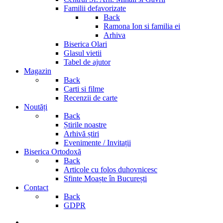
Familii defavorizate
Back
Ramona Ion si familia ei
Arhiva
Biserica Olari
Glasul vietii
Tabel de ajutor
Magazin
Back
Carti si filme
Recenzii de carte
Noutăți
Back
Știrile noastre
Arhivă știri
Evenimente / Invitații
Biserica Ortodoxă
Back
Articole cu folos duhovnicesc
Sfinte Moaște în București
Contact
Back
GDPR