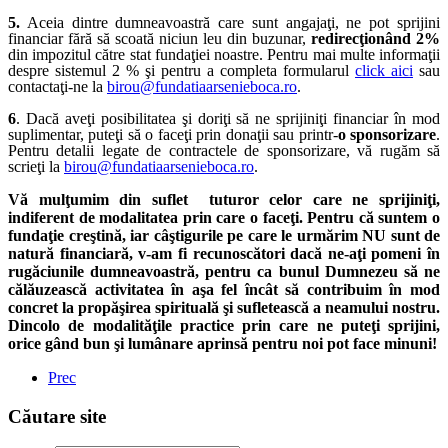
5.
Aceia dintre dumneavoastră care sunt angajaţi, ne pot sprijini
financiar fără să scoată niciun leu din buzunar,
redirecţionând 2%
din impozitul către stat fundaţiei noastre. Pentru mai multe informaţii
despre sistemul 2 % şi pentru a completa formularul
click aici
sau
contactaţi-ne la
birou@fundatiaarsenieboca.ro
.
6
. Dacă aveţi posibilitatea şi doriţi să ne sprijiniţi financiar în mod
suplimentar, puteţi să o faceţi prin donaţii sau printr-
o sponsorizare
.
Pentru detalii legate de contractele de sponsorizare, vă rugăm să
scrieţi la
birou@fundatiaarsenieboca.ro
.
Vă mulţumim din suflet tuturor celor care ne sprijiniţi,
indiferent de modalitatea prin care o faceţi. Pentru că suntem o
fundaţie creştină, iar câştigurile pe care le urmărim NU sunt de
natură financiară, v-am fi recunoscători dacă ne-aţi pomeni în
rugăciunile dumneavoastră, pentru ca bunul Dumnezeu să ne
călăuzească activitatea în aşa fel încât să contribuim în mod
concret la propăşirea spirituală şi sufletească a neamului nostru.
Dincolo de modalităţile practice prin care ne puteţi sprijini,
orice gând bun şi lumânare aprinsă pentru noi pot face minuni!
Prec
Căutare site