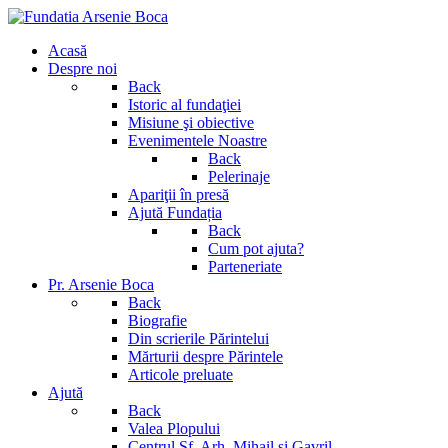
Acasă
Despre noi
Back
Istoric al fundaţiei
Misiune şi obiective
Evenimentele Noastre
Back
Pelerinaje
Apariţii în presă
Ajută Fundația
Back
Cum pot ajuta?
Parteneriate
Pr. Arsenie Boca
Back
Biografie
Din scrierile Părintelui
Mărturii despre Părintele
Articole preluate
Ajută
Back
Valea Plopului
Centrul Sf. Arh. Mihail si Gavril