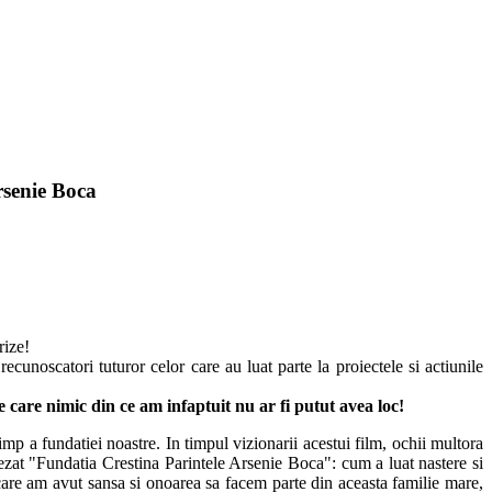
rsenie Boca
prize!
cunoscatori tuturor celor care au luat parte la proiectele si actiunile
are nimic din ce am infaptuit nu ar fi putut avea loc!
timp a fundatiei noastre. In timpul vizionarii acestui film, ochii multora
tezat "Fundatia Crestina Parintele Arsenie Boca": cum a luat nastere si
r care am avut sansa si onoarea sa facem parte din aceasta familie mare,