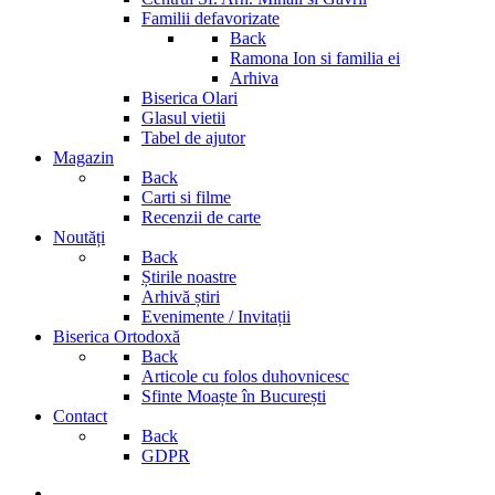
Familii defavorizate
Back
Ramona Ion si familia ei
Arhiva
Biserica Olari
Glasul vietii
Tabel de ajutor
Magazin
Back
Carti si filme
Recenzii de carte
Noutăți
Back
Știrile noastre
Arhivă știri
Evenimente / Invitații
Biserica Ortodoxă
Back
Articole cu folos duhovnicesc
Sfinte Moaște în București
Contact
Back
GDPR