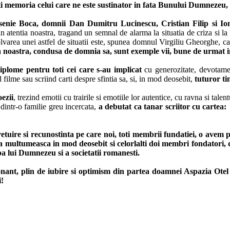
i memoria celui care ne este sustinator in fata Bunului Dumnezeu,
senie Boca, domnii Dan Dumitru Lucinescu, Cristian Filip si Ionel R
 atentia noastra, tragand un semnal de alarma la situatia de criza si la
olvarea unei astfel de situatii este, spunea domnul Virgiliu Gheorghe, ca
a noastra, condusa de domnia sa, sunt exemple vii, bune de urmat in
iplome pentru toti cei care s-au implicat
cu generozitate, devotament
d filme sau scriind carti despre sfintia sa, si, in mod deosebit,
tuturor tin
oezii
, trezind emotii cu trairile si emotiile lor autentice, cu ravna si talen
 dintr-o familie greu incercata,
a debutat ca tanar scriitor cu cartea
uire si recunostinta pe care noi, toti membrii fundatiei, o avem p
 multumeasca in mod deosebit si celorlalti doi membri fondatori, d
ba lui Dumnezeu si a societatii romanesti.
nant, plin de iubire si optimism din partea doamnei Aspazia Otel
i!