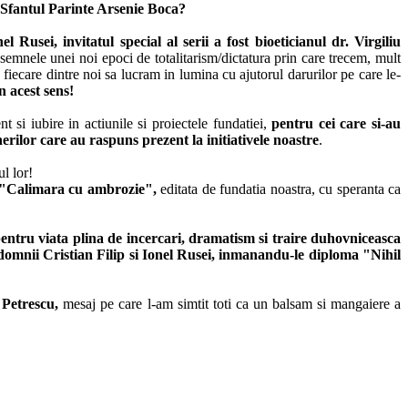
 Sfantul Parinte Arsenie Boca?
usei, invitatul special al serii a fost bioeticianul dr. Virgiliu
 semnele unei noi epoci de totalitarism/dictatura prin care trecem, mult
 fiecare dintre noi sa lucram in lumina cu ajutorul darurilor pe care le-
 acest sens!
 si iubire in actiunile si proiectele fundatiei,
pentru cei care si-au
erilor care au raspuns prezent la initiativele noastre
.
tul lor!
: "Calimara cu ambrozie",
editata de fundatia noastra, cu speranta ca
entru viata plina de incercari, dramatism si traire duhovniceasca
omnii Cristian Filip si Ionel Rusei, inmanandu-le diploma "Nihil
 Petrescu,
mesaj pe care l-am simtit toti ca un balsam si mangaiere a