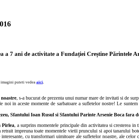
2016
a a 7 ani de activitate a Fundației Creștine Părintele A
 imagini puteti vedea
aici
.
i noastre
, s-a bucurat de prezenta unui numar mare de invitati si de sur
 de noi in aceste momente de sarbatoare a sufletelor nostre! Le suntem re
Sfantului Ioan Rusul si Sfantului Parinte Arsenie Boca fara de c
 Pirlea
, a surprins momentele principale din activitatea si cresterea in 
m retrait impreuna toate momentele vietii pruncului si apoi tanarului bo
 interesante, cu transformari uimitoare ale sufletelor noastre, ale celo