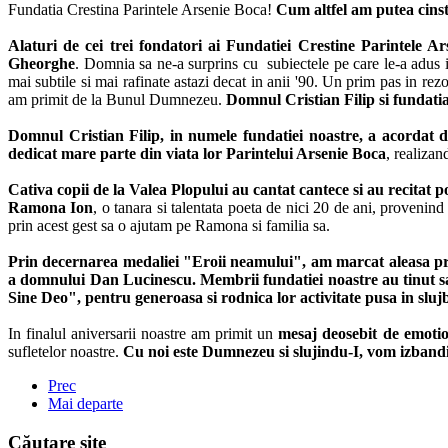
Fundatia Crestina Parintele Arsenie Boca!
Cum altfel am putea cinst
Alaturi de cei trei fondatori ai Fundatiei Crestine Parintele Ar
Gheorghe
. Domnia sa ne-a surprins cu subiectele pe care le-a adus in
mai subtile si mai rafinate astazi decat in anii '90. Un prim pas in rez
am primit de la Bunul Dumnezeu.
Domnul Cristian Filip si fundati
Domnul Cristian Filip, in numele fundatiei noastre, a acordat d
dedicat mare parte din viata lor Parintelui Arsenie Boca
, realizan
Cativa copii de la Valea Plopului au cantat cantece si au recitat p
Ramona Ion
, o tanara si talentata poeta de nici 20 de ani, provenind
prin acest gest sa o ajutam pe Ramona si familia sa.
Prin decernarea medaliei "Eroii neamului", am marcat aleasa pret
a domnului Dan Lucinescu. Membrii fundatiei noastre au tinut sa
Sine Deo", pentru generoasa si rodnica lor activitate pusa in sluj
In finalul aniversarii noastre am primit un
mesaj deosebit de emotio
sufletelor noastre.
Cu noi este Dumnezeu si slujindu-I, vom izband
Prec
Mai departe
Căutare site