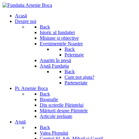
Acasă
Despre noi
Back
Istoric al fundaţiei
Misiune şi obiective
Evenimentele Noastre
Back
Pelerinaje
Apariţii în presă
Ajută Fundația
Back
Cum pot ajuta?
Parteneriate
Pr. Arsenie Boca
Back
Biografie
Din scrierile Părintelui
Mărturii despre Părintele
Articole preluate
Ajută
Back
Valea Plopului
Centrul Sf. Arh. Mihail si Gavril