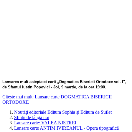
Lansarea mult asteptatei carti „Dogmatica Bisericii Ortodoxe vol. I”,
de Sfantul Iustin Popovici - Joi, 9 martie, de la ora 19:00.
Citește mai mult: Lansare carte DOGMATICA BISERICII
ORTODOXE
Noutăți editoriale Editura Sophia și Editura de Suflet
Sfinții de lângă noi
Lansare carte: VALEA NISTREI
Lansare carte ANTIM IVIREANUL - Opera tipografică