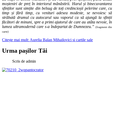
moșteniri de preț în interiorul mănăstirii. Harul și binecuvantarea
sfinților sunt simțite din belsug de toți credincioșii pelerine care, cu
timp și fără timp, cu venituri adesea modeste, se nevoiesc să
străbată drumul cu autocarul sau vaporul ca să ajungă la sfinții
făcători de minuni, spre a primi ajutorul de care au atâta nevoie, în
lumea ultramodernă care s-a îndepartat de Dumnezeu.”
(fragment din
carte)
Citește mai mult: Aurelia Balan Mihailovici si cartile sale
Urma pașilor Tăi
Scris de
admin