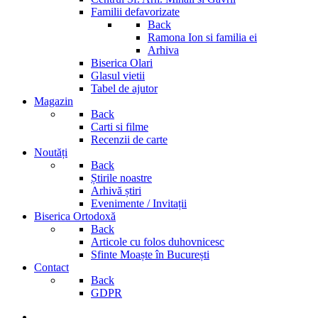
Familii defavorizate
Back
Ramona Ion si familia ei
Arhiva
Biserica Olari
Glasul vietii
Tabel de ajutor
Magazin
Back
Carti si filme
Recenzii de carte
Noutăți
Back
Știrile noastre
Arhivă știri
Evenimente / Invitații
Biserica Ortodoxă
Back
Articole cu folos duhovnicesc
Sfinte Moaște în București
Contact
Back
GDPR