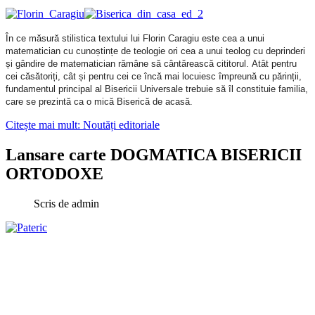
În ce măsură stilistica textului lui Florin Caragiu este cea a unui
matematician cu cuno
ș
tin
ț
e de teologie ori cea a unui teolog cu deprinderi
ș
i gândire de matematician rămâne să cântărească cititorul.
Atât pentru
cei căsători
ț
i, cât
ș
i pentru cei ce încă mai lo­­­cuiesc împreună cu părin
ț
ii,
fundamentul principal al Bi­se­ricii Universale trebuie să îl constituie familia,
care se pre­­zintă ca o mică Biserică de acasă.
Citește mai mult: Noutăți editoriale
Lansare carte DOGMATICA BISERICII
ORTODOXE
Scris de
admin