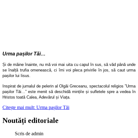
Urma pașilor Tăi…
Și de mâine înainte, nu mă voi mai uita cu capul în sus, să văd până unde
se înalță trufia omenească, ci îmi voi pleca privirile în jos, să caut urma
pașilor lui Iisus.
Inspirat de jurnalul de pelerin al Olgăi Greceanu, spectacolul religios ”Urma
pașilor Tăi…” este menit să deschidă mințile și sufletele spre a vedea în
Hristos toată Calea, Adevărul și Viața.
Citește mai mult: Urma pașilor Tăi
Noutăți editoriale
Scris de
admin