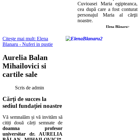
Cuvioasei Maria egipteanca,
cea după care a fost conturat
personajul Maria al cărţii
noastre.
Elena Blănaru>
Citește mai mult: Elena
Blanaru - Nuferi in pustie
Aurelia Balan
Mihailovici si
cartile sale
Scris de
admin
Cărți de succes la
sediul fundației noastre
Vă semnalăm și vă invităm să
citiți două cărți semnate de
doamna profesor
universitar dr. AURELIA
BĂLAN MIHAILOVICI*
,