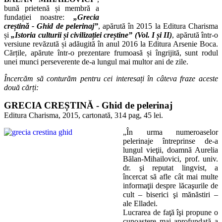
bună prietenă și membră a
fundației noastre:
„Grecia
creștină - Ghid de pelerinaj”
, apărută în 2015 la Editura Charisma
și
„Istoria culturii și civilizației creștine” (Vol. I și II)
, apărută într-o
versiune revăzută și adăugită în anul 2016 la Editura Arsenie Boca.
Cărțile, apărute într-o prezentare frumoasă și îngrijită, sunt rodul
unei munci perseverente de-a lungul mai multor ani de zile.
Încercăm să conturăm pentru cei interesați în câteva fraze aceste
două cărți:
GRECIA CREȘTINĂ - Ghid de pelerinaj
Editura Charisma, 2015, cartonată, 314 pag, 45 lei.
„În urma numeroaselor
pelerinaje întreprinse de-a
lungul vieţii, doamnă Aurelia
Bălan-Mihailovici, prof. univ.
dr. şi reputat lingvist, a
încercat să afle cât mai multe
informaţii despre lăcaşurile de
cult – biserici şi mănăstiri –
ale Elladei.
Lucrarea de faţă îşi propune o
cunoaştere mai aprofundată a