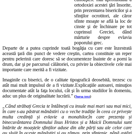
ortodoxiei acestei ţări însorite,
prin prezentarea bisericilor şi a
sfinţilor ocrotitori, ale căror
sfinte moaşte se află la loc de
cinste şi de închinare pe tot
cuprinsul Greciei, dând
mărturie despre evlavia
poporului grec.
Departe de a putea cuprinde toată bogăţia cu care este înzestrată
această ţară din punct de vedere creştin, cartea constituie un reper
pentru pelerinii care doresc să se documenteze înainte de a porni la
drum, dar şi pe parcursul călătoriei, cu privire la obiectivele cele mai
importante care merită a fi vizitate.
Imaginile cu biserici, de o calitate tipografică deosebită, trezesc cu
atât mai mult impulsul de a fi vizitate.
Explicaţiile autoarei, minuţios
documentate atât la faţa locului, cât şi în urma studiilor în domeniu,
aduc un plus de originalitate lucrării.”
(
Sursa text
)
„Când străbați Grecia te întâlnești cu insule mai mari sau mai mici,
în care s-au păstrat mănăstiri cu o veche tradiție în ceea ce privește
multa credință și evlavie a monahilor,în care prezența și
binecuvântarea Domnului Iisus Hristos și a Maicii Domnului sunt
întărite de moaștele sfinților aduse din alte părți sau ale celor care
au slujit în aceste mănăstiri și au rămas, prin sfințenie, până astăzi