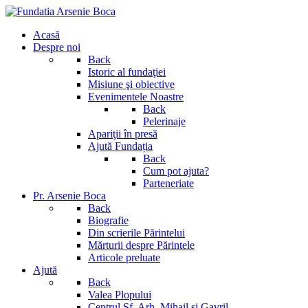
Acasă
Despre noi
Back
Istoric al fundaţiei
Misiune şi obiective
Evenimentele Noastre
Back
Pelerinaje
Apariţii în presă
Ajută Fundația
Back
Cum pot ajuta?
Parteneriate
Pr. Arsenie Boca
Back
Biografie
Din scrierile Părintelui
Mărturii despre Părintele
Articole preluate
Ajută
Back
Valea Plopului
Centrul Sf. Arh. Mihail si Gavril