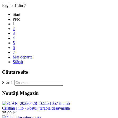
Pagina 1 din 7
Start
Prec
1
2
3
4
5
6
7
Mai departe
Sfârșit
Căutare site
Search
Noutăți Magazin
Cristian Filip - Postul, terapia desavarsita
25,00 lei