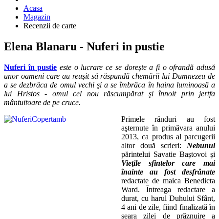
Acasa
Magazin
Recenzii de carte
Elena Blanaru - Nuferi in pustie
Nuferi în pustie
este o lucrare ce se doreşte a fi o ofrandă adusă
unor oameni care au reuşit să răspundă chemării lui Dumnezeu de
a se dezbrăca de omul vechi şi a se îmbrăca în haina luminoasă a
lui Hristos - omul cel nou răscumpărat şi înnoit prin jertfa
mântuitoare de pe cruce.
Primele rânduri au fost
aşternute în primăvara anului
2013, ca produs al parcugerii
altor două scrieri:
Nebunul
părintelui Savatie Baştovoi şi
Vieţile
sfintelor care mai
înainte au fost desfrânate
redactate de maica Benedicta
Ward. Întreaga redactare a
durat, cu harul Duhului Sfânt,
4 ani de zile, fiind finalizată în
seara zilei de prăznuire a