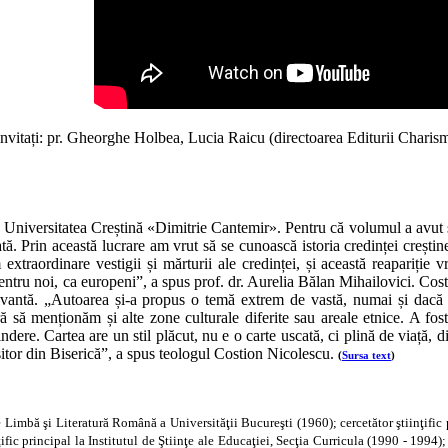
(Invitați: pr. Gheorghe Holbea, Lucia Raicu (directoarea Editurii Charisma
 la Universitatea Creștină «Dimitrie Cantemir». Pentru că volumul a
avut s
ată. Prin această lucrare am vrut să se cunoască istoria credinței creștine 
xtraordinare vestigii și mărturii ale credinței, și această reapariție vr
pentru noi, ca europeni”, a spus prof. dr. Aurelia Bălan Mihailovici. Co
aptivantă. „Autoarea și-a propus o temă extrem de vastă, numai și dacă
fără să men­ționăm și alte zone culturale di­ferite sau areale etnice. A 
tindere. Cartea are un stil plăcut, nu e o carte uscată, ci plină de viață, 
sitor din Biserică”, a spus teologul Costion Nicolescu.
(
Sursa text
)
e Limbă şi Literatură Română a Universităţii Bucureşti (1960); cercetător ştiinţific p
c principal la Institutul de Ştiinţe ale Educaţiei, Secţia Curricula (1990 - 1994); D