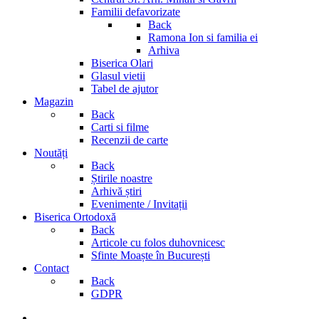
Familii defavorizate
Back
Ramona Ion si familia ei
Arhiva
Biserica Olari
Glasul vietii
Tabel de ajutor
Magazin
Back
Carti si filme
Recenzii de carte
Noutăți
Back
Știrile noastre
Arhivă știri
Evenimente / Invitații
Biserica Ortodoxă
Back
Articole cu folos duhovnicesc
Sfinte Moaște în București
Contact
Back
GDPR