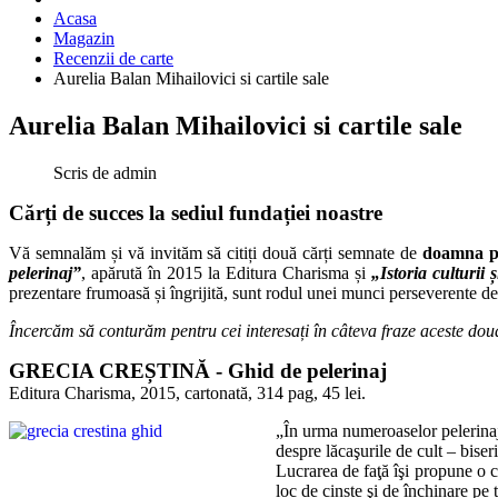
Acasa
Magazin
Recenzii de carte
Aurelia Balan Mihailovici si cartile sale
Aurelia Balan Mihailovici si cartile sale
Scris de
admin
Cărți de succes la sediul fundației noastre
Vă semnalăm și vă invităm să citiți două cărți semnate de
doamna p
pelerinaj”
, apărută în 2015 la Editura Charisma și
„Istoria culturii și
prezentare frumoasă și îngrijită, sunt rodul unei munci perseverente de
Încercăm să conturăm pentru cei interesați în câteva fraze aceste două
GRECIA CREȘTINĂ - Ghid de pelerinaj
Editura Charisma, 2015, cartonată, 314 pag, 45 lei.
„În urma numeroaselor pelerinaje
despre lăcaşurile de cult – biseri
Lucrarea de faţă îşi propune o cu
loc de cinste şi de închinare pe