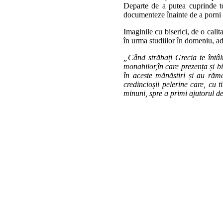
Departe de a putea cuprinde toa
documenteze înainte de a porni la
Imaginile cu biserici, de o calit
în urma studiilor în domeniu, ad
„Când străbați Grecia te întâl
monahilor,în care prezența și b
în aceste mănăstiri și au rămas
credincioșii pelerine care, cu 
minuni, spre a primi ajutorul 