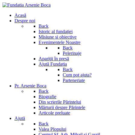
Acasă
Despre noi
Back
Istoric al fundaţiei
Misiune şi obiective
Evenimentele Noastre
Back
Pelerinaje
Apariţii în presă
Ajută Fundația
Back
Cum pot ajuta?
Parteneriate
Pr. Arsenie Boca
Back
Biografie
Din scrierile Părintelui
Mărturii despre Părintele
Articole preluate
Ajută
Back
Valea Plopului
Centrul Sf. Arh. Mihail si Gavril