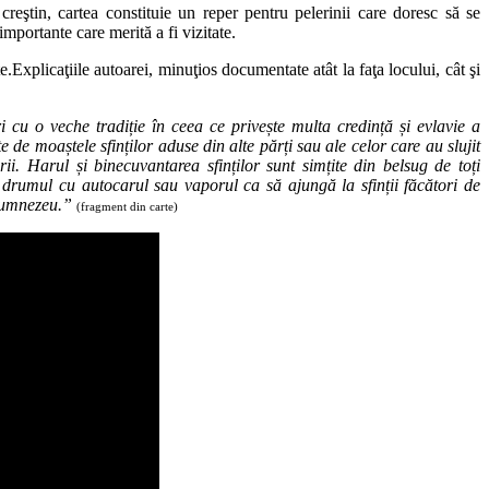
reştin, cartea constituie un reper pentru pelerinii care doresc să se
mportante care merită a fi vizitate.
e.
Explicaţiile autoarei, minuţios documentate atât la faţa locului, cât şi
 cu o veche tradiție în ceea ce privește multa credință și evlavie a
de moaștele sfinților aduse din alte părți sau ale celor care au slujit
ii. Harul și binecuvantarea sfinților sunt simțite din belsug de toți
ă drumul cu autocarul sau vaporul ca să ajungă la sfinții făcători de
 Dumnezeu.”
(fragment din carte)