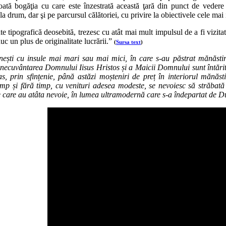
tă bogăţia cu care este înzestrată această ţară din punct de vedere c
 drum, dar şi pe parcursul călătoriei, cu privire la obiectivele cele mai i
ate tipografică deosebită, trezesc cu atât mai mult impulsul de a fi vizitat
uc un plus de originalitate lucrării.”
(
Sursa text
)
nești cu insule mai mari sau mai mici, în care s-au păstrat mănăstiri
inecuvântarea Domnului Iisus Hristos și a Maicii Domnului sunt întărite 
, prin sfințenie, până astăzi moșteniri de preț în interiorul mănăstir
timp și fără timp, cu venituri adesea modeste, se nevoiesc să străbat
de care au atâta nevoie, în lumea ultramodernă care s-a îndepartat de