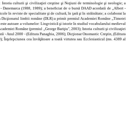
storia culturii şi civilizaţiei creştine şi Noţiuni de terminologie şi neologie; a
manes - Danemarca (1988, 1989); a beneficiat de o bursă DAAD acordată de „Albert -
e în reviste de specialitate şi de cultură, în ţară şi în străinătate; a colaborat la
tor la Dicţionarul limbii române (DLR) a primit premiul Academiei Române „Timotei
 este autoare a volumelor: Lingvistică şi istorie în studiul vocabularului medieval
Academiei Române (premiul „George Bariţiu", 2003); Istoria culturii şi civilizaţiei
Sfântă - Anul 2000 - (Editura Panaghia, 2006); Dicţionar Onomastic Creştin, (Editura
); Înţelepciunea cea învăţătoare a toată virtutea sau Ecclesiasticul (ms. 4389 al