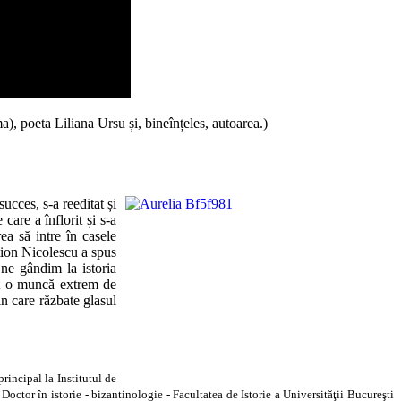
), poeta Liliana Ursu și, bineînțeles, autoarea.)
ucces, s-a reeditat și
care a înflorit și s-a
ea să intre în casele
stion Nicolescu a spus
 ne gândim la istoria
fost o muncă extrem de
din care răzbate glasul
rincipal la Institutul de
octor în istorie - bizantinologie - Facultatea de Istorie a Universităţii Bucureşti