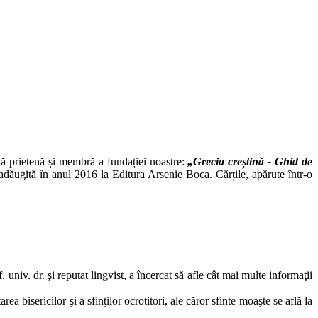
nă prietenă și membră a fundației noastre:
„Grecia creștină - Ghid de
 adăugită în anul 2016 la Editura Arsenie Boca. Cărțile, apărute într-o
niv. dr. şi reputat lingvist, a încercat să afle cât mai multe informaţii
a bisericilor şi a sfinţilor ocrotitori, ale căror sfinte moaşte se află la