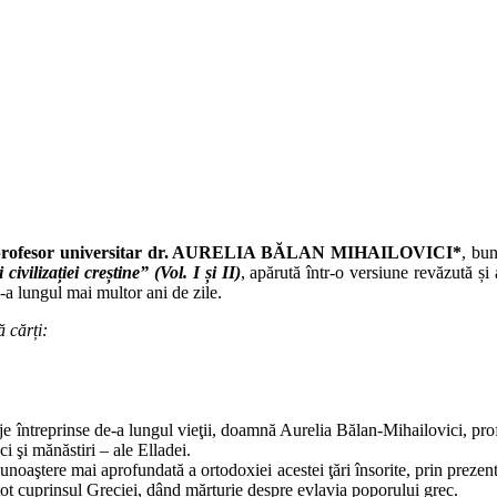
rofesor universitar dr. AURELIA BĂLAN MIHAILOVICI*
, bu
 civilizației creștine” (Vol. I și II)
, apărută într-o versiune revăzută și
-a lungul mai multor ani de zile.
 cărți:
 întreprinse de-a lungul vieţii, doamnă Aurelia Bălan-Mihailovici, prof. u
ci şi mănăstiri – ale Elladei.
noaştere mai aprofundată a ortodoxiei acestei ţări însorite, prin prezentare
 tot cuprinsul Greciei, dând mărturie despre evlavia poporului grec.