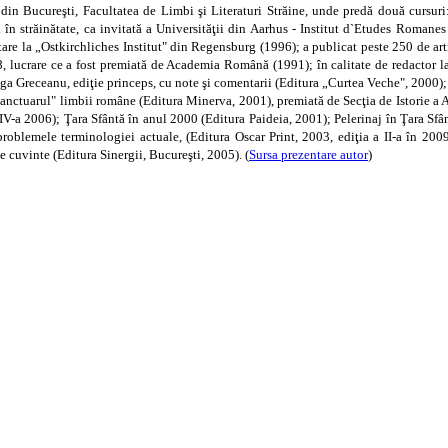
din Bucureşti, Facultatea de Limbi şi Literaturi Străine, unde predă două cursuri: I
ă şi în străinătate, ca invitată a Universităţii din Aarhus - Institut d`Etudes Ro
e la „Ostkirchliches Institut" din Regensburg (1996); a publicat peste 250 de articol
 1988, lucrare ce a fost premiată de Academia Română (1991); în calitate de redac
Olga Greceanu, ediţie princeps, cu note şi comentarii (Editura „Curtea Veche", 2000);
 „sanctuarul" limbii române (Editura Minerva, 2001), premiată de Secţia de Istorie a 
a a IV-a 2006); Ţara Sfântă în anul 2000 (Editura Paideia, 2001); Pelerinaj în Ţara 
problemele terminologiei actuale, (Editura Oscar Print, 2003, ediţia a II-a în 2009
e cuvinte (Editura Sinergii, Bucureşti, 2005). (
Sursa prezentare autor
)