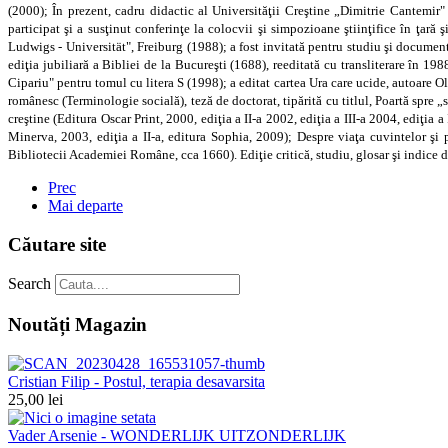
(2000); În prezent, cadru didactic al Universităţii Creştine „Dimitrie Cantemir" 
participat şi a susţinut conferinţe la colocvii şi simpozioane ştiinţifice în ţar
Ludwigs - Universität", Freiburg (1988); a fost invitată pentru studiu şi documentar
ediţia jubiliară a Bibliei de la Bucureşti (1688), reeditată cu transliterare în
Cipariu" pentru tomul cu litera S (1998); a editat cartea Ura care ucide, autoare 
românesc (Terminologie socială), teză de doctorat, tipărită cu titlul, Poartă spre
creştine (Editura Oscar Print, 2000, ediţia a II-a 2002, ediţia a III-a 2004, ediţi
Minerva, 2003, ediţia a II-a, editura Sophia, 2009); Despre viaţa cuvintelor şi 
Bibliotecii Academiei Române, cca 1660). Ediţie critică, studiu, glosar şi indice d
Prec
Mai departe
Căutare site
Search
Noutăți Magazin
Cristian Filip - Postul, terapia desavarsita
25,00 lei
Vader Arsenie - WONDERLIJK UITZONDERLIJK