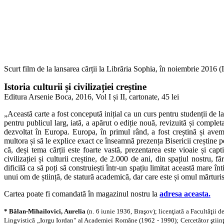
Scurt film de la lansarea cărții la Librăria Sophia, în noiembrie 2016 
Istoria culturii și civilizației creștine
Editura Arsenie Boca, 2016, Vol I și II, cartonate, 45 lei
„Această carte a fost con­cepută inițial ca un curs pentru studenții de
pentru pu­blicul larg, iată, a apărut o ediție nouă, revizuită și complet
dezvoltat în Europa. Europa, în primul rând, a fost creștină și avem e
multora și să le explice exact ce înseamnă prezența Bisericii creștine 
că, deși tema cărții este foarte vastă, prezen­tarea este vioaie și c
civilizației și culturii creștine, de 2.000 de ani, din spațiul nostru, 
dificilă ca să poți să construiești într-un spațiu limitat această mare în
unui om de știință, de statură academică, dar care este și omul mărturi
Cartea poate fi comandată în magazinul nostru la
adresa aceasta.
* Bălan-Mihailovici, Aurelia
(n. 6 iunie 1936, Braşov); licenţiată a Facultăţii d
Lingvistică „Iorgu Iordan" al Academiei Române (1962 - 1990); Cercetător ştiinţifi