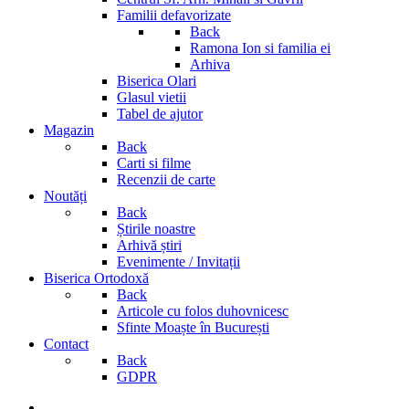
Familii defavorizate
Back
Ramona Ion si familia ei
Arhiva
Biserica Olari
Glasul vietii
Tabel de ajutor
Magazin
Back
Carti si filme
Recenzii de carte
Noutăți
Back
Știrile noastre
Arhivă știri
Evenimente / Invitații
Biserica Ortodoxă
Back
Articole cu folos duhovnicesc
Sfinte Moaște în București
Contact
Back
GDPR