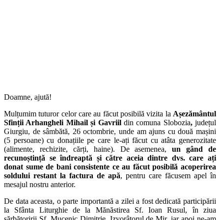
Doamne, ajută!
Mulțumim tuturor celor care au făcut posibilă vizita la
Așezământul
Sfinții Arhangheli Mihail și Gavriil
din comuna Slobozia
,
județul
Giurgiu, de sâmbătă, 26 octombrie, unde am ajuns cu două mașini
(5 persoane) cu donațiile pe care le-ați făcut cu atâta generozitate
(alimente, rechizite, cărți, haine). De asemenea,
un gând de
recunoștință se îndreaptă și către aceia dintre dvs. care ați
donat sume de bani consistente ce au făcut posibilă acoperirea
soldului restant la factura de apă
, pentru care făcusem apel în
mesajul nostru anterior.
De data aceasta, o parte importantă a zilei a fost dedicată participării
la Sfânta Liturghie de la Mănăstirea Sf. Ioan Rusul, în ziua
sărbătoririi Sf. Mucenic Dimitrie, Izvorâtorul de Mir, iar apoi ne-am