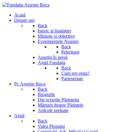
Acasă
Despre noi
Back
Istoric al fundaţiei
Misiune şi obiective
Evenimentele Noastre
Back
Pelerinaje
Apariţii în presă
Ajută Fundația
Back
Cum pot ajuta?
Parteneriate
Pr. Arsenie Boca
Back
Biografie
Din scrierile Părintelui
Mărturii despre Părintele
Articole preluate
Ajută
Back
Valea Plopului
Centrul Sf. Arh. Mihail si Gavril