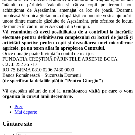
întâlnit cu părintele Valentin și câțiva copii pe terenul nou
achiziționat de Așezământ, amenajat ca loc de joacă. Doamna
preoteasă Veronica Ștefan ne-a împărtășit cu bucurie vestea ajutorării
unora dintre mamele găzduite de Așezământ, prin oferirea de locuri
de muncă în cadrul unei Asociații din Giurgiu.
Vă reamintim că aveți posibilitatea de a contribui la lucrările
efectuate pentru definitivarea complexului cu locuri de joacă și
activități sportive pentru copii și dezvoltarea unei microferme
agricole, pe un teren aflat în apropierea Centrului.
Orice donație poate fi virată în contul de mai jos:
FUNDAȚIA CREȘTINĂ PĂRINTELE ARSENIE BOCA
C.U.I: 252 36 717
RO 75 BRMA 0810 0296 7430 0000
Banca Românească – Sucursala Domenii
(
de specificat la detaliile plății: "Pentru Giurgiu"
)
Vă așteptăm alături de noi la
următoarea vizită pe care o vom
organiza în cursul lunii decembrie.
Prec
Mai departe
Căutare site