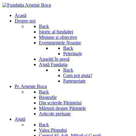
Acasă
Despre noi
Back
Istoric al fundaţiei
Misiune şi obiective
Evenimentele Noastre
Back
Pelerinaje
Apariţii în presă
Ajută Fundația
Back
Cum pot ajuta?
Parteneriate
Pr. Arsenie Boca
Back
Biografie
Din scrierile Părintelui
Mărturii despre Părintele
Articole preluate
Ajută
Back
Valea Plopului
Centrul Sf. Arh. Mihail si Gavril