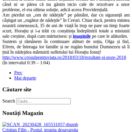
când ni se părea că nu găsim nicio cale de rezolvare a unor
probleme, el era ultima soluție, adică aceea Providențială.
Am pierdut un „om de nădejde” pe pământ, dar cu siguranță am
câștigat un „rugător de nădejde” în Ceruri. Chiar dacă, pentru mintea
noastră omenească, 35 de ani de viață în trup ne pare un timp foarte
scurt, Horațiu și i-a trăit cu conștiința îndeplinirii totale a misiunii
sale creștine, după cum mărturisesc și
imaginile
pe care le alăturăm.
Suntem și rămânem în continuare alături de soția, Olga și fiul,
Efrem, de întreaga lor familie și ne rugăm bunului Dumnezeu să îi
țină în nădejdea mântuirii sufletului lui Horațiu Ionuț!
http://www.crosulpentruviata.ro/2018/03/18/rezultate-si-poze-2018
(în intervalul 0:39 – 1:04)
Prec
Mai departe
Căutare site
Search
Noutăți Magazin
Cristian Filip - Postul, terapia desavarsita