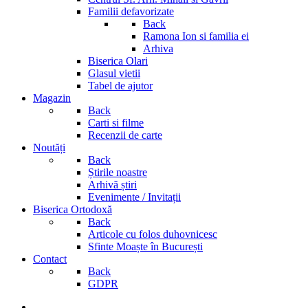
Familii defavorizate
Back
Ramona Ion si familia ei
Arhiva
Biserica Olari
Glasul vietii
Tabel de ajutor
Magazin
Back
Carti si filme
Recenzii de carte
Noutăți
Back
Știrile noastre
Arhivă știri
Evenimente / Invitații
Biserica Ortodoxă
Back
Articole cu folos duhovnicesc
Sfinte Moaște în București
Contact
Back
GDPR