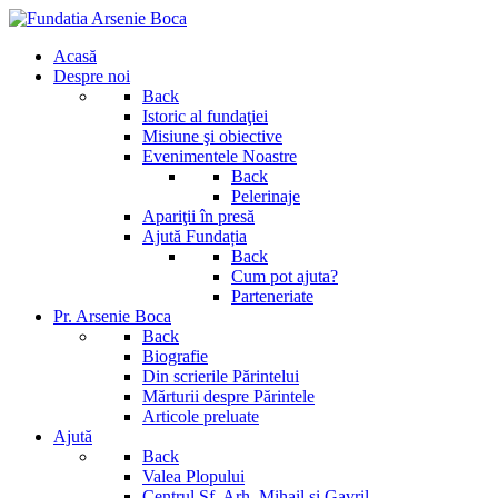
Acasă
Despre noi
Back
Istoric al fundaţiei
Misiune şi obiective
Evenimentele Noastre
Back
Pelerinaje
Apariţii în presă
Ajută Fundația
Back
Cum pot ajuta?
Parteneriate
Pr. Arsenie Boca
Back
Biografie
Din scrierile Părintelui
Mărturii despre Părintele
Articole preluate
Ajută
Back
Valea Plopului
Centrul Sf. Arh. Mihail si Gavril