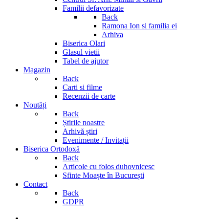
Familii defavorizate
Back
Ramona Ion si familia ei
Arhiva
Biserica Olari
Glasul vietii
Tabel de ajutor
Magazin
Back
Carti si filme
Recenzii de carte
Noutăți
Back
Știrile noastre
Arhivă știri
Evenimente / Invitații
Biserica Ortodoxă
Back
Articole cu folos duhovnicesc
Sfinte Moaște în București
Contact
Back
GDPR