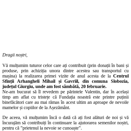
Dragii noștri,
Vă mulțumim tuturor celor care ați contribuit (prin donații în bani și
produse, prin achiziția unora dintre acestea sau transportul cu
mașina) la realizarea primei vizite de anul acesta de la
Centrul
Sfinții Arhangheli Mihail și Gavriil, din comuna Slobozia,
județul Giurgiu, unde am fost sâmbătă, 20 februarie.
Ne-am bucurat să îl revedem pe părintele Valentin, dar în același
timp am aflat cu tristețe că Fundația noastră este printre puținii
binefăcători care au mai rămas în acest ultim an aproape de nevoile
mamelor și copiilor de la Așezământ.
De aceea, vă mulțumim încă o dată că ați fost alături de noi și vă
încurajăm să contribuiți în continuare la ajutorarea semenilor noștri,
pentru că ”prietenul la nevoie se cunoaște”.