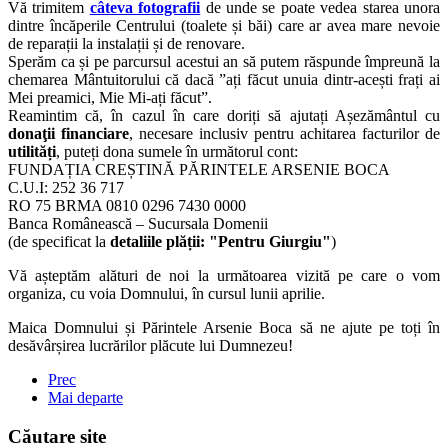
Vă trimitem
câteva fotografii
de unde se poate vedea starea unora
dintre încăperile Centrului (toalete și băi) care ar avea mare nevoie
de reparații la instalații și de renovare.
Sperăm ca și pe parcursul acestui an să putem răspunde împreună la
chemarea Mântuitorului că dacă ”ați făcut unuia dintr-acești frați ai
Mei preamici, Mie Mi-ați făcut”.
Reamintim că, în cazul în care doriți să ajutați Așezământul cu
donaţii financiare
, necesare inclusiv pentru achitarea facturilor de
utilități
, puteți dona sumele în următorul cont:
FUNDAȚIA CREȘTINĂ PĂRINTELE ARSENIE BOCA
C.U.I: 252 36 717
RO 75 BRMA 0810 0296 7430 0000
Banca Românească – Sucursala Domenii
(de specificat la
detaliile plății: "Pentru Giurgiu"
)
Vă așteptăm alături de noi la următoarea vizită pe care o vom
organiza, cu voia Domnului, în cursul lunii aprilie.
Maica Domnului și Părintele Arsenie Boca să ne ajute pe toți în
desăvârșirea lucrărilor plăcute lui Dumnezeu!
Prec
Mai departe
Căutare site