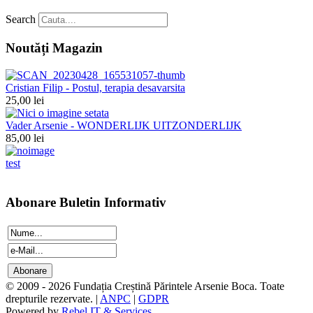
Search
Noutăți Magazin
Cristian Filip - Postul, terapia desavarsita
25,00 lei
Vader Arsenie - WONDERLIJK UITZONDERLIJK
85,00 lei
test
Abonare Buletin Informativ
© 2009 - 2026 Fundația Creștină Părintele Arsenie Boca. Toate
drepturile rezervate. |
ANPC
|
GDPR
Powered by
Rebel IT & Services