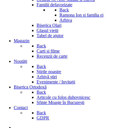
Familii defavorizate
Back
Ramona Ion si familia ei
Arhiva
Biserica Olari
Glasul vietii
Tabel de ajutor
Magazin
Back
Carti si filme
Recenzii de carte
Noutăți
Back
Știrile noastre
Arhivă știri
Evenimente / Invitații
Biserica Ortodoxă
Back
Articole cu folos duhovnicesc
Sfinte Moaște în București
Contact
Back
GDPR