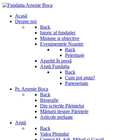
Acasă
Despre noi
Back
Istoric al fundaţiei
Misiune şi obiective
Evenimentele Noastre
Back
Pelerinaje
Apariţii în presă
Ajută Fundația
Back
Cum pot ajuta?
Parteneriate
Pr. Arsenie Boca
Back
Biografie
Din scrierile Părintelui
Mărturii despre Părintele
Articole preluate
Ajută
Back
Valea Plopului
Centrul Sf. Arh. Mihail si Gavril