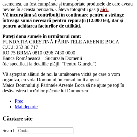
asemenea, au fost cumpărate și transportate produsele de care aveau
nevoie în această perioadă. Câteva fotografii găsiți
aici.
Vă încurajăm să contribuiți în continuare pentru a strânge
întreaga sumă necesară pentru reparații (12.000 lei), dar și
pentru achitarea facturilor de utilități.
Puteți dona sumele în următorul cont:
FUNDAȚIA CREȘTINĂ PĂRINTELE ARSENIE BOCA
C.U.I: 252 36 717
RO 75 BRMA 0810 0296 7430 0000
Banca Românească – Sucursala Domenii
(de specificat la detaliile plății: "Pentru Giurgiu")
Vă așteptăm alături de noi la următoarea vizită pe care o vom
organiza, cu voia Domnului, în cursul lunii august.
Maica Domnului și Părintele Arsenie Boca să ne ajute pe toți în
desăvârșirea lucrărilor plăcute lui Dumnezeu!
Prec
Mai departe
Căutare site
Search