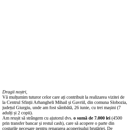
Dragii noștri,
Vă mulțumim tuturor celor care ați contribuit la realizarea vizitei de
la Centrul Sfinții Arhangheli Mihail și Gavriil, din comuna Slobozia,
județul Giurgiu, unde am fost sâmbătă, 26 iunie, cu trei mașini (7
adulți și 2 copii).
Am reușit să strângem cu ajutorul dvs.
o sumă de 7.000 lei
(4500
prin transfer bancar și restul cash), care să acopere o parte din
costurile necesare pentru repararea acoperișului brutăriei. De