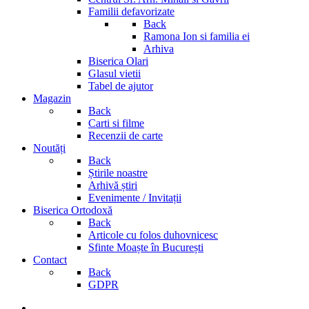
Familii defavorizate
Back
Ramona Ion si familia ei
Arhiva
Biserica Olari
Glasul vietii
Tabel de ajutor
Magazin
Back
Carti si filme
Recenzii de carte
Noutăți
Back
Știrile noastre
Arhivă știri
Evenimente / Invitații
Biserica Ortodoxă
Back
Articole cu folos duhovnicesc
Sfinte Moaște în București
Contact
Back
GDPR