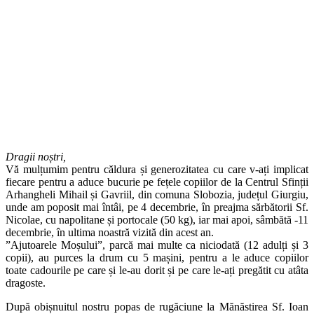
Dragii noștri,
Vă mulțumim pentru căldura și generozitatea cu care v-ați implicat
fiecare pentru a aduce bucurie pe fețele copiilor de la Centrul Sfinții
Arhangheli Mihail și Gavriil, din comuna Slobozia, județul Giurgiu,
unde am poposit mai întâi, pe 4 decembrie, în preajma sărbătorii Sf.
Nicolae, cu napolitane și portocale (50 kg), iar mai apoi, sâmbătă -11
decembrie, în ultima noastră vizită din acest an.
”Ajutoarele Moșului”, parcă mai multe ca niciodată (12 adulți și 3
copii), au purces la drum cu 5 mașini, pentru a le aduce copiilor
toate cadourile pe care și le-au dorit și pe care le-ați pregătit cu atâta
dragoste.
După obișnuitul nostru popas de rugăciune la Mănăstirea Sf. Ioan