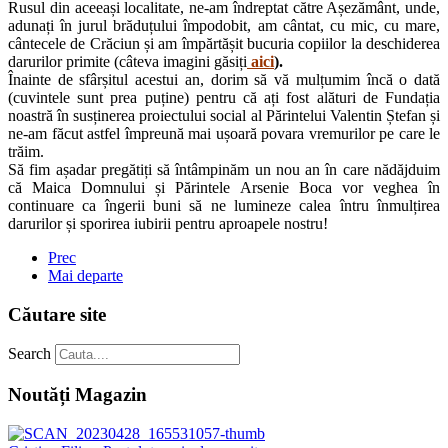
Rusul din aceeași localitate, ne-am îndreptat către Așezământ, unde,
adunați în jurul brăduțului împodobit, am cântat, cu mic, cu mare,
cântecele de Crăciun și am împărtășit bucuria copiilor la deschiderea
darurilor primite (câteva imagini găsiți
aici
).
Înainte de sfârșitul acestui an, dorim să vă mulțumim încă o dată
(cuvintele sunt prea puține) pentru că ați fost alături de Fundația
noastră în susținerea proiectului social al Părintelui Valentin Ștefan și
ne-am făcut astfel împreună mai ușoară povara vremurilor pe care le
trăim.
Să fim așadar pregătiți să întâmpinăm un nou an în care nădăjduim
că Maica Domnului și Părintele Arsenie Boca vor veghea în
continuare ca îngerii buni să ne lumineze calea întru înmulțirea
darurilor și sporirea iubirii pentru aproapele nostru!
Prec
Mai departe
Căutare site
Search
Noutăți Magazin