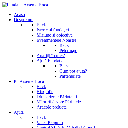
Acasă
Despre noi
Back
Istoric al fundaţiei
Misiune şi obiective
Evenimentele Noastre
Back
Pelerinaje
Apariţii în presă
Ajută Fundația
Back
Cum pot ajuta?
Parteneriate
Pr. Arsenie Boca
Back
Biografie
Din scrierile Părintelui
Mărturii despre Părintele
Articole preluate
Ajută
Back
Valea Plopului
Centrul Sf. Arh. Mihail si Gavril