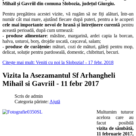
Mihail și Gavriil din comuna Slobozia, județul Giurgiu.
Pentru pregătirea acestei vizite, vă rugăm să ne fiți alături, într-un
număr cât mai mare, ajutând fiecare după puteri, pentru a le acoperi
cele mai importante nevoi de hrană și întreținere curentă
pentru
această perioadă, după cum urmează:
-
produse alimentare
: măsline, margarină, ardei capia la borcan,
halva, usturoi, borș, drojdie uscată, cașcaval, salam;
-
produse de curățenie:
mături, cozi de mături, găleți pentru mop,
delicat, soluție pentru pardoseală, domestic, chibrituri, becuri.
Citește mai mult: Veniti cu noi la Slobozia! - 17 febr. 2018
Vizita la Asezamantul Sf Arhangheli
Mihail si Gavriil - 11 febr 2017
Scris de
admin
Categoria părinte:
Ajută
Multumim tuturor
acelora care au
facut posibilă
vizita de sâmbătă,
11 februarie 2017,