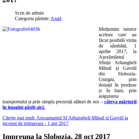
Scris de
admin
Categoria părinte:
Ajută
Mulțumim tuturor
acelora care au
făcut posibilă vizita
de sâmbătă, 1
aprilie 2017, la
Așezământul
Sfinții Arhangheli
Mihail și Gavriil
din Slobozia-
Giurgiu, prin
donații în produse
și în bani, prin
asigurarea
transportului și prin simpla prezență alături de noi –
câteva mărturii
în imagini găsiți aici.
Citește mai mult: Asezamantul Sf Arhangheli Mihail si Gavriil la
inceput de primavara - 1 apr 2017
Impreuna la Slobozia, 28 oct 2017