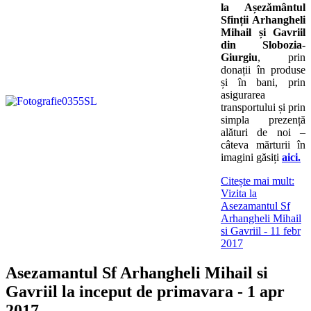
la Așezământul
Sfinții Arhangheli
Mihail și Gavriil
din Slobozia-
Giurgiu
, prin
donații în produse
și în bani, prin
asigurarea
transportului și prin
simpla prezență
alături de noi –
câteva mărturii în
imagini găsiți
aici.
Citește mai mult:
Vizita la
Asezamantul Sf
Arhangheli Mihail
si Gavriil - 11 febr
2017
Asezamantul Sf Arhangheli Mihail si
Gavriil la inceput de primavara - 1 apr
2017