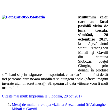
Mulțumim celor
care au făcut
posibilă vizita de
luna trecuta,
sâmbătă, 28
octombrie 2017
,
la Așezământul
Sfinții Arhangheli
Mihail și Gavriil
din comuna
Slobozia, județul
Giurgiu, prin
donații în produse
și în bani și prin asigurarea transportului, chiar dacă nu am fost decât
trei persoane care ne-am mobilizat să ajungem acolo (câteva imagini
inserate aici, in acest mesaj). Să sperăm că data viitoare vom fi mult
mai mulți!
Citește mai mult: Impreuna la Slobozia, 28 oct 2017
Mesaj de multumire dupa vizita la Asezamantul Sf Arhangheli
Mihail si Gavriil