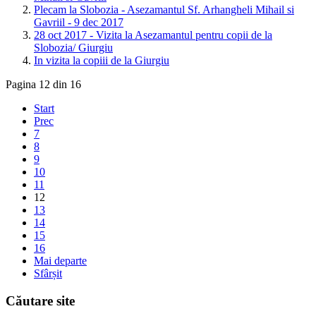
Plecam la Slobozia - Asezamantul Sf. Arhangheli Mihail si
Gavriil - 9 dec 2017
28 oct 2017 - Vizita la Asezamantul pentru copii de la
Slobozia/ Giurgiu
In vizita la copiii de la Giurgiu
Pagina 12 din 16
Start
Prec
7
8
9
10
11
12
13
14
15
16
Mai departe
Sfârșit
Căutare site