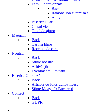
Familii defavorizate
Back
Ramona Ion si familia ei
Arhiva
Biserica Olari
Glasul vietii
Tabel de ajutor
Magazin
Back
Carti si filme
Recenzii de carte
Noutăți
Back
Știrile noastre
Arhivă știri
Evenimente / Invitații
Biserica Ortodoxă
Back
Articole cu folos duhovnicesc
Sfinte Moaște în București
Contact
Back
GDPR