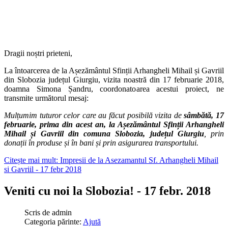
Dragii noștri prieteni,
La întoarcerea de la Așezământul Sfinții Arhangheli Mihail și Gavriil
din Slobozia județul Giurgiu, vizita noastră din 17 februarie 2018,
doamna Simona Șandru, coordonatoarea acestui proiect, ne
transmite următorul mesaj:
Mulțumim tuturor celor care au făcut posibilă vizita de
sâmbătă, 17
februarie, prima din acest an, la Așezământul Sfinții Arhangheli
Mihail și Gavriil
din comuna Slobozia, județul Giurgiu
, prin
donații în produse și în bani și prin asigurarea transportului.
Citește mai mult: Impresii de la Asezamantul Sf. Arhangheli Mihail
si Gavriil - 17 febr 2018
Veniti cu noi la Slobozia! - 17 febr. 2018
Scris de
admin
Categoria părinte:
Ajută