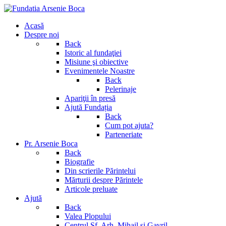
Acasă
Despre noi
Back
Istoric al fundaţiei
Misiune şi obiective
Evenimentele Noastre
Back
Pelerinaje
Apariţii în presă
Ajută Fundația
Back
Cum pot ajuta?
Parteneriate
Pr. Arsenie Boca
Back
Biografie
Din scrierile Părintelui
Mărturii despre Părintele
Articole preluate
Ajută
Back
Valea Plopului
Centrul Sf. Arh. Mihail si Gavril