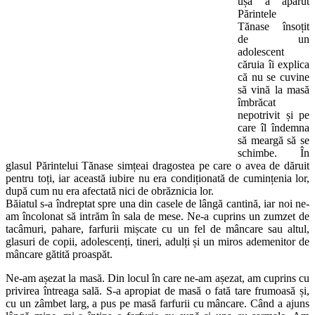
ușă a apărut
Părintele
Tănase însoțit
de un
adolescent
căruia îi explica
că nu se cuvine
să vină la masă
îmbrăcat
nepotrivit și pe
care îl îndemna
să meargă să se
schimbe. În
glasul Părintelui Tănase simțeai dragostea pe care o avea de dăruit
pentru toți, iar această iubire nu era condiționată de cumințenia lor,
după cum nu era afectată nici de obrăznicia lor.
Băiatul s-a îndreptat spre una din casele de lângă cantină, iar noi ne-
am încolonat să intrăm în sala de mese. Ne-a cuprins un zumzet de
tacâmuri, pahare, farfurii mișcate cu un fel de mâncare sau altul,
glasuri de copii, adolescenți, tineri, adulți și un miros ademenitor de
mâncare gătită proaspăt.
Ne-am așezat la masă. Din locul în care ne-am așezat, am cuprins cu
privirea întreaga sală. S-a apropiat de masă o fată tare frumoasă și,
cu un zâmbet larg, a pus pe masă farfurii cu mâncare. Când a ajuns