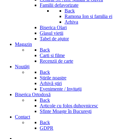
Familii defavorizate
Back
Ramona Ion si familia ei
Arhiva
Biserica Olari
Glasul vietii
Tabel de ajutor
Magazin
Back
Carti si filme
Recenzii de carte
Noutăți
Back
Știrile noastre
Arhivă știri
Evenimente / Invitații
Biserica Ortodoxă
Back
Articole cu folos duhovnicesc
Sfinte Moaște în București
Contact
Back
GDPR