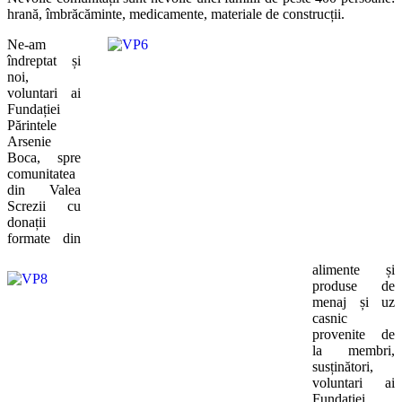
hrană, îmbrăcăminte, medicamente, materiale de construcții.
Ne-am
îndreptat și
noi,
voluntari ai
Fundației
Părintele
Arsenie
Boca, spre
comunitatea
din Valea
Screzii cu
donații
formate din
alimente și
produse de
menaj și uz
casnic
provenite de
la membri,
susținători,
voluntari ai
Fundației.