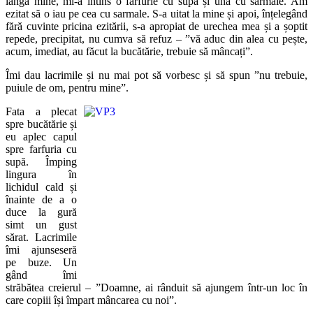
lângă mine, mi-a întins o farfurie cu supă și una cu sarmale. Am
ezitat să o iau pe cea cu sarmale. S-a uitat la mine și apoi, înțelegând
fără cuvinte pricina ezitării, s-a apropiat de urechea mea și a șoptit
repede, precipitat, nu cumva să refuz – ”vă aduc din alea cu pește,
acum, imediat, au făcut la bucătărie, trebuie să mâncați”.
Îmi dau lacrimile și nu mai pot să vorbesc și să spun ”nu trebuie,
puiule de om, pentru mine”.
Fata a
plecat
spre bucătărie și
eu aplec capul
spre farfuria cu
supă. Împing
lingura în
lichidul cald și
înainte de a o
duce la gură
simt un gust
sărat. Lacrimile
îmi ajunseseră
pe buze. Un
gând îmi
străbătea creierul – ”Doamne, ai rânduit să ajungem într-un loc în
care copiii își împart mâncarea cu noi”.