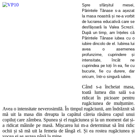
Spre sfârșitul mesei,
Părintele Tănase s-a așezat
la masa noastră și ne-a vorbit
de lucrarea educativă care se
desfășoară la Valea Screzii.
După un timp, am înțeles că
Părintele Tănase iubea cu o
iubire dincolo de el. Iubirea lui
avea o asemenea
profunzime, cuprindere și
intensitate, încât ne
cuprindea pe toți în ea, fie cu
bucurie, fie cu durere, dar
oricum, într-o singură iubire.
Când s-a încheiat masa,
toată lumea din sală s-a
ridicat în picioare pentru
rugăciunea de mulțumire.
Avea o intensitate neverosimilă. În timpul rugăciunii, am îndrăznit să
mă uit la masa din dreapta la capătul căreia răsărea capul unui
copiluț care zâmbea. Spunea și el rugăciunea și la un moment dat și-
a ridicat mâinile pe masă. Mișcarea lui m-a determinat să îmi ridic
ochii și să mă uit la femeia de lângă el. Și ea rostea rugăciunea și
vocea ei se auzea până la mine.