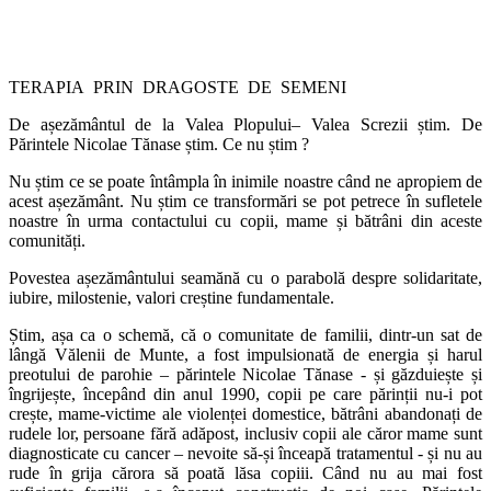
TERAPIA PRIN DRAGOSTE DE SEMENI
De așezământul de la Valea Plopului– Valea Screzii știm. De
Părintele Nicolae Tănase știm. Ce nu știm ?
Nu știm ce se poate întâmpla în inimile noastre când ne apropiem de
acest așezământ. Nu știm ce transformări se pot petrece în sufletele
noastre în urma contactului cu copii, mame și bătrâni din aceste
comunități.
Povestea așezământului seamănă cu o parabolă despre solidaritate,
iubire, milostenie, valori creștine fundamentale.
Știm, așa ca o schemă, că o comunitate de familii, dintr-un sat de
lângă Vălenii de Munte, a fost impulsionată de energia și harul
preotului de parohie – părintele Nicolae Tănase - și găzduiește și
îngrijește, începând din anul 1990, copii pe care părinții nu-i pot
crește, mame-victime ale violenței domestice, bătrâni abandonați de
rudele lor, persoane fără adăpost, inclusiv copii ale căror mame sunt
diagnosticate cu cancer – nevoite să-și înceapă tratamentul - și nu au
rude în grija cărora să poată lăsa copiii. Când nu au mai fost