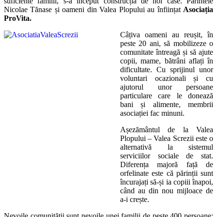
suficiente familii, s-a început construcția de noi case. Părintele
Nicolae Tănase și oameni din Valea Plopului au înființat
Asociația
ProVita.
Câțiva oameni au reușit, în
peste 20 ani, să mobilizeze o
comunitate întreagă și să ajute
copii, mame, bătrâni aflați în
dificultate. Cu sprijinul unor
voluntari ocazionali și cu
ajutorul unor persoane
particulare care le donează
bani și alimente, membrii
asociației fac minuni.
Așezământul de la Valea
Plopului – Valea Screzii este o
alternativă la sistemul
serviciilor sociale de stat.
Diferența majoră față de
orfelinate este că părinții sunt
încurajați să-și ia copiii înapoi,
când au din nou mijloace de
a-i crește.
Nevoile comunității sunt nevoile unei familii de peste 400 persoane: