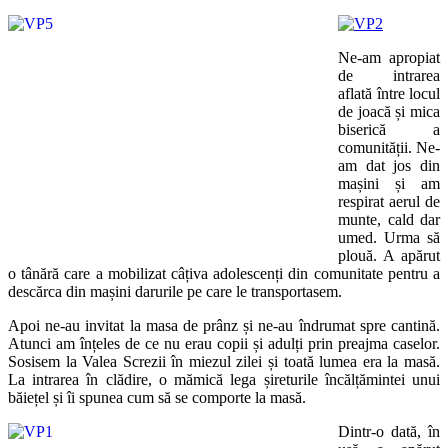
Ne-am apropiat
de intrarea
aflată între locul
de joacă și mica
biserică a
comunității. Ne-
am dat jos din
mașini și am
respirat aerul de
munte, cald dar
umed. Urma să
plouă. A apărut
o tânără care a mobilizat câțiva adolescenți din comunitate pentru a
descărca din mașini darurile pe care le transportasem.
Apoi ne-au invitat la masa de prânz și ne-au îndrumat spre cantină.
Atunci am înțeles de ce nu erau copii și adulți prin preajma caselor.
Sosisem la Valea Screzii în miezul zilei și toată lumea era la masă.
La intrarea în clădire, o mămică lega șireturile încălțămintei unui
băiețel și îi spunea cum să se comporte la masă.
Dintr-o dată, în