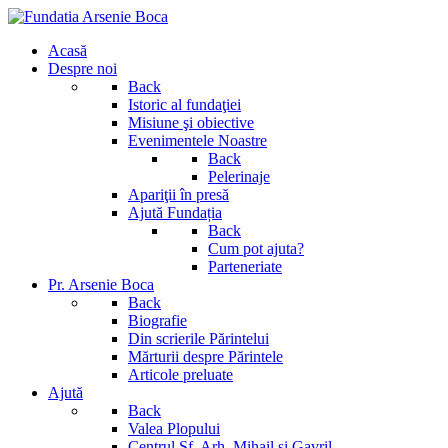
Acasă
Despre noi
Back
Istoric al fundaţiei
Misiune şi obiective
Evenimentele Noastre
Back
Pelerinaje
Apariţii în presă
Ajută Fundația
Back
Cum pot ajuta?
Parteneriate
Pr. Arsenie Boca
Back
Biografie
Din scrierile Părintelui
Mărturii despre Părintele
Articole preluate
Ajută
Back
Valea Plopului
Centrul Sf. Arh. Mihail si Gavril