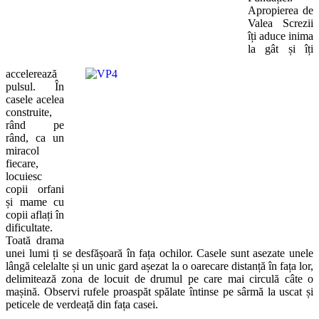
Apropierea de
Valea Screzii
îți aduce inima
la gât și îți
accelerează
pulsul. În
casele acelea
construite,
rând pe
rând, ca un
miracol
fiecare,
locuiesc
copii orfani
și mame cu
copii aflați în
dificultate.
Toată drama
unei lumi ți se desfășoară în fața ochilor. Casele sunt asezate unele
lângă celelalte și un unic gard așezat la o oarecare distanță în fața lor,
delimitează zona de locuit de drumul pe care mai circulă câte o
mașină. Observi rufele proaspăt spălate întinse pe sârmă la uscat și
peticele de verdeață din fața casei.