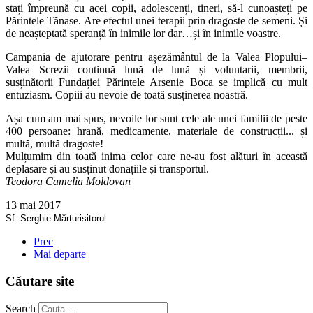
stați împreună cu acei copii, adolescenți, tineri, să-l cunoașteți pe
Părintele Tănase. Are efectul unei terapii prin dragoste de semeni. Și
de neașteptată speranță în inimile lor dar…și în inimile voastre.
Campania de ajutorare pentru așezământul de la Valea Plopului–
Valea Screzii continuă lună de lună și voluntarii, membrii,
susținătorii Fundației Părintele Arsenie Boca se implică cu mult
entuziasm. Copiii au nevoie de toată susținerea noastră.
Așa cum am mai spus, nevoile lor sunt cele ale unei familii de peste
400 persoane: hrană, medicamente, materiale de construcții... și
multă, multă dragoste!
Mulțumim din toată inima celor care ne-au fost alături în această
deplasare și au susținut donațiile și transportul.
Teodora Camelia Moldovan
13 mai 2017
Sf. Serghie Mărturisitorul
Prec
Mai departe
Căutare site
Search