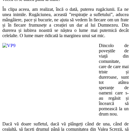
În clipa aceea, am realizat, încă o dată, puterea rugăciunii. Ea ne
unea inimile. Rugăciunea, această ”respirație a sufletului”, aducea
mângâiere, pace și bucurie, ne ajuta să vedem în fiecare om un frate
și în fiecare frumusețe a creației un dar al lui Dumnezeu. Din
durerea și iubirea noastră se năștea o lume mai puternică decât
celelalte. O lume mare ridicată la marginea unui sat mic.
Dincolo de
poveștile de
viață din
comunitate,
care de care mai
triste și
dureroase, sunt
tot atâtea
speranțe de
oameni care s-
au regăsit și
încearcă să
pornească la un
drum nou.
Dacă vă doare sufletul, dacă vă plângeți când de una, când de
cealaltă, să faceți drumul până la comunitatea din Valea Screzii, să