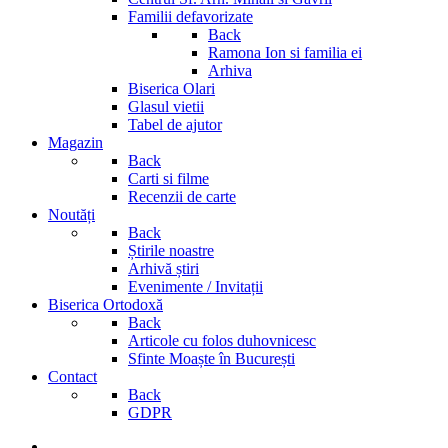
Familii defavorizate
Back
Ramona Ion si familia ei
Arhiva
Biserica Olari
Glasul vietii
Tabel de ajutor
Magazin
Back
Carti si filme
Recenzii de carte
Noutăți
Back
Știrile noastre
Arhivă știri
Evenimente / Invitații
Biserica Ortodoxă
Back
Articole cu folos duhovnicesc
Sfinte Moaște în București
Contact
Back
GDPR