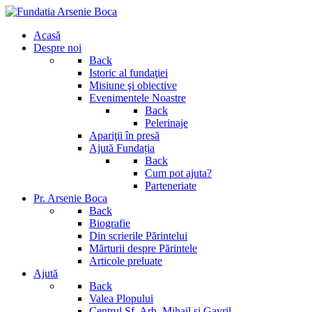
Acasă
Despre noi
Back
Istoric al fundaţiei
Misiune şi obiective
Evenimentele Noastre
Back
Pelerinaje
Apariţii în presă
Ajută Fundația
Back
Cum pot ajuta?
Parteneriate
Pr. Arsenie Boca
Back
Biografie
Din scrierile Părintelui
Mărturii despre Părintele
Articole preluate
Ajută
Back
Valea Plopului
Centrul Sf. Arh. Mihail si Gavril