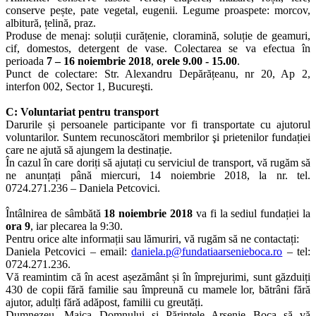
conserve pește, pate vegetal, eugenii. Legume proaspete: morcov,
albitură, țelină, praz.
Produse de menaj: soluții curățenie, cloramină, soluție de geamuri,
cif, domestos, detergent de vase. Colectarea se va efectua în
perioada
7 – 16 noiembrie 2018
,
orele 9.00 - 15.00
.
Punct de colectare: Str. Alexandru Depărățeanu, nr 20, Ap 2,
interfon 002, Sector 1, Bucureşti.
C: Voluntariat pentru transport
Darurile și persoanele participante vor fi transportate cu ajutorul
voluntarilor. Suntem recunoscători membrilor şi prietenilor fundației
care ne ajută să ajungem la destinație.
În cazul în care doriți să ajutați cu serviciul de transport, vă rugăm să
ne anunțați până miercuri, 14 noiembrie 2018, la nr. tel.
0724.271.236 – Daniela Petcovici.
Întâlnirea de sâmbătă
18 noiembrie 2018
va fi la sediul fundației la
ora 9
, iar plecarea la 9:30.
Pentru orice alte informații sau lămuriri, vă rugăm să ne contactați:
Daniela Petcovici – email:
daniela.p@fundatiaarsenieboca.ro
– tel:
0724.271.236.
Vă reamintim că în acest așezământ și în împrejurimi, sunt găzduiți
430 de copii fără familie sau împreună cu mamele lor, bătrâni fără
ajutor, adulți fără adăpost, familii cu greutăți.
Dumnezeu, Maica Domnului şi Părintele Arsenie Boca să vă