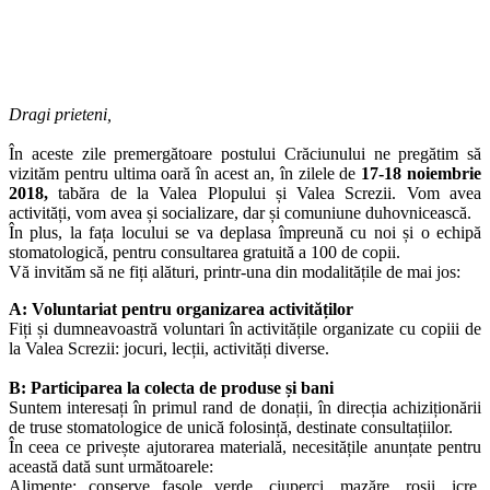
Dragi prieteni,
În aceste zile premergătoare postului Crăciunului ne pregătim să
vizităm pentru ultima oară în acest an, în zilele de
17-18 noiembrie
2018,
tabăra de la Valea Plopului și Valea Screzii. Vom avea
activități, vom avea și socializare, dar și comuniune duhovnicească.
În plus, la fața locului se va deplasa împreună cu noi și o echipă
stomatologică, pentru consultarea gratuită a 100 de copii.
Vă invităm să ne fiți alături, printr-una din modalitățile de mai jos:
A: Voluntariat pentru organizarea activităților
Fiți și dumneavoastră voluntari în activitățile organizate cu copiii de
la Valea Screzii: jocuri, lecții, activități diverse.
B: Participarea la colecta de produse și bani
Suntem interesați în primul rand de donații, în direcția achiziționării
de truse stomatologice de unică folosință, destinate consultațiilor.
În ceea ce privește ajutorarea materială, necesitățile anunțate pentru
această dată sunt următoarele:
Alimente: conserve fasole verde, ciuperci, mazăre, roșii, icre,