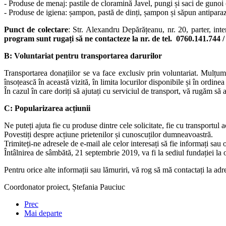
- Produse de menaj: pastile de cloramină Javel, pungi și saci de gunoi (
- Produse de igiena: șampon, pastă de dinți, șampon și săpun antiparaz
Punct de colectare
: Str. Alexandru Depărățeanu, nr. 20, parter, in
program sunt rugați să ne contacteze la nr. de tel. 0760.141.744 
B: Voluntariat pentru transportarea darurilor
Transportarea donațiilor se va face exclusiv prin voluntariat. Mulțum
însoțească în această vizită, în limita locurilor disponibile și în ordinea 
În cazul în care doriți să ajutați cu serviciul de transport, vă rugăm s
C: Popularizarea acțiunii
Ne puteți ajuta fie cu produse dintre cele solicitate, fie cu transportul a
Povestiți despre acțiune prietenilor și cunoscuților dumneavoastră.
Trimiteți-ne adresele de e-mail ale celor interesați să fie informați sau 
Întâlnirea de sâmbătă, 21 septembrie 2019, va fi la sediul fundației la o
Pentru orice alte informații sau lămuriri, vă rog să mă contactați la ad
Coordonator proiect, Ștefania Pauciuc
Prec
Mai departe