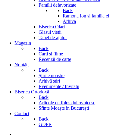
Familii defavorizate
Back
Ramona Ion si familia ei
Arhiva
Biserica Olari
Glasul vietii
Tabel de ajutor
Magazin
Back
Carti si filme
Recenzii de carte
Noutăți
Back
Știrile noastre
Arhivă știri
Evenimente / Invitații
Biserica Ortodoxă
Back
Articole cu folos duhovnicesc
Sfinte Moaște în București
Contact
Back
GDPR