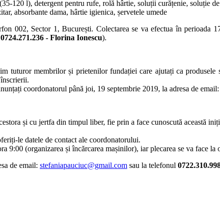
35-120 l), detergent pentru rufe, rolă hârtie, soluții curățenie, soluție
itar, absorbante dama, hârtie igienica, șervetele umede
terfon 002, Sector 1, București. Colectarea se va efectua în perioada 
/ 0724.271.236 - Florina Ionescu
).
im tuturor membrilor și prietenilor fundației care ajutați ca produsel
înscrierii.
ă anunțați coordonatorul până joi, 19 septembrie 2019, la adresa de email
cestora și cu jertfa din timpul liber, fie prin a face cunoscută această ini
oferiți-le datele de contact ale coordonatorului.
ra 9:00 (organizarea și încărcarea mașinilor), iar plecarea se va face la 
resa de email:
stefaniapauciuc@gmail.com
sau la telefonul
0722.310.99