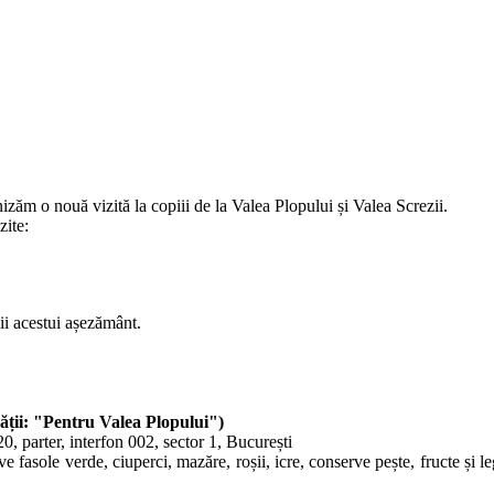
nizăm o nouă vizită la copiii de la Valea Plopului și Valea Screzii.
izite:
cii acestui așezământ.
 plății: "Pentru Valea Plopului")
20, parter, interfon 002, sector 1, București
ve fasole verde, ciuperci, mazăre, roșii, icre, conserve pește, fructe și