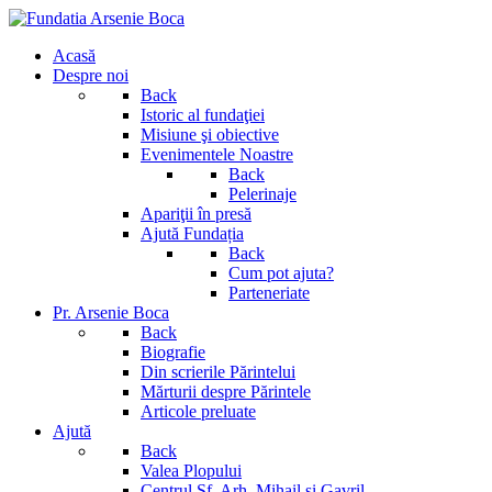
Acasă
Despre noi
Back
Istoric al fundaţiei
Misiune şi obiective
Evenimentele Noastre
Back
Pelerinaje
Apariţii în presă
Ajută Fundația
Back
Cum pot ajuta?
Parteneriate
Pr. Arsenie Boca
Back
Biografie
Din scrierile Părintelui
Mărturii despre Părintele
Articole preluate
Ajută
Back
Valea Plopului
Centrul Sf. Arh. Mihail si Gavril