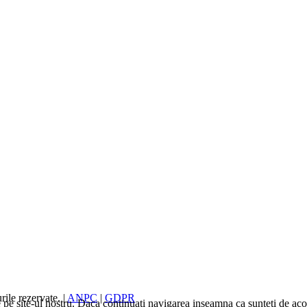
ile rezervate. |
ANPC
|
GDPR
pe site-ul nostru. Daca continuati navigarea inseamna ca sunteti de acor