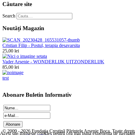
Căutare site
Search
Noutăți Magazin
Cristian Filip - Postul, terapia desavarsita
25,00 lei
Vader Arsenie - WONDERLIJK UITZONDERLIJK
85,00 lei
test
Abonare Buletin Informativ
© 2009 - 2026 Fundația Creștină Părintele Arsenie Boca. Toate dreptur
Acest site foloseste cookies pentru cea mai buna experienta de navigare 