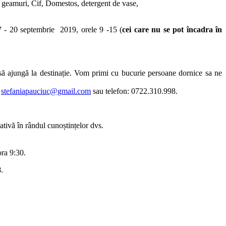
 de geamuri, Cif, Domestos, detergent de vase,
17 - 20 septembrie 2019, orele 9 -15 (
cei care nu se pot încadra în
e să ajungă la destinație. Vom primi cu bucurie persoane dornice sa ne
:
stefaniapauciuc@gmail.com
sau telefon: 0722.310.998.
țiativă în rândul cunoștințelor dvs.
ora 9:30.
8
.