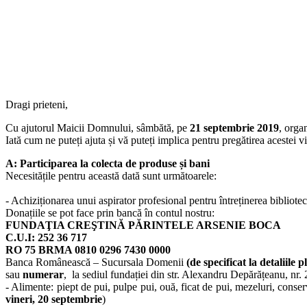
Dragi prieteni,
Cu ajutorul Maicii Domnului, sâmbătă, pe
21 septembrie 2019
, orga
Iată cum ne puteți ajuta și vă puteți implica pentru pregătirea acestei v
A: Participarea la
colecta de produse și bani
Necesitățile pentru această dată sunt următoarele:
- Achiziționarea unui aspirator profesional pentru întreținerea bibliote
Donațiile se pot face prin bancă în contul nostru:
FUNDAŢIA CREŞTINĂ PĂRINTELE ARSENIE BOCA
C.U.I: 252 36 717
RO 75 BRMA 0810 0296 7430 0000
Banca Românească – Sucursala Domenii
(de specificat la detaliile
sau
numerar
, la sediul fundației din str. Alexandru Depărățeanu, nr. 
- Alimente: piept de pui, pulpe pui, ouă, ficat de pui, mezeluri, conser
vineri, 20 septembrie
)