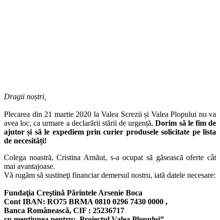
Dragii noștri,
Plecarea din 21 martie 2020 la Valea Screzii și Valea Plopului nu va
avea loc, ca urmare a declarării stării de urgență.
Dorim să le fim de
ajutor și să le expediem prin curier produsele solicitate pe lista
de necesități!
Colega noastră, Cristina Arnăut, s-a ocupat să găsească oferte cât
mai avantajoase.
Vă rugăm să sustineţi financiar demersul nostru, iată datele necesare:
Fundaţia Creştină Părintele Arsenie Boca
Cont IBAN: RO75 BRMA 0810 0296 7430 0000 ,
Banca Românească, CIF : 25236717
cu mențiunea pentru:„Proiectul Valea Plopului”