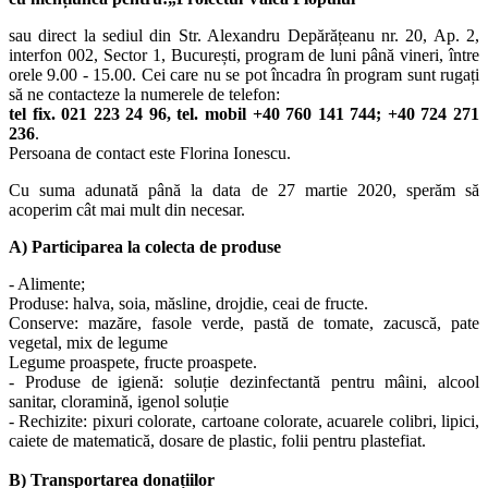
sau direct la sediul din Str. Alexandru Depărățeanu nr. 20, Ap. 2,
interfon 002, Sector 1, București, program de luni până vineri, între
orele 9.00 - 15.00.
Cei care nu se pot încadra în program sunt rugați
să ne contacteze la numerele de telefon:
tel fix. 021 223 24 96, tel. mobil +40 760 141 744; +40 724 271
236
.
Persoana de contact este Florina Ionescu.
Cu suma adunată până la data de 27 martie 2020, sperăm să
acoperim cât mai mult din necesar.
A) Participarea la colecta de produse
- Alimente;
Produse: halva, soia, măsline, drojdie, ceai de fructe.
Conserve: mazăre, fasole verde, pastă de tomate, zacuscă, pate
vegetal, mix de legume
Legume proaspete, fructe proaspete.
- Produse de igienă: soluție dezinfectantă pentru mâini, alcool
sanitar, cloramină, igenol soluție
- Rechizite: pixuri colorate, cartoane colorate, acuarele colibri, lipici,
caiete de matematică, dosare de plastic, folii pentru plastefiat.
B) Transportarea donațiilor