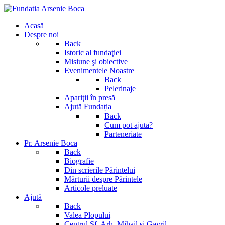
Acasă
Despre noi
Back
Istoric al fundaţiei
Misiune şi obiective
Evenimentele Noastre
Back
Pelerinaje
Apariţii în presă
Ajută Fundația
Back
Cum pot ajuta?
Parteneriate
Pr. Arsenie Boca
Back
Biografie
Din scrierile Părintelui
Mărturii despre Părintele
Articole preluate
Ajută
Back
Valea Plopului
Centrul Sf. Arh. Mihail si Gavril