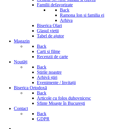
Familii defavorizate
Back
Ramona Ion si familia ei
Arhiva
Biserica Olari
Glasul vietii
Tabel de ajutor
Magazin
Back
Carti si filme
Recenzii de carte
Noutăți
Back
Știrile noastre
Arhivă știri
Evenimente / Invitații
Biserica Ortodoxă
Back
Articole cu folos duhovnicesc
Sfinte Moaște în București
Contact
Back
GDPR