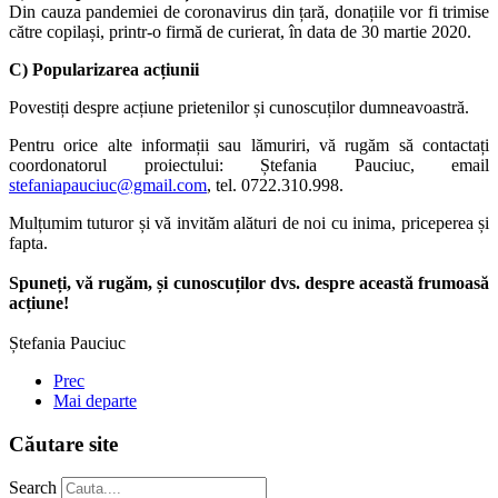
Din cauza pandemiei de coronavirus din țară, donațiile vor fi trimise
către copilași, printr-o firmă de curierat, în data de 30 martie 2020.
C) Popularizarea acțiunii
Povestiți despre acțiune prietenilor și cunoscuților dumneavoastră.
Pentru orice alte informații sau lămuriri, vă rugăm să contactați
coordonatorul proiectului: Ștefania Pauciuc, email
stefaniapauciuc@gmail.com
, tel. 0722.310.998.
Mulțumim tuturor și vă invităm alături de noi cu inima, priceperea și
fapta.
Spuneți, vă rugăm, și cunoscuților dvs. despre această frumoasă
acțiune!
Ștefania Pauciuc
Prec
Mai departe
Căutare site
Search