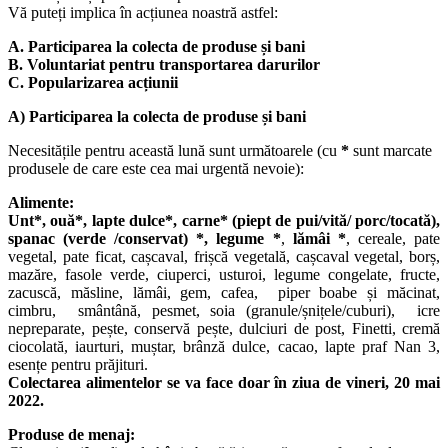
Vă puteți implica în acțiunea noastră astfel:
A. Participarea la colecta de produse și bani
B. Voluntariat pentru transportarea darurilor
C. Popularizarea acțiunii
A) Participarea la colecta de produse și bani
Necesitățile pentru această lună sunt următoarele (cu
*
sunt marcate
produsele de care este cea mai urgentă nevoie):
Alimente:
Unt*, ouă*, lapte dulce*, carne* (piept de pui/vită/ porc/tocată),
spanac (verde /conservat) *, legume
*
,
lămâi
*
, cereale, pate
vegetal, pate ficat, cașcaval, frișcă vegetală, cașcaval vegetal, borș,
mazăre, fasole verde, ciuperci, usturoi, legume congelate, fructe,
zacuscă, măsline, lămâi, gem, cafea, piper boabe și măcinat,
cimbru, smântână, pesmet, soia (granule/șnițele/cuburi), icre
nepreparate, pește, conservă pește, dulciuri de post, Finetti, cremă
ciocolată, iaurturi, muștar, brânză dulce, cacao, lapte praf Nan 3,
esențe pentru prăjituri.
Colectarea alimentelor se va face doar în ziua de vineri, 20 mai
2022.
Produse de menaj: