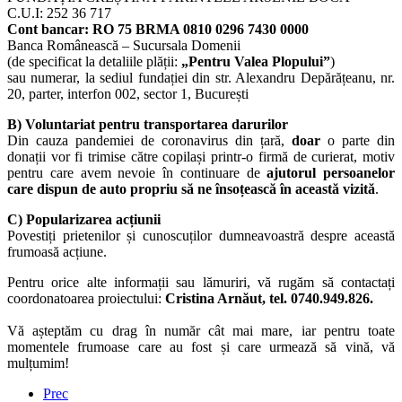
C.U.I: 252 36 717
Cont bancar: RO 75 BRMA 0810 0296 7430 0000
Banca Românească – Sucursala Domenii
(de specificat la detaliile plății:
„Pentru Valea Plopului”
)
sau numerar, la sediul fundației din str. Alexandru Depărățeanu, nr.
20, parter, interfon 002, sector 1, București
B) Voluntariat pentru transportarea darurilor
Din cauza pandemiei de coronavirus din țară,
doar
o parte din
donații vor fi trimise către copilași printr-o firmă de curierat, motiv
pentru care avem nevoie în continuare de
ajutorul persoanelor
care dispun de auto propriu să ne însoțească în această vizită
.
C) Popularizarea acțiunii
Povestiți prietenilor și cunoscuților dumneavoastră despre această
frumoasă acțiune.
Pentru orice alte informații sau lămuriri, vă rugăm să contactați
coordonatoarea proiectului:
Cristina Arnăut, tel. 0740.949.826.
Vă așteptăm cu drag în număr cât mai mare, iar pentru toate
momentele frumoase care au fost și care urmează să vină, vă
mulțumim!
Prec