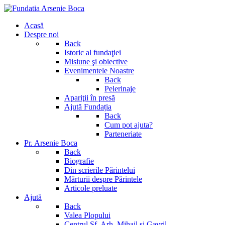
Acasă
Despre noi
Back
Istoric al fundaţiei
Misiune şi obiective
Evenimentele Noastre
Back
Pelerinaje
Apariţii în presă
Ajută Fundația
Back
Cum pot ajuta?
Parteneriate
Pr. Arsenie Boca
Back
Biografie
Din scrierile Părintelui
Mărturii despre Părintele
Articole preluate
Ajută
Back
Valea Plopului
Centrul Sf. Arh. Mihail si Gavril