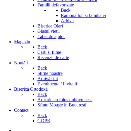
Familii defavorizate
Back
Ramona Ion si familia ei
Arhiva
Biserica Olari
Glasul vietii
Tabel de ajutor
Magazin
Back
Carti si filme
Recenzii de carte
Noutăți
Back
Știrile noastre
Arhivă știri
Evenimente / Invitații
Biserica Ortodoxă
Back
Articole cu folos duhovnicesc
Sfinte Moaște în București
Contact
Back
GDPR