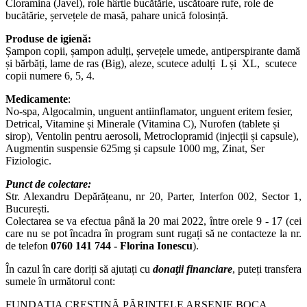
Cloramina (Javel), role hârtie bucătărie, uscătoare rufe, role de
bucătărie, șervețele de masă, pahare unică folosință.
Produse de igienă:
Șampon copii, șampon adulți, șervețele umede, antiperspirante damă
și bărbăți, lame de ras (Big), aleze, scutece adulți L și XL, scutece
copii numere 6, 5, 4.
Medicamente
:
No-spa, Algocalmin, unguent antiinflamator, unguent eritem fesier,
Detrical, Vitamine și Minerale (Vitamina C), Nurofen (tablete și
sirop), Ventolin pentru aerosoli, Metroclopramid (injecții și capsule),
Augmentin suspensie 625mg și capsule 1000 mg, Zinat, Ser
Fiziologic.
Punct de colectare:
Str. Alexandru Depărățeanu, nr 20, Parter, Interfon 002, Sector 1,
București.
Colectarea se va efectua până la 20 mai 2022, între orele 9 - 17 (cei
care nu se pot încadra în program sunt rugați să ne contacteze la nr.
de telefon
0760 141 744 - Florina Ionescu
).
În cazul în care doriți să ajutați cu
donaţii financiare
, puteți transfera
sumele în următorul cont:
FUNDAȚIA CREȘTINĂ PĂRINTELE ARSENIE BOCA