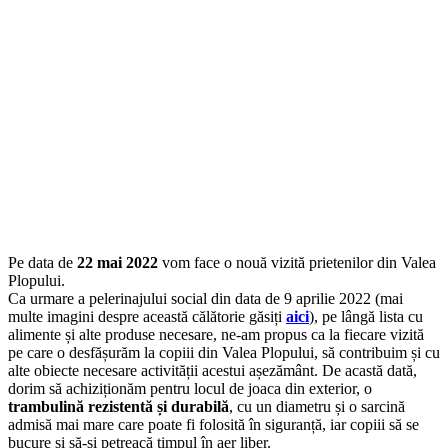
Pe data de
22 mai 2022
vom face o nouă vizită prietenilor din Valea
Plopului.
Ca urmare a pelerinajului social din data de 9 aprilie 2022 (mai
multe imagini despre această călătorie găsiți
aici
), pe lângă lista cu
alimente și alte produse necesare, ne-am propus ca la fiecare vizită
pe care o desfășurăm la copiii din Valea Plopului, să contribuim și cu
alte obiecte necesare activității acestui așezământ. De acastă dată,
dorim să achiziționăm pentru locul de joaca din exterior, o
trambulină rezistentă și durabilă
, cu un diametru și o sarcină
admisă mai mare care poate fi folosită în siguranță, iar copiii să se
bucure și să-și petreacă timpul în aer liber.