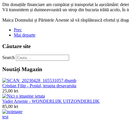
Din donațiile financiare am cumpărat și transportat la așezământ: deter
Vă transmitem și dumneavoastră un strop din bucuria trăită acolo, în 
Maica Domnului și Părintele Arsenie să vă răsplătească efortul și drag
Prec
Mai departe
Căutare site
Search
Noutăți Magazin
Cristian Filip - Postul, terapia desavarsita
25,00 lei
Vader Arsenie - WONDERLIJK UITZONDERLIJK
85,00 lei
test