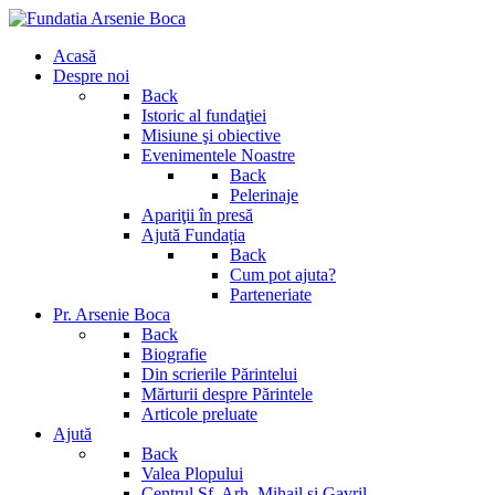
Acasă
Despre noi
Back
Istoric al fundaţiei
Misiune şi obiective
Evenimentele Noastre
Back
Pelerinaje
Apariţii în presă
Ajută Fundația
Back
Cum pot ajuta?
Parteneriate
Pr. Arsenie Boca
Back
Biografie
Din scrierile Părintelui
Mărturii despre Părintele
Articole preluate
Ajută
Back
Valea Plopului
Centrul Sf. Arh. Mihail si Gavril