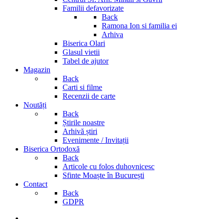
Familii defavorizate
Back
Ramona Ion si familia ei
Arhiva
Biserica Olari
Glasul vietii
Tabel de ajutor
Magazin
Back
Carti si filme
Recenzii de carte
Noutăți
Back
Știrile noastre
Arhivă știri
Evenimente / Invitații
Biserica Ortodoxă
Back
Articole cu folos duhovnicesc
Sfinte Moaște în București
Contact
Back
GDPR