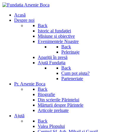
Acasă
Despre noi
Back
Istoric al fundaţiei
Misiune şi obiective
Evenimentele Noastre
Back
Pelerinaje
Apariţii în presă
Ajută Fundația
Back
Cum pot ajuta?
Parteneriate
Pr. Arsenie Boca
Back
Biografie
Din scrierile Părintelui
Mărturii despre Părintele
Articole preluate
Ajută
Back
Valea Plopului
Centrul Sf. Arh. Mihail si Gavril