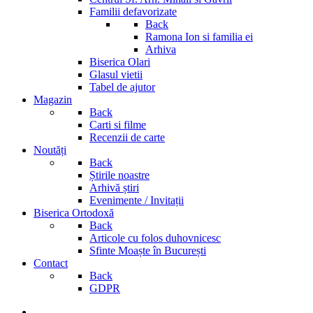
Familii defavorizate
Back
Ramona Ion si familia ei
Arhiva
Biserica Olari
Glasul vietii
Tabel de ajutor
Magazin
Back
Carti si filme
Recenzii de carte
Noutăți
Back
Știrile noastre
Arhivă știri
Evenimente / Invitații
Biserica Ortodoxă
Back
Articole cu folos duhovnicesc
Sfinte Moaște în București
Contact
Back
GDPR