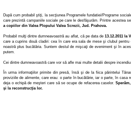
După cum probabil ştiţi, la secţiunea Programele fundatiei/Programe sociale 
care prezintă campaniile sociale pe care le desfăşurăm. Printre acestea 
a copiilor din Valea Plopului Valea Screzii, Jud. Prahova.
Probabil mulţi dintre dumneavoastră au aflat, că pe data de
13.12.2011 la 
care a cuprins două cladiri: cea în care era sala de mese şi clubul pentru c
noastră plus bucătăria. Suntem destul de mişcaţi de eveniment şi în a
putem.
Cei dintre dumneavoastră care vor să afle mai multe detalii despre incendi
În urma informaţiilor primite din presă, însă şi de la fiica părintelui Tăn
proviziile de alimente, care erau: o parte în bucătărie, iar o parte, în casa 
deja o echipă de meşteri care să se ocupe de refacerea caselor.
Sperăm,
şi la reconstrucţia lor.