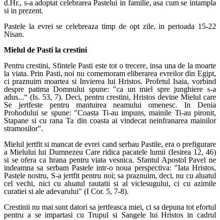
d.Hr., s-a adoptat celebrarea Pastelui in familie, asa cum se intampla
si in prezent.
Pastele la evrei se celebreaza timp de opt zile, in perioada 15-22
Nisan.
Mielul de Pasti la crestini
Pentru crestini, Sfintele Pasti este tot o trecere, insa una de la moarte
la viata. Prin Pasti, noi nu comemoram eliberarea evreilor din Egipt,
ci praznuim moartea si Invierea lui Hristos. Profetul Isaia, vorbind
despre patima Domnului spune: "ca un miel spre junghiere s-a
adus...“ (Is. 53, 7). Deci, pentru crestini, Hristos devine Mielul care
Se jertfeste pentru mantuirea neamului omenesc. In Denia
Prohodului se spune: "Coasta Ti-au impuns, mainile Ti-au pironit,
Stapane si cu rana Ta din coasta ai vindecat neinfranarea mainilor
stramosilor".
Mielul jertfit si mancat de evrei cand serbau
Pastile
, era o prefigurare
a Mielului lui Dumnezeu Care ridica pacatele lumii (Iesirea 12, 46)
si se ofera ca hrana pentru viata vesnica. Sfantul Apostol Pavel ne
indeamna sa serbam Pastele intr-o noua perspectiva: "Iata Hristos,
Pastele nostru, S-a jertfit pentru noi; sa praznuim, deci, nu cu aluatul
cel vechi, nici cu aluatul rautatii si al viclesugului, ci cu azimile
curatiei si ale adevarului" (I Cor. 5, 7-8).
Crestinii nu mai sunt datori sa jertfeasca miei, ci sa depuna tot efortul
pentru a se impartasi cu Trupul si Sangele lui Hristos in cadrul