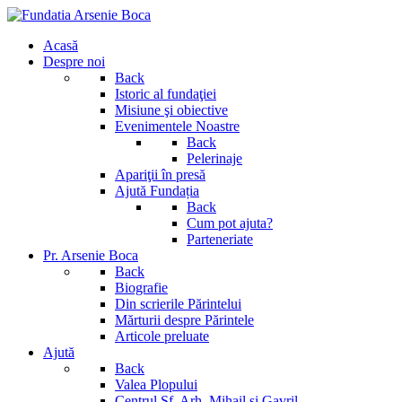
Acasă
Despre noi
Back
Istoric al fundaţiei
Misiune şi obiective
Evenimentele Noastre
Back
Pelerinaje
Apariţii în presă
Ajută Fundația
Back
Cum pot ajuta?
Parteneriate
Pr. Arsenie Boca
Back
Biografie
Din scrierile Părintelui
Mărturii despre Părintele
Articole preluate
Ajută
Back
Valea Plopului
Centrul Sf. Arh. Mihail si Gavril