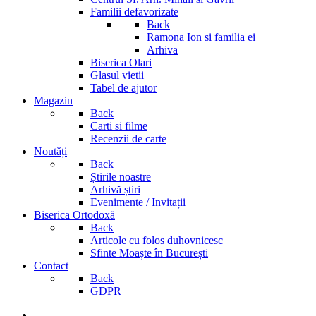
Familii defavorizate
Back
Ramona Ion si familia ei
Arhiva
Biserica Olari
Glasul vietii
Tabel de ajutor
Magazin
Back
Carti si filme
Recenzii de carte
Noutăți
Back
Știrile noastre
Arhivă știri
Evenimente / Invitații
Biserica Ortodoxă
Back
Articole cu folos duhovnicesc
Sfinte Moaște în București
Contact
Back
GDPR