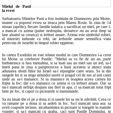
Mielul de Pasti
la evrei
Sarbatoarea Sfintelor
Pasti
a fost instituita de Dumnezeu prin Moise,
inainte ca poporul evreu sa treaca prin Marea Rosie. In ziua de 14
nissan (aprilie), fiecare familie iudaica a sacrificat un miel, pe care l-
a mancat cu azima (paine nedospita, deoarece nu au avut timp sa
lase aluatul sa creasca) si ierburi amare. Azima este simbolul robiei,
al mizeriei indurate ca robi, iar ierburile amare semnifica viata
petrecuta de israeliti in timpul robiei egiptene.
In cartea Exodului ne este relatat modul in care Dumnezeu i-a cerut
lui Moise sa celebreze Pastile: "Mielul sa va fie de un an, parte
barbateasca si fara meteahna, si sa luati sau un miel sau un ied, sa-l
tineti pana in ziua a paisprezecea a lunii acesteia si atunci toata
adunarea obstii fiilor lui Israel sa-l injunghie catre seara. Sa ia din
sangele lui si sa unga amandoi usorii si pragul cel de sus al usii casei
unde au sa-l manance. Si sa manance in noaptea aceea carnea lui
fripta la foc; dar s-o manance cu azima si cu ierburi amare. Dar sa
nu-l mancati nefript deajuns sau fiert in apa, ci sa mancati totul fript
bine pe foc, si capul cu picioarele si maruntaiele.
Sa nu lasati din el pe a doua zi si oasele lui sa nu le zdrobiti. Ceea ce
va ramane pe a doua zi sa ardeti in foc. Sa-l mancati insa asa: sa
aveti coapsele incinse, incaltamintea in picioare si toiegele in mainile
voastre; si sa-l mancati cu graba, caci sunt
Pastile
Domnului, in