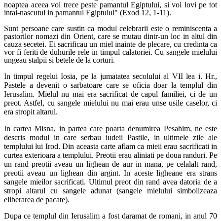
noaptea aceea voi trece peste pamantul Egiptului, si voi lovi pe tot
intai-nascutul in pamantul Egiptului" (Exod 12, 1-11).
Sunt persoane care sustin ca modul celebrarii este o reminiscenta a
pastorilor nomazi din Orient, care se mutau dintr-un loc in altul din
cauza secetei. Ei sacrificau un miel inainte de plecare, cu credinta ca
vor fi feriti de duhurile rele in timpul calatoriei. Cu sangele mielului
ungeau stalpii si betele de la corturi.
In timpul regelui Iosia, pe la jumatatea secolului al VII lea i. Hr.,
Pastele
a devenit o sarbatoare care se oficia doar la templul din
Ierusalim. Mielul nu mai era sacrificat de capul familiei, ci de un
preot. Astfel, cu sangele mielului nu mai erau unse usile caselor, ci
era stropit altarul.
In cartea Misna, in partea care poarta denumirea Pesahim, ne este
descris modul in care serbau iudeii Pastile, in ultimele zile ale
templului lui Irod. Din aceasta carte aflam ca mieii erau sacrificati in
curtea exterioara a templului. Preotii erau aliniati pe doua randuri. Pe
un rand preotii aveau un lighean de aur in mana, pe celalalt rand,
preotii aveau un lighean din argint. In aceste ligheane era strans
sangele mieilor sacrificati. Ultimul preot din rand avea datoria de a
stropi altarul cu sangele adunat (sangele mielului simbolizeaza
eliberarea de pacate).
Dupa ce templul din Ierusalim a fost daramat de romani, in anul 70