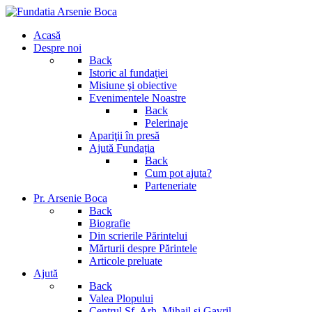
Acasă
Despre noi
Back
Istoric al fundaţiei
Misiune şi obiective
Evenimentele Noastre
Back
Pelerinaje
Apariţii în presă
Ajută Fundația
Back
Cum pot ajuta?
Parteneriate
Pr. Arsenie Boca
Back
Biografie
Din scrierile Părintelui
Mărturii despre Părintele
Articole preluate
Ajută
Back
Valea Plopului
Centrul Sf. Arh. Mihail si Gavril