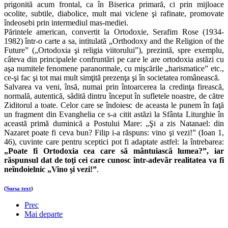
prigonită acum frontal, ca în Biserica primară, ci prin mijloace
ocolite, subtile, diabolice, mult mai viclene şi rafinate, promovate
îndeosebi prin intermediul mas-mediei.
Părintele american, convertit la Ortodoxie, Serafim Rose (1934-
1982) într-o carte a sa, intitulată „Orthodoxy and the Religion of the
Future” („Ortodoxia şi religia viitorului”), prezintă, spre exemplu,
câteva din principalele confruntări pe care le are ortodoxia astăzi cu
aşa numitele fenomene paranormale, cu mişcările „harismatice” etc.,
ce-şi fac şi tot mai mult simţită prezenţa şi în societatea românească.
Salvarea va veni, însă, numai prin întoarcerea la credinţa firească,
normală, autentică, sădită dintru început în sufletele noastre, de către
Ziditorul a toate. Celor care se îndoiesc de aceasta le punem în faţă
un fragment din Evanghelia ce s-a citit astăzi la Sfânta Liturghie în
această primă duminică a Postului Mare: „Şi a zis Natanael: din
Nazaret poate fi ceva bun? Filip i-a răspuns: vino şi vezi!” (Ioan 1,
46), cuvinte care pentru sceptici pot fi adaptate astfel: la întrebarea:
„Poate fi Ortodoxia cea care să mântuiască lumea?”, iar
răspunsul dat de toţi cei care cunosc într-adevăr realitatea va fi
neîndoielnic „Vino şi vezi!”
.
(
Sursa text
)
Prec
Mai departe