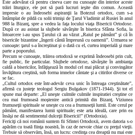
Este adevărat că pentru cineva care nu cunoaşte din interior aceste
trăiri liturgice, ele pot să pară lucruri ieşite din comun. Această
impresie o au îndeosebi aspiranţii la Botezul ortodox, cum s-a
întâmplat de pildă cu solii trimişi de Ţarul Vladimir al Rusiei în anul
988 la Bizanţ, spre a vedea la faţa locului viaţa Bisericii Ortodoxe.
După ce au asistat la slujbele săvârşite în biserica Sfânta Sofia, la
întoarcere i-au spus Ţarului că au văzut „Raiul pe pământ” şi că în
bisericile bizantine „îngerii cântă împreună cu oamenii”. Urmarea se
cunoaşte: ţarul s-a încreştinat şi o dată cu el, curtea imperială şi mare
parte a poporului.
Precum se cunoaşte, trăirea ortodoxă se exprimă îndeosebi prin cult,
fie public, fie particular. Slujbele ortodoxe, săvârşite în ambianţa
caldă a bisericilor, înfăţişează în modul cel mai plăcut şi convingător
învăţătura creştină, sub forma imnelor cântate şi a citirilor diverse ce
se fac.
„Cultul ortodox este într-adevăr ceva unic în întreaga creştinătate”,
afirmă cu justeţe teologul Sergiu Bulgakov (1871-1944). Şi tot el
spune mai departe: „El uneşte culmile culmile inspiratiei creştine ce
cea mai frumoasă moştenire antică primită din Bizanţ. Viziunea
frumuseţii spirituale se uneşte cu cea a frumuseţii lumii. Este cerul pe
pământ, manifestarea lumii spirituale; este arta ideală, care prin ea
însăşi ne dă sentimentul dulceţii Bisericii!” (Ortodoxia).
Fericiţi că noi românii suntem fii Sfintei Ortodoxii, avem datoria s-o
apărăm cu toată fiinţa noastră, în caz de nevoie chiar cu preţul vieţii.
Trebuie să observăm, însă, un lucru: credinţa cea dreaptă nu mai este