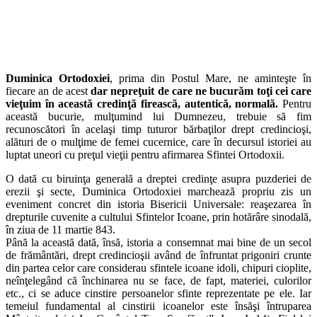
Duminica Ortodoxiei
, prima din Postul Mare, ne aminteşte în
fiecare an de acest
dar nepreţuit de care ne bucurăm toţi cei care
vieţuim în această credinţă firească, autentică, normală.
Pentru
această bucurie, mulţumind lui Dumnezeu, trebuie să fim
recunoscători în acelaşi timp tuturor bărbaţilor drept credincioşi,
alături de o mulţime de femei cucernice, care în decursul istoriei au
luptat uneori cu preţul vieţii pentru afirmarea Sfintei Ortodoxii.
O dată cu biruinţa generală a dreptei credinţe asupra puzderiei de
erezii şi secte, Duminica Ortodoxiei marchează propriu zis un
eveniment concret din istoria Bisericii Universale: reaşezarea în
drepturile cuvenite a cultului Sfintelor Icoane, prin hotărâre sinodală,
în ziua de 11 martie 843.
Până la această dată, însă, istoria a consemnat mai bine de un secol
de frământări, drept credincioşii având de înfruntat prigoniri crunte
din partea celor care considerau sfintele icoane idoli, chipuri cioplite,
neînţelegând că închinarea nu se face, de fapt, materiei, culorilor
etc., ci se aduce cinstire persoanelor sfinte reprezentate pe ele. Iar
temeiul fundamental al cinstirii icoanelor este însăşi întruparea