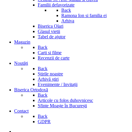
Familii defavorizate
Back
Ramona Ion si familia ei
Arhiva
Biserica Olari
Glasul vietii
Tabel de ajutor
Magazin
Back
Carti si filme
Recenzii de carte
Noutăți
Back
Știrile noastre
Arhivă știri
Evenimente / Invitații
Biserica Ortodoxă
Back
Articole cu folos duhovnicesc
Sfinte Moaște în București
Contact
Back
GDPR