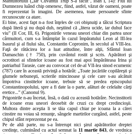
Mântuitorului („Iar Cuvântul Trup S-a făcut”, Ioan I, 14): Fiul lui
Dumnezeu luând chip omenesc, fiind, astfel, văzut de oameni, poate
fi reprezentat în imagini. De asemenea, toate persoanele sfinte
recunoscute ca atare.
Ei bine, acest fapt n-a fost înţeles de cei obişnuiţi a tâlcui Scriptura
după literă şi nu după duh, neştiind că „litera ucide, iar duhul face
viu” (II Cor, III, 6). Prigonirile veneau uneori chiar din partea unor
cârmuitori, cum s-a întâmplat în cazul împăratului Leon al III-lea
Isaurul şi al fiului său, Constantin Copronim, în secolul al VIII-lea.
Faţă de rătăcirea lor a luat atitudine, între alţii, Sfântul Ioan
Damaschin († 750), prin cuvântul rostit şi scris. Apărători şi
ocrotitori ai sfintelor icoane au fost mai apoi împărăteasa Irina şi
patriarhul Tarasie, care au convocat cel de-al VII-lea sinod ecumenic
(787) care în această privinţă a hotărât: „Toate jucăriile copilăreşti şi
glumele nebuneşti, scrierile mincinoase şi cele care s-au alcătuit
împotriva cinstitelor icoane, trebuie să se predea episcopului
Constantinopolului, spre a fi date la o parte, alături de celelalte cărţi
eretice...” (Canonul 9).
Prigonirile n-au încetat, însă, o dată cu această hotărâre. Necinstitorii
de icoane erau uneori deosebit de cruzi cu drept credincioşii.
Multora dintre aceştia li se tăia capul chiar pe icoana la a cărei
cinstire nu voiau să renunţe, sângele martirilor curgând, astfel, peste
chipul sfânt reprezentat pe ea.
Pe de altă parte, nu s-a întrerupt nici şirul apărătorilor dreptei
credinţe, culminând cu actul semnat la
11 martie 843
, de vrednica