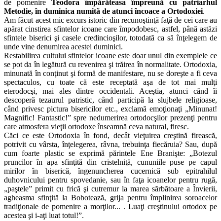
de pomenire
Teodora împărăteasa împreună cu patriarhul
Metodie, în duminica numită de atunci încoace a Ortodoxiei
.
Am făcut acest mic excurs istoric din recunoştinţă faţă de cei care au
apărat cinstirea sfintelor icoane care împodobesc, astfel, până astăzi
sfintele biserici şi casele credincioşilor, totodată ca să înţelegem de
unde vine denumirea acestei duminici.
Restabilirea cultului sfintelor icoane este doar unul din exemplele ce
se pot da în legătură cu revenirea şi trăirea în normalitate. Ortodoxia,
minunată în conţinut şi formă de manifestare, nu se doreşte a fi ceva
spectaculos, cu toate că este receptată aşa de tot mai mulţi
eterodocşi, mai ales dintre occidentali. Aceştia, atunci când îi
descoperă tezaurul patristic, când participă la slujbele religioase,
când privesc pictura bisericilor etc., exclamă emoţionaţi „Minunat!
Magnific! Fantastic!” spre nedumerirea ortodocşilor prezenţi pentru
care atmosfera vieţii ortodoxe înseamnă ceva natural, firesc.
Căci ce este Ortodoxia în fond, decât vieţuirea creştină firească,
potrivit cu vârsta, înţelegerea, râvna, trebuinţa fiecăruia? Sau, după
cum foarte plastic se exprimă părintele Ene Branişte: „Botezul
pruncilor în apa sfinţită din cristelniţă, cununiile puse pe capul
mirilor în biserică, îngenuncherea cucernică sub epitrahilul
duhovnicului pentru spovedanie, sau în faţa icoanelor pentru rugă,
„paştele” primit cu frică şi cutremur la marea sărbătoare a Învierii,
agheasma sfinţită la Bobotează, grija pentru împlinirea soroacelor
tradiţionale de pomenire a morţilor... . Luaţi creştinului ortodox pe
acestea şi i-aţi luat totul!”.