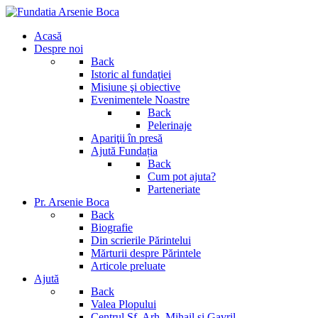
Acasă
Despre noi
Back
Istoric al fundaţiei
Misiune şi obiective
Evenimentele Noastre
Back
Pelerinaje
Apariţii în presă
Ajută Fundația
Back
Cum pot ajuta?
Parteneriate
Pr. Arsenie Boca
Back
Biografie
Din scrierile Părintelui
Mărturii despre Părintele
Articole preluate
Ajută
Back
Valea Plopului
Centrul Sf. Arh. Mihail si Gavril