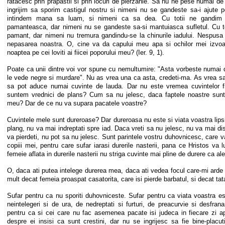
ratacesc prin prapastii si prin locuri de pierzanie. Sa nu ne pese numai de no
ingrijim sa sporim castigul nostru si nimeni nu se gandeste sa-i ajute p
intindem mana sa luam, si nimeni ca sa dea. Cu totii ne gandim 
pamanteasca, dar nimeni nu se gandeste sa-si mantuiasca sufletul. Cu t
pamant, dar nimeni nu tremura gandindu-se la chinurile iadului. Nespusa 
nepasarea noastra. O, cine va da capului meu apa si ochilor mei izvoar
noaptea pe cei loviti ai fiicei poporului meu? (Ier. 9, 1).
Poate ca unii dintre voi vor spune cu nemultumire: "Asta vorbeste numai de
le vede negre si murdare". Nu as vrea una ca asta, credeti-ma. As vrea sa
sa pot aduce numai cuvinte de lauda. Dar nu este vremea cuvintelor
suntem vrednici de plans? Cum sa nu jelesc, daca faptele noastre sunt 
meu? Dar de ce nu va supara pacatele voastre?
Cuvintele mele sunt dureroase? Dar dureroasa nu este si viata voastra li
plang, nu va mai indreptati spre iad. Daca vreti sa nu jelesc, nu va mai d
va pierdeti, nu pot sa nu jelesc. Sunt parintele vostru duhovnicesc, care 
copiii mei, pentru care sufar iarasi durerile nasterii, pana ce Hristos va l
femeie aflata in durerile nasterii nu striga cuvinte mai pline de durere ca ale
O, daca ati putea intelege durerea mea, daca ati vedea focul care-mi arde
mult decat femeia proaspat casatorita, care isi pierde barbatul, si decat tatal
Sufar pentru ca nu sporiti duhovniceste. Sufar pentru ca viata voastra es
neintelegeri si de ura, de nedreptati si furturi, de preacurvie si desfran
pentru ca si cei care nu fac asemenea pacate isi judeca in fiecare zi ap
despre ei insisi ca sunt crestini, dar nu se ingrijesc sa fie bine-placut