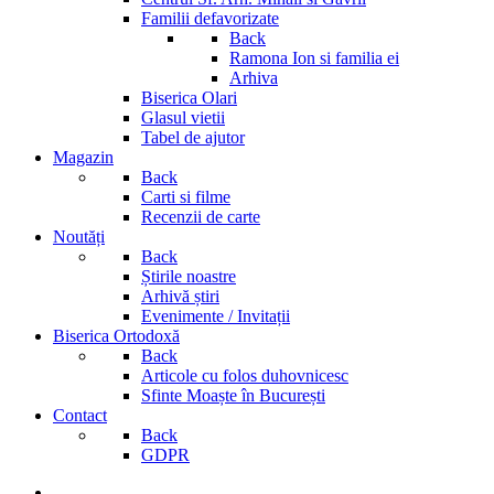
Familii defavorizate
Back
Ramona Ion si familia ei
Arhiva
Biserica Olari
Glasul vietii
Tabel de ajutor
Magazin
Back
Carti si filme
Recenzii de carte
Noutăți
Back
Știrile noastre
Arhivă știri
Evenimente / Invitații
Biserica Ortodoxă
Back
Articole cu folos duhovnicesc
Sfinte Moaște în București
Contact
Back
GDPR