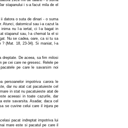
ar stapanului i s-a facut mila de el
ii datora o suta de dinari - o suma
r. Atunci, datornicul sau i-a cazut la
 inima nu l-a iertat, ci l-a bagat in
at stapanul sau, l-a chemat la el si
ugat. Nu se cadea, oare, ca si tu sa
 ? (Mat. 18, 23-34). Si maniat, l-a
 dreptate. De aceea, sa fim milosi
am pe cei care ne gresesc. Relele pe
d pacatele pe care le savarsim noi
a persoanelor impotriva carora le
e, dar nu atat cat pacatuieste cel
 mare in stat nu pacatuieste atat de
este aceeasi in toate cazurile, dar
 este savarsita. Asadar, daca cel
sa se cuvine celui care il injura pe
elasi pacat indreptat impotriva lui
i mare este si pacatul pe care il