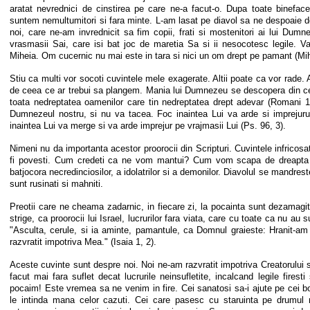
aratat nevrednici de cinstirea pe care ne-a facut-o. Dupa toate bineface
suntem nemultumitori si fara minte. L-am lasat pe diavol sa ne despoaie de 
noi, care ne-am invrednicit sa fim copii, frati si mostenitori ai lui Du
vrasmasii Sai, care isi bat joc de maretia Sa si ii nesocotesc legile. V
Miheia. Om cucernic nu mai este in tara si nici un om drept pe pamant (Mih.
Stiu ca multi vor socoti cuvintele mele exagerate. Altii poate ca vor rade
de ceea ce ar trebui sa plangem. Mania lui Dumnezeu se descopera din cer
toata nedreptatea oamenilor care tin nedreptatea drept adevar (Romani 1
Dumnezeul nostru, si nu va tacea. Foc inaintea Lui va arde si imprejurul
inaintea Lui va merge si va arde imprejur pe vrajmasii Lui (Ps. 96, 3).
Nimeni nu da importanta acestor proorocii din Scripturi. Cuvintele infricosa
fi povesti. Cum credeti ca ne vom mantui? Cum vom scapa de dreapta
batjocora necredinciosilor, a idolatrilor si a demonilor. Diavolul se mandreste
sunt rusinati si mahniti.
Preotii care ne cheama zadarnic, in fiecare zi, la pocainta sunt dezamagit
strige, ca proorocii lui Israel, lucrurilor fara viata, care cu toate ca nu au su
"Asculta, cerule, si ia aminte, pamantule, ca Domnul graieste: Hranit-am f
razvratit impotriva Mea." (Isaia 1, 2).
Aceste cuvinte sunt despre noi. Noi ne-am razvratit impotriva Creatorului 
facut mai fara suflet decat lucrurile neinsufletite, incalcand legile firest
pocaim! Este vremea sa ne venim in fire. Cei sanatosi sa-i ajute pe cei bo
le intinda mana celor cazuti. Cei care pasesc cu staruinta pe drumul m