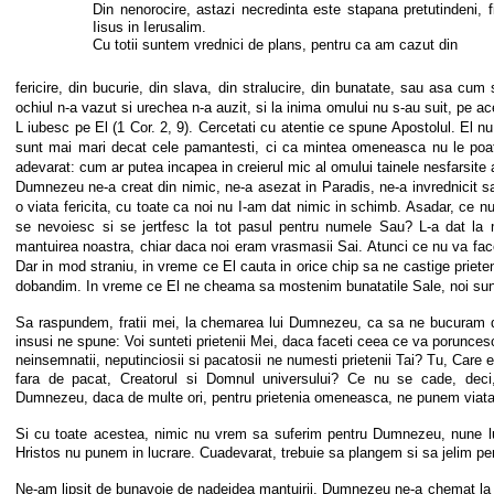
Din nenorocire, astazi necredinta este stapana pretutindeni,
Iisus in Ierusalim.
Cu totii suntem vrednici de plans, pentru ca am cazut din
fericire, din bucurie, din slava,
din stralucire, din bunatate, sau
asa cum
ochiul n-a vazut si urechea n-a auzit, si la inima omului nu s-au suit, pe a
L iubesc pe El (1 Cor. 2, 9). Cercetati cu atentie ce spune Apostolul. El nu
sunt mai mari decat cele pamantesti, ci ca mintea omeneasca nu le poate
adevarat: cum ar putea incapea in creierul mic al omului tainele nesfarsite
Dumnezeu ne-a creat din nimic, ne-a asezat in Paradis, ne-a invrednicit 
o viata fericita, cu toate ca noi nu I-am dat nimic in schimb. Asadar, ce nu
se nevoiesc si se jertfesc la tot pasul pentru numele Sau? L-a dat la 
mantuirea noastra, chiar daca noi eram vrasmasii Sai. Atunci ce nu va face
Dar in mod straniu, in vreme ce El cauta in orice chip sa ne castige prieten
dobandim. In vreme ce El ne cheama sa mostenim bunatatile Sale, noi sunte
Sa raspundem, fratii mei, la chemarea lui Dumnezeu, ca sa ne bucuram de 
insusi ne spune: Voi sunteti prietenii Mei, daca faceti ceea ce va porunce
neinsemnatii, neputinciosii si pacatosii ne numesti prietenii Tai? Tu, Care
fara de pacat, Creatorul si Domnul universului? Ce nu se cade, dec
Dumnezeu, daca de multe ori, pentru prietenia omeneasca, ne punem viata 
Si cu toate acestea, nimic nu vrem sa suferim pentru Dumnezeu, nune lu
Hristos nu punem in lucrare. Cu
adevarat, trebuie sa plangem si sa jelim pe
Ne-am lipsit de bunavoie de nadejdea mantuirii. Dumnezeu ne-a chemat la 