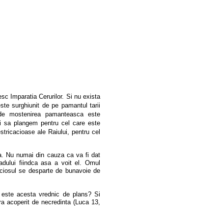
sc Imparatia Cerurilor. Si nu exista
ste surghiunit de pe pamantul tarii
rde mostenirea pamanteasca este
ui sa plangem pentru cel care este
stricacioase ale Raiului, pentru cel
a. Nu numai din cauza ca va fi dat
adului fiindca asa a voit el. Omul
nciosul se desparte de bunavoie de
este acesta vrednic de plans? Si
ra acoperit de necredinta (Luca 13,