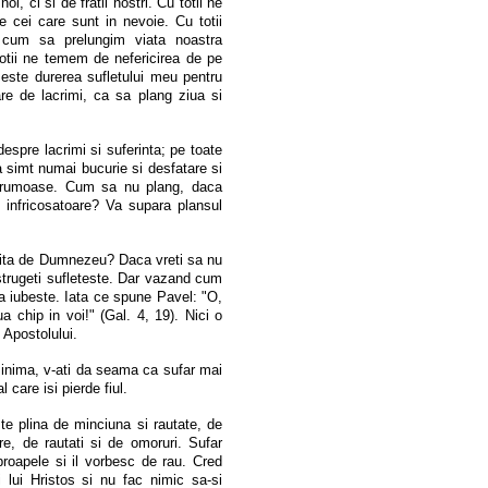
i, ci si de fratii nostri. Cu totii ne
e cei care sunt in nevoie. Cu totii
cum sa prelungim viata noastra
otii ne temem de nefericirea de pe
este durerea sufletului meu pentru
e de lacrimi, ca sa plang ziua si
spre lacrimi si suferinta; pe toate
 simt numai bucurie si desfatare si
 frumoase. Cum sa nu plang, daca
infricosatoare? Va supara plansul
psita de Dumnezeu? Daca vreti sa nu
istrugeti sufleteste. Dar vazand cum
va iubeste. Iata ce spune Pavel: "O,
ua chip in voi!" (Gal. 4, 19). Nici o
 Apostolului.
 inima, v-ati da seama ca sufar mai
 care isi pierde fiul.
te plina de minciuna si rautate, de
are, de rautati si de omoruri. Sufar
roapele si il vorbesc de rau. Cred
i lui Hristos si nu fac nimic sa-si