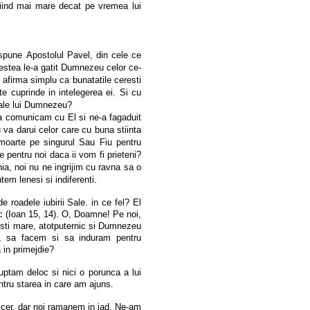
 fiind mai mare decat pe vremea lui
 spune
Apostolul Pavel, din cele ce
cestea le-a gatit Dumnezeu celor ce-
 afirma simplu ca bunatatile ceresti
 cuprinde in intelegerea ei. Si cu
 ale lui Dumnezeu?
sa comunicam cu El si ne-a fagaduit
 va darui celor care cu buna stiinta
moarte pe singurul Sau Fiu pentru
 pentru noi daca ii vom fi prieteni?
ia, noi nu ne ingrijim cu ravna sa o
m lenesi si indiferenti.
roadele iubirii Sale. in ce fel? El
sc (Ioan 15, 14). O, Doamne! Pe noi,
 esti mare, atotputernic si Dumnezeu
i, sa facem si sa induram pentru
in primejdie?
ptam deloc si nici o porunca a lui
ntru starea in care am ajuns.
cer, dar noi ramanem in iad. Ne-am