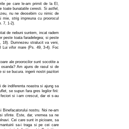
rile pe care le-am primit de la El,
toate bunatatile ceresti. Si astfel,
mnezeu, nu ne deosebim cu nimic de
ai mie, strig impreuna cu proorocul
 7, 1-2).
. Atat de nebuni suntem, incat radem
 peste toata faradelegea; si peste
, 18). Dumnezeu stralucit va veni,
 Lui vifor mare (Ps. 49, 3-4). Foc
toare ale proorocilor sunt socotite a
 osanda? Am ajuns de rasul si de
 si se bucura. ingerii nostri pazitori
i de indiferenta noastra si ajung sa
flet, se supun fara gres legilor firii:
eciori si i-am crescut, dar ei s-au
si Binefacatorului nostru. Noi ne-am
i si sfinte. Este, dar, vremea sa ne
lnavi. Cei care sunt in picioare, sa
antuirii sa-i traga si pe cei care