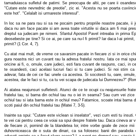
tamaduiasca sufletul de patimi. Se preocupa de altii, pe care ii osandesc
"Cutare este nevrednic de preotie", zic ei. "Acesta nu se poarta cuviinci
este hot". "Celalalt isi urmareste interesul".
In loc sa ne para rau si sa ne pocaim pentru propriile noastre pacate, ii 
daca nu am face pacate si am avea toate virtutile si daca am fi mai pres
dreptul sa judecam pe nimeni. Sfantul Apostol Pavel intreaba in prima Epi
deosebeste pe tine? Si ce ai, pe care sa nu-l fi primit? Iar daca l-ai primit, 
primit? (1 Cor. 4, 7).
Cu atat mai mult, de vreme ce savarsim pacate in fiecare zi si in orice c
gura noastra nici un cuvant rau la adresa fratelui nostru. Iata ce mai spu
oricine ai fi, o, omule, care judeci, esti fara cuvant de raspuns, caci, in ce
te osandesti, caci acelasi lucruri faci si tu care judeci. Si noi stim 
adevar, fata de cei ce fac unele ca acestea. Si socotesti tu, oare, omule,
acestea, dar le faci si tu, ca tu vei scapa de judecata lui Dumnezeu?" (Rom
Ai atatea neajunsuri sufletesti. Atunci de ce te ocupi cu neajunsurile frate
fratelui tau, si barna din ochiul tau nu o iei in seama? Sau cum vei zice 
ochiul tau si iata barna este in ochiul meu? Fatarnice, scoate intai barna d
scoti paiul din ochiul fratelui tau (Matei 7, 3-5).
Inainte sa spui: "Cutare este viclean si inselator", vezi cum esti tu insuti. 
te vei cai pentru ceea ce voiai sa spui despre fratele tau. Daca cineva ar
de fiecare zi, pornind de la blandetea lor, intre vorbe goale de zece mii 
duhovniceasca de o suta de dinari, ca sa folosesc banii din parabola e
aduceti aminte ce a facut sluga aceea? L-a rugat pe domnul sau, caruia ii 