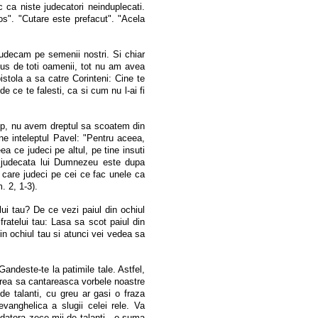
 ca niste judecatori neinduplecati.
os". "Cutare este prefacut". "Acela
judecam pe semenii nostri. Si chiar
us de toti oamenii, tot nu am avea
stola a sa catre Corinteni: Cine te
de ce te falesti, ca si cum nu l-ai fi
hip, nu avem dreptul sa scoatem din
ne inteleptul Pavel: "Pentru aceea,
ea ce judeci pe altul, pe tine insuti
ca judecata lui Dumnezeu este dupa
 care judeci pe cei ce fac unele ca
. 2, 1-3).
lui tau? De ce vezi paiul din ochiul
fratelui tau: Lasa sa scot paiul din
in ochiul tau si atunci vei vedea sa
Gandeste-te la patimile tale. Astfel,
 vrea sa cantareasca vorbele noastre
de talanti, cu greu ar gasi o fraza
vanghelica a slugii celei rele. Va
datora zece mii de talanti - o suma