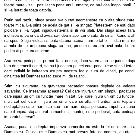
foarte mare - sa il pasuiasca pana anul urmator, ca sa-i dea inapoi banii. D
si l-a iertat de toata datoria.
Putin mai tarziu, sluga aceea s-a purtat neomeneste cu o alta sluga care 
foarte mica. L-a prins pe acela de gat si i-a strigat: Plateste-mi ce esti dato
picioare si l-a rugat: ingaduieste-ma si iti voi plati. Dar sluga aceea fara
inchisoare, pana cand avea sa-i dea inapoi cei o suta de dinari. Cand a afl
i-a spus: Sluga vicleana, toata datoria aceea ti-am iertat-o, fiindca m-ai r
ai mila de cel impreuna sluga cu tine, precum si eu am avut mila de tine
pedepsit pe el cu asprime.
Asa ne va pedepsi si pe noi Tatal ceresc, daca va vrea sa ne judece dupa
fata de semenii nostri, sa nu-i judecam pe cei care pacatuiesc si sa-i iert
care ceilalti le indreapta asupra noastra fac o suta de dinari, pe can
dinaintea lui Dumnezeu fac zece mii de talanti.
Stim, cu siguranta, ca gravitatea pacatelor noastre depinde de valoare
savarsim. Ce inseamna aceasta? Cel care injura un om simplu, pacatuiest
care injura un om cu functie mare in stat. Cel care injura un om cu functie
mult cat cel care il injura pe omul care se afla in fruntea tarii. Fapta 
nedreptatea este mai mica sau mai mare, dupa persoana impotriva careia
care il injura stapanitoral pamantesc, muritor, este pedepsit, cata pedeap
imparatul ceresc?
Asadar, pacatul indreptat impotriva oamenilor nu este la fel de mare ca ac
Dumnezeu. Cu cat este Dumnezeu mai presus fata de oameni, cu atat ma