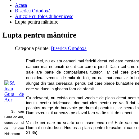
Acasa
Biserica Ortodoxă
Articole cu folos duhovnicesc
Lupta pentru mântuire
Lupta pentru mântuire
Categoria părinte:
Biserica Ortodoxă
Fratii mei, nu exista oameni mai fericiti decat cei care mostene
oameni mai nefericiti decat cei care o pierd. Daca cel care e
sale are parte de compasiunea tuturor, iar cel care pie
considerat vrednic de mila de toti, cu cat mai amar ar treb
alungat din tara cereasca, pentru cel care pierde bunatatile ne
care se duce in gheena fara de sfarsit.
Cu adevarat, nu exista om mai vrednic de plans decat acest
iadului pentru totdeauna, dar mai ales pentru ca va fi dat i
pacatos merge de bunavoie pe drumul pacatului, iar necredi
Sf. Ioan
Dumnezeu si il urmeaza pe diavol fara sa fie silit de nimeni.
Gura de Aur,
Vai de cei care au soarta unui asemenea om! Este sau nu 
cunoscut si
Domnul nostru Iisus Hristos a plans pentru Ierusalimul care e
ca Sf.Ioan
31-35).
Hrisostom