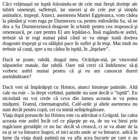
Căci vrăjmaşul ne luptă folosindu-se de cele mai fireşti dorinţe ale
iubirii omeneşti, sufleteşti, iar uneori şi de cele pur şi simplu
animalice, trupeşti. Atunci, asemenea Mariei Egipteanca, vom cădea
la pământ şi vom ruga pe Dumnezeu ca, pentru milosârdia Sa, să ne
dea a Sa Dumnezeiască dragoste în schimb pentru cea trupească şi
omenească, pe care pentru El am lepădat-o. Însă rugându-te astfel,
trebuie să te rogi numai până când se va stinge toată dorirea
dragostei trupeşti şi va sălăşlui pace în suflet şi în trup. Mai mult nu
trebuie să cauţi, spre a nu cădea în ispită, în „înşelare”.
Dacă se poate, rabdă, dragul meu. Ocărăşte-mă, pe vinovatul
năpastelor matale, dar rabdă. Oare mă crezi că îndrăznesc să-ţi
vorbesc astfel numai pentru că şi eu am cunoscut dureri
asemănătoare?
Dacă vrei să împărăţeşti cu Hristos, atunci biruieşte patimile. Altă
cale nu este – la drept vorbind, patimile nu sunt decât o “ispită”. Eu
niciodată nu voi crede că ceva din lumea aceasta te va putea
mulţumi. Teatrul, cinematograful, Café-urile şi altele asemenea nu
sunt decât pentru copii, cei cu inimă neînţelegătoare.
Viaţa după poruncile lui Hristos este cu adevărat o Golgotă. Iar calea
aceasta este astfel încât cel ce păşeşte pe ea, de nu va birui prin
rugăciune greutăţile ce nu fac decât să crească, ci se va abate de la
ea şi se va întoarce înapoi, el nici acolo unde se va întoarce, adică în
lume (la viaţa după patimi) nu va afla acea bucurie pe care o au