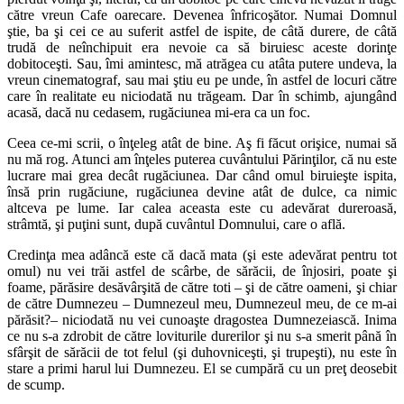
către vreun Cafe oarecare. Devenea înfricoşător. Numai Domnul
ştie, ba şi cei ce au suferit astfel de ispite, de câtă durere, de câtă
trudă de neînchipuit era nevoie ca să biruiesc aceste dorinţe
dobitoceşti. Sau, îmi amintesc, mă atrăgea cu atâta putere undeva, la
vreun cinematograf, sau mai ştiu eu pe unde, în astfel de locuri către
care în realitate eu niciodată nu trăgeam. Dar în schimb, ajungând
acasă, dacă nu cedasem, rugăciunea mi-era ca un foc.
Ceea ce-mi scrii, o înţeleg atât de bine. Aş fi făcut orişice, numai să
nu mă rog. Atunci am înţeles puterea cuvântului Părinţilor, că nu este
lucrare mai grea decât rugăciunea. Dar când omul biruieşte ispita,
însă prin rugăciune, rugăciunea devine atât de dulce, ca nimic
altceva pe lume. Iar calea aceasta este cu adevărat dureroasă,
strâmtă, şi puţini sunt, după cuvântul Domnului, care o află.
Credinţa mea adâncă este că dacă mata (şi este adevărat pentru tot
omul) nu vei trăi astfel de scârbe, de sărăcii, de înjosiri, poate şi
foame, părăsire desăvârşită de către toti – şi de către oameni, şi chiar
de către Dumnezeu – Dumnezeul meu, Dumnezeul meu, de ce m-ai
părăsit?– niciodată nu vei cunoaşte dragostea Dumnezeiască. Inima
ce nu s-a zdrobit de către loviturile durerilor şi nu s-a smerit până în
sfârşit de sărăcii de tot felul (şi duhovniceşti, şi trupeşti), nu este în
stare a primi harul lui Dumnezeu. El se cumpără cu un preţ deosebit
de scump.