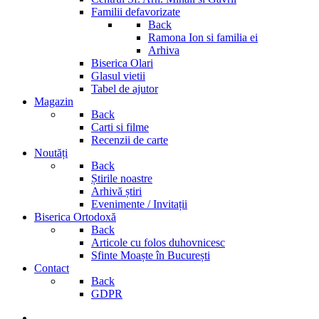
Familii defavorizate
Back
Ramona Ion si familia ei
Arhiva
Biserica Olari
Glasul vietii
Tabel de ajutor
Magazin
Back
Carti si filme
Recenzii de carte
Noutăți
Back
Știrile noastre
Arhivă știri
Evenimente / Invitații
Biserica Ortodoxă
Back
Articole cu folos duhovnicesc
Sfinte Moaște în București
Contact
Back
GDPR