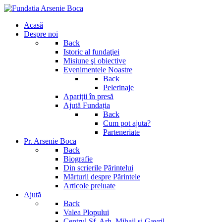
Acasă
Despre noi
Back
Istoric al fundaţiei
Misiune şi obiective
Evenimentele Noastre
Back
Pelerinaje
Apariţii în presă
Ajută Fundația
Back
Cum pot ajuta?
Parteneriate
Pr. Arsenie Boca
Back
Biografie
Din scrierile Părintelui
Mărturii despre Părintele
Articole preluate
Ajută
Back
Valea Plopului
Centrul Sf. Arh. Mihail si Gavril