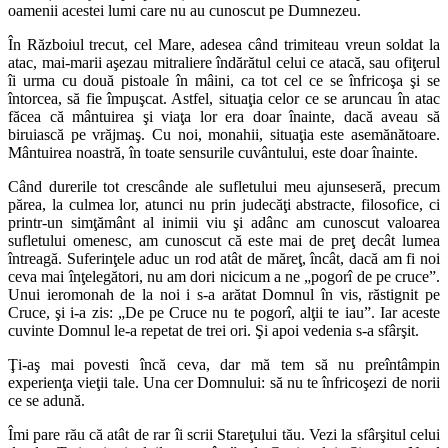
oamenii acestei lumi care nu au cunoscut pe Dumnezeu.
În Războiul trecut, cel Mare, adesea când trimiteau vreun soldat la
atac, mai-marii aşezau mitraliere îndărătul celui ce atacă, sau ofiţerul
îi urma cu două pistoale în mâini, ca tot cel ce se înfricoşa şi se
întorcea, să fie împuşcat. Astfel, situaţia celor ce se aruncau în atac
făcea că mântuirea şi viaţa lor era doar înainte, dacă aveau să
biruiască pe vrăjmaş. Cu noi, monahii, situaţia este asemănătoare.
Mântuirea noastră, în toate sensurile cuvântului, este doar înainte.
Când durerile tot crescânde ale sufletului meu ajunseseră, precum
părea, la culmea lor, atunci nu prin judecăţi abstracte, filosofice, ci
printr-un simţământ al inimii viu şi adânc am cunoscut valoarea
sufletului omenesc, am cunoscut că este mai de preţ decât lumea
întreagă. Suferinţele aduc un rod atât de măreţ, încât, dacă am fi noi
ceva mai înţelegători, nu am dori nicicum a ne „pogorî de pe cruce”.
Unui ieromonah de la noi i s-a arătat Domnul în vis, răstignit pe
Cruce, şi i-a zis: „De pe Cruce nu te pogorî, alţii te iau”. Iar aceste
cuvinte Domnul le-a repetat de trei ori. Şi apoi vedenia s-a sfârşit.
Ţi-aş mai povesti încă ceva, dar mă tem să nu preîntâmpin
experienţa vieţii tale. Una cer Domnului: să nu te înfricoşezi de norii
ce se adună.
Îmi pare rău că atât de rar îi scrii Stareţului tău. Vezi la sfârşitul celui