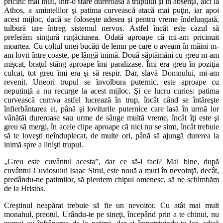
pricini: mai întâi, într-o stare dureroasă a trupului şi în absenţa, aici la
Athos, a smintelilor şi patima curvească atacă mai puţin, iar apoi
acest mijloc, dacă se foloseşte adesea şi pentru vreme îndelungată,
tulbură tare întreg sistemul nervos. Astfel încât este cazul să
preferăm singură rugăciunea. Odată aproape că mi-am pricinuit
moartea. Cu colţul unei bucăţi de lemn pe care o aveam în mâini m-
am lovit între coaste, pe lângă inimă. Două săptămâni cu greu m-am
mişcat, braţul stâng aproape îmi paralizase. Îmi era greu în poziţia
culcat, tot greu îmi era şi să respir. Dar, slavă Domnului, mi-am
revenit. Uneori trupul se învolbura puternic, este aproape cu
neputinţă a nu recurge la acest mijloc. Şi ce lucru curios: patima
curvească cumva astfel lucrează în trup, încât când se întăreşte
înfierbântarea ei, până şi loviturile puternice care lasă în urmă lor
vânătăi dureroase sau urme de sânge multă vreme, încât îţi este şi
greu să mergi, în acele clipe aproape că nici nu se simt, încât trebuie
să te loveşti neînduplecat, de multe ori, până să ajungă durerea la
inimă spre a linişti trupul.
„Greu este cuvântul acesta”, dar ce să-i faci? Mai bine, după
cuvântul Cuviosului Isaac Sirul, este nouă a muri în nevoinţă, decât,
predându-ne patimilor, să pierdem chipul omenesc, să ne schimbăm
de la Hristos.
Creştinul neapărat trebuie să fie un nevoitor. Cu atât mai mult
monahul, preotul. Urându-te pe sineţi, începând prin a te chinui, nu