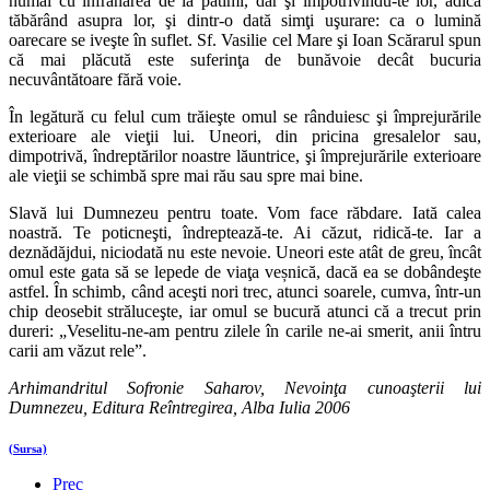
numai cu înfrânarea de la patimi, dar şi împotrivindu-te lor, adică
tăbărând asupra lor, şi dintr-o dată simţi uşurare: ca o lumină
oarecare se iveşte în suflet. Sf. Vasilie cel Mare şi Ioan Scărarul spun
că mai plăcută este suferinţa de bunăvoie decât bucuria
necuvântătoare fără voie.
În legătură cu felul cum trăieşte omul se rânduiesc şi împrejurările
exterioare ale vieţii lui. Uneori, din pricina gresalelor sau,
dimpotrivă, îndreptărilor noastre lăuntrice, şi împrejurările exterioare
ale vieţii se schimbă spre mai rău sau spre mai bine.
Slavă lui Dumnezeu pentru toate. Vom face răbdare. Iată calea
noastră. Te poticneşti, îndreptează-te. Ai căzut, ridică-te. Iar a
deznădăjdui, niciodată nu este nevoie. Uneori este atât de greu, încât
omul este gata să se lepede de viaţa veșnică, dacă ea se dobândeşte
astfel. În schimb, când aceşti nori trec, atunci soarele, cumva, într-un
chip deosebit străluceşte, iar omul se bucură atunci că a trecut prin
dureri: „Veselitu-ne-am pentru zilele în carile ne-ai smerit, anii întru
carii am văzut rele”.
Arhimandritul Sofronie Saharov, Nevoinţa cunoaşterii lui
Dumnezeu, Editura Reîntregirea, Alba Iulia 2006
(Sursa)
Prec