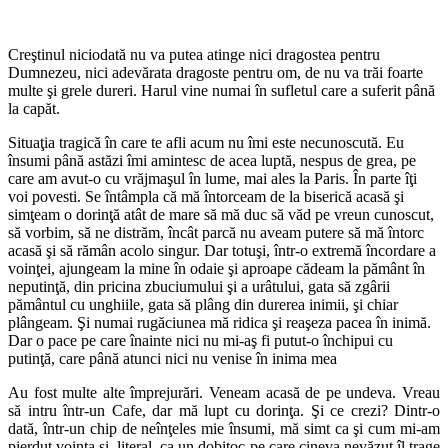
Creştinul niciodată nu va putea atinge nici dragostea pentru
Dumnezeu, nici adevărata dragoste pentru om, de nu va trăi foarte
multe şi grele dureri. Harul vine numai în sufletul care a suferit până
la capăt.
Situaţia tragică în care te afli acum nu îmi este necunoscută. Eu
însumi până astăzi îmi amintesc de acea luptă, nespus de grea, pe
care am avut-o cu vrăjmaşul în lume, mai ales la Paris. În parte îţi
voi povesti. Se întâmpla că mă întorceam de la biserică acasă şi
simţeam o dorinţă atât de mare să mă duc să văd pe vreun cunoscut,
să vorbim, să ne distrăm, încât parcă nu aveam putere să mă întorc
acasă şi să rămân acolo singur. Dar totuşi, într-o extremă încordare a
voinţei, ajungeam la mine în odaie şi aproape cădeam la pământ în
neputinţă, din pricina zbuciumului şi a urâtului, gata să zgârii
pământul cu unghiile, gata să plâng din durerea inimii, şi chiar
plângeam. Şi numai rugăciunea mă ridica şi reaşeza pacea în inimă.
Dar o pace pe care înainte nici nu mi-aş fi putut-o închipui cu
putinţă, care până atunci nici nu venise în inima mea
Au fost multe alte împrejurări. Veneam acasă de pe undeva. Vreau
să intru într-un Cafe, dar mă lupt cu dorinţa. Şi ce crezi? Dintr-o
dată, într-un chip de neînţeles mie însumi, mă simt ca şi cum mi-am
pierdut voinţa şi, literal, ca un dobitoc pe care cineva nevăzut îl trage