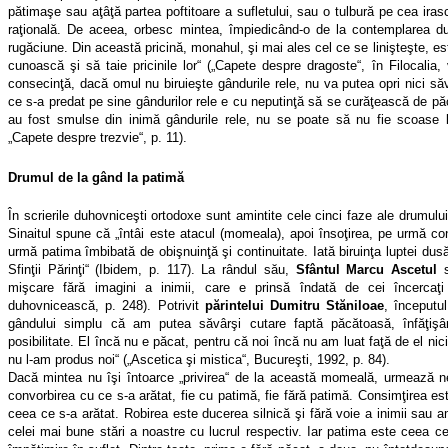
pătimaşe sau aţâţă partea poftitoare a sufletului, sau o tulbură pe cea iras
raţională. De aceea, orbesc mintea, împiedicând-o de la contemplarea du
rugăciune. Din această pricină, monahul, şi mai ales cel ce se linişteşte, es
cunoască şi să taie pricinile lor“ („Capete despre dragoste“, în Filocalia, 
consecinţă, dacă omul nu biruieşte gândurile rele, nu va putea opri nici săv
ce s-a predat pe sine gândurilor rele e cu neputinţă să se curăţească de pă
au fost smulse din inimă gândurile rele, nu se poate să nu fie scoase la 
„Capete despre trezvie“, p. 11).
Drumul de la gând la patimă
În scrierile duhovniceşti ortodoxe sunt amintite cele cinci faze ale drumului
Sinaitul spune că „întâi este atacul (momeala), apoi însoţirea, pe urmă con
urmă patima îmbibată de obişnuinţă şi continuitate. Iată biruinţa luptei dus
Sfinţii Părinţi“ (Ibidem, p. 117). La rândul său,
Sfântul Marcu Ascetul
s
mişcare fără imagini a inimii, care e prinsă îndată de cei încercaţi
duhovnicească, p. 248). Potrivit
părintelui Dumitru Stăniloae
, începutu
gândului simplu că am putea săvârşi cutare faptă păcătoasă, înfăţişâ
posibilitate. El încă nu e păcat, pentru că noi încă nu am luat faţă de el nici
nu l-am produs noi“ („Ascetica şi mistica“, Bucureşti, 1992, p. 84).
Dacă mintea nu îşi întoarce „privirea“ de la această momeală, urmează neg
convorbirea cu ce s-a arătat, fie cu patimă, fie fără patimă. Consimţirea es
ceea ce s-a arătat. Robirea este ducerea silnică şi fără voie a inimii sau 
celei mai bune stări a noastre cu lucrul respectiv. Iar patima este ceea c