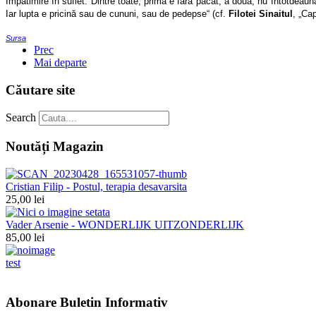
împătimire în suflet. Dintre toate, prima e fără păcat, a doua, nu întotdeauna
Iar lupta e pricină sau de cununi, sau de pedepse“ (cf.
Filotei Sinaitul
, „Ca
Sursa
Prec
Mai departe
Căutare site
Search
Noutăți Magazin
Cristian Filip - Postul, terapia desavarsita
25,00 lei
Vader Arsenie - WONDERLIJK UITZONDERLIJK
85,00 lei
test
Abonare Buletin Informativ