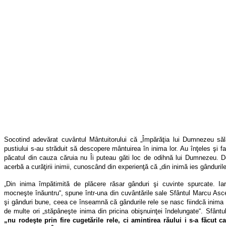
Socotind adevărat cuvântul Mântuitorului că „Împărăţia lui Dumnezeu sălăş
pustiului s-au străduit să descopere mântuirea în inima lor. Au înţeles şi f
păcatul din cauza căruia nu Îi puteau găti loc de odihnă lui Dumnezeu. De
acerbă a curăţirii inimii, cunoscând din experienţă că „din inimă ies gândurile 
„Din inima împătimită de plăcere răsar gânduri şi cuvinte spurcate. I
mocneşte înăuntru“, spune într-una din cuvântările sale Sfântul Marcu Asce
şi gânduri bune, ceea ce înseamnă că gândurile rele se nasc fiindcă inima a
de multe ori „stăpâneşte inima din pricina obişnuinţei îndelungate“. Sfântu
„nu rodeşte prin fire cugetările rele, ci amintirea răului i s-a făcut 