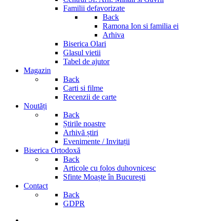
Familii defavorizate
Back
Ramona Ion si familia ei
Arhiva
Biserica Olari
Glasul vietii
Tabel de ajutor
Magazin
Back
Carti si filme
Recenzii de carte
Noutăți
Back
Știrile noastre
Arhivă știri
Evenimente / Invitații
Biserica Ortodoxă
Back
Articole cu folos duhovnicesc
Sfinte Moaște în București
Contact
Back
GDPR