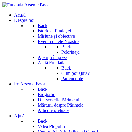
Acasă
Despre noi
Back
Istoric al fundaţiei
Misiune şi obiective
Evenimentele Noastre
Back
Pelerinaje
Apariţii în presă
Ajută Fundația
Back
Cum pot ajuta?
Parteneriate
Pr. Arsenie Boca
Back
Biografie
Din scrierile Părintelui
Mărturii despre Părintele
Articole preluate
Ajută
Back
Valea Plopului
Centrul Sf. Arh. Mihail si Gavril