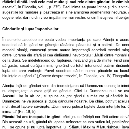
rătăcirii dintâi. Însă cele mai multe şi mai rele dintre gânduri le zămisl
ascetic“, în Filocalia, vol. I, p. 375). Deci inima se poate întina şi din ispiti
sugestiile lor murdare şi păstrează în sine amintirea ademenirilor necurate. A
cugete rele, dar nu din vreo împătimire mai veche, ci din însuşirea influenţei
Gândurile şi lupta împotriva lor
În scrierile ascetice se poate vedea importanţa pe care Părinţii o acordă
socotind că în gând se găseşte rădăcina păcatului şi a patimii. De aceea,
monahii sinaiţi, cunoscuţi pentru marea importanţă acordată trezviei minţii
dintre lucrarea din afară şi cea dinlăuntrul nevoitorului: „Mulţi dintre monah
de la draci. Se îndeletnicesc cu făptuirea, neavând grijă de minte. Fiind simp
să guste, socot curăţia inimii, ignorând cu totul întunericul patimii dinăun
lupta de care vorbeşte Pavel socotesc căderi numai păcatele cu lucrul
biruinţele cu gândul“ („Capete despre trezvie“, în Filocalia, vol. IV, Tipografi
Atenţia faţă de gânduri vine din încredinţarea că Dumnezeu cunoaşte inimile
nu dispreţuieşti a avea grijă de gânduri. Căci lui Dumnezeu nu i se a
Ascetul
. Iar în alt loc, el spune că „tot gândul e măsurat şi cântărit
Dumnezeu ne va judeca şi după gândurile noastre. Ba chiar, potrivit aceluia
mult decât faptele săvârşite: „Dumnezeu judecă faptele după intenţiile lor.
inima ta“ (Ps. 19, 5).
Păcatul îşi are începutul în gând
, căci „nu se înfiripă nor fără adiere de 
Din această cauză, gândul rău apasă neîncetat asupra sufletului, paralizân
nu i se opune şi nu luptă împotriva lui.
Sfântul Maxim Mărturisitorul
înva