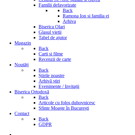
Familii defavorizate
Back
Ramona Ion si familia ei
Arhiva
Biserica Olari
Glasul vietii
Tabel de ajutor
Magazin
Back
Carti si filme
Recenzii de carte
Noutăți
Back
Știrile noastre
Arhivă știri
Evenimente / Invitații
Biserica Ortodoxă
Back
Articole cu folos duhovnicesc
Sfinte Moaște în București
Contact
Back
GDPR