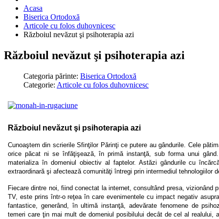
Acasa
Biserica Ortodoxă
Articole cu folos duhovnicesc
Războiul nevăzut şi psihoterapia azi
Războiul nevăzut şi psihoterapia azi
Categoria părinte:
Biserica Ortodoxă
Categorie:
Articole cu folos duhovnicesc
Războiul nevăzut şi psihoterapia azi
Cunoaştem din scrierile Sfinţilor Părinţi ce putere au gândurile. Cele pătim
orice păcat ni se înfăţişează, în primă instanţă, sub forma unui gând.
materializa în domeniul obiectiv al faptelor. Astăzi gândurile cu încărc
extraordinară şi afectează comunităţi întregi prin intermediul tehnologiilor d
Fiecare dintre noi, fiind conectat la internet, consultând presa, vizionând 
TV, este prins într-o reţea în care evenimentele cu impact negativ asupr
fantastice, generând, în ultimă instanţă, adevărate fenomene de psiho
temeri care ţin mai mult de domeniul posibilului decât de cel al realului, a