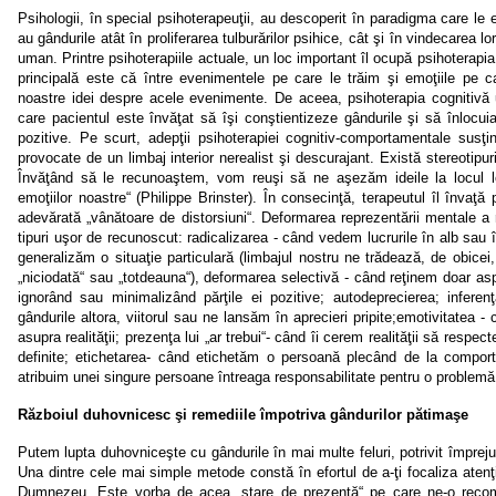
Psihologii, în special psihoterapeuţii, au descoperit în paradigma care le
au gândurile atât în proliferarea tulburărilor psihice, cât şi în vindecarea lo
uman. Printre psihoterapiile actuale, un loc important îl ocupă psihoterap
principală este că între evenimentele pe care le trăim şi emoţiile pe ca
noastre idei despre acele evenimente. De aceea, psihoterapia cognitivă
care pacientul este învăţat să îşi conştientizeze gândurile şi să înlocu
pozitive. Pe scurt, adepţii psihoterapiei cognitiv-comportamentale susţin
provocate de un limbaj interior nerealist şi descurajant. Există stereotipur
Învăţând să le recunoaştem, vom reuşi să ne aşezăm ideile la locul lor
emoţiilor noastre“ (Philippe Brinster). În consecinţă, terapeutul îl înva
adevărată „vânătoare de distorsiuni“. Deformarea reprezentării mentale a r
tipuri uşor de recunoscut:
radicalizarea
- când vedem lucrurile în alb sau 
generalizăm o situaţie particulară (limbajul nostru ne trădează, de obicei, 
„niciodată“ sau „totdeauna“),
deformarea selectivă
- când reţinem doar asp
ignorând sau minimalizând părţile ei pozitive;
autodeprecierea; inferen
gândurile altora, viitorul sau ne lansăm în aprecieri pripite;
emotivitatea
- c
asupra realităţii;
prezenţa lui „ar trebui“
- când îi cerem realităţii să respect
definite;
etichetarea
- când etichetăm o persoană plecând de la compor
atribuim unei singure persoane întreaga responsabilitate pentru o problemă
Războiul duhovnicesc şi remediile împotriva gândurilor pătimaşe
Putem lupta duhovniceşte cu gândurile în mai multe feluri, potrivit împrejurări
Una dintre cele mai simple metode constă în efortul de a-ţi focaliza atenţ
Dumnezeu. Este vorba de acea „stare de prezenţă“ pe care ne-o recom