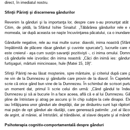
direct, în imediatul nostru.
Sfinţii Părinţi şi discernerea gândurilor
Revenim la gânduri şi la importanţa lor, despre care s-au pronunţat atât tr
Citim, de pildă, la Sfântul Isihie Sinaitul: „Tăbărârea gândurilor rele 
momeala, iar după aceasta se naşte încuviinţarea păcatului, ca o inundare 
Gândurile negative, rele au mai multe surse: diavolii, inima noastră (Sfân
împătimită de plăcere răsar gânduri şi cuvinte spurcate“), lucrurile care 
este creierul - aşa cum susţin savanţii pozitivişti -, ci inima omului. Domn
că gândurile rele izvorăsc din inima noastră: „Căci din inimă ies: gânduri 
furtişaguri, mărturii mincinoase, hule (Matei 15, 19)“.
Sfinţii Părinţi ne-au lăsat moştenire, spre mântuire, şi criteriul după care
ne vin de la Dumnezeu şi gândurile care provin de la diavol. În Capetele
scrie că orice gând bun vine de la Dumnezeu. În schimbul de scrisori purtat 
un moment dat, primul îi scrie celui din urmă: „Când gândul te înd
Dumnezeu şi să ai bucurie în a face aceea, află că e al lui Dumnezeu. Gând
pline de întristare şi atrag pe ascuns şi în chip subţire la cele dinapoi. E
iau înfăţişarea unor gânduri ale dreptăţii, dar pe dinăuntru sunt lupi răpitor
mai puţin de opt gânduri ale răutăţii, care generează patimile: „cel al lăcomi
de argint, al mâniei, al întristării, al trândăviei, al slavei deşarte şi al mândri
Psihoterapia cognitiv-comportamentală despre gânduri