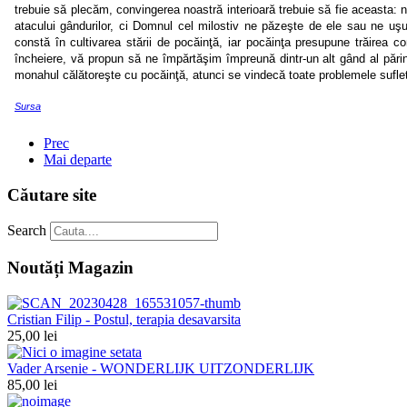
trebuie să plecăm, convingerea noastră interioară trebuie să fie aceasta: nu
atacului gândurilor, ci Domnul cel milostiv ne păzeşte de ele sau ne uş
constă în cultivarea stării de pocăinţă, iar pocăinţa presupune trăirea c
încheiere, vă propun să ne împărtăşim împreună dintr-un alt gând al părin
monahul călătoreşte cu pocăinţă, atunci se vindecă toate problemele suflete
Sursa
Prec
Mai departe
Căutare site
Search
Noutăți Magazin
Cristian Filip - Postul, terapia desavarsita
25,00 lei
Vader Arsenie - WONDERLIJK UITZONDERLIJK
85,00 lei