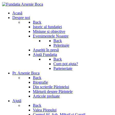
Acasă
Despre noi
Back
Istoric al fundaţiei
Misiune şi obiective
Evenimentele Noastre
Back
Pelerinaje
Apariţii în presă
Ajută Fundația
Back
Cum pot ajuta?
Parteneriate
Pr. Arsenie Boca
Back
Biografie
Din scrierile Părintelui
Mărturii despre Părintele
Articole preluate
Ajută
Back
Valea Plopului
Centrul Sf. Arh. Mihail si Gavril