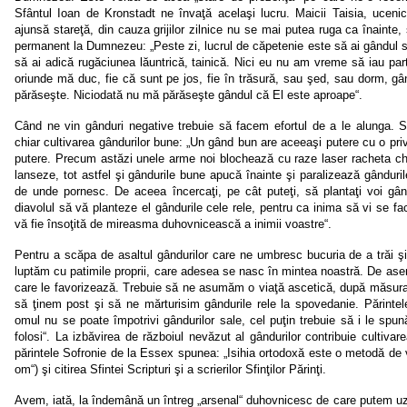
Sfântul Ioan de Kronstadt ne învaţă acelaşi lucru. Maicii Taisia, ucen
ajunsă stareţă, din cauza grijilor zilnice nu se mai putea ruga ca înainte, 
permanent la Dumnezeu: „Peste zi, lucrul de căpetenie este să ai gândul 
să ai adică rugăciunea lăuntrică, tainică. Nici eu nu am vreme să iau part
oriunde mă duc, fie că sunt pe jos, fie în trăsură, sau şed, sau dorm, 
părăseşte. Niciodată nu mă părăseşte gândul că El este aproape“.
Când ne vin gânduri negative trebuie să facem efortul de a le alunga. S
chiar cultivarea gândurilor bune: „Un gând bun are aceeaşi putere cu o pr
putere. Precum astăzi unele arme noi blochează cu raze laser racheta chi
lanseze, tot astfel şi gândurile bune apucă înainte şi paralizează gândurile
de unde pornesc. De aceea încercaţi, pe cât puteţi, să plantaţi voi gâ
diavolul să vă planteze el gândurile cele rele, pentru ca inima să vi se fa
vă fie însoţită de mireasma duhovnicească a inimii voastre“.
Pentru a scăpa de asaltul gândurilor care ne umbresc bucuria de a trăi ş
luptăm cu patimile proprii, care adesea se nasc în mintea noastră. De as
care le favorizează. Trebuie să ne asumăm o viaţă ascetică, după măsura 
să ţinem post şi să ne mărturisim gândurile rele la spovedanie. Părint
omul nu se poate împotrivi gândurilor sale, cel puţin trebuie să i le spu
folosi“. La izbăvirea de războiul nevăzut al gândurilor contribuie cultivare
părintele Sofronie de la Essex spunea: „Isihia ortodoxă este o metodă de 
om“) şi citirea Sfintei Scripturi şi a scrierilor Sfinţilor Părinţi.
Avem, iată, la îndemână un întreg „arsenal“ duhovnicesc de care putem uz