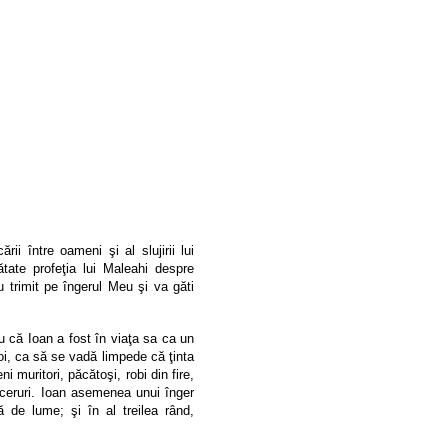
i între oameni şi al slujirii lui
tate profeţia lui Maleahi despre
 trimit pe îngerul Meu şi va găti
 că Ioan a fost în viaţa sa ca un
poi, ca să se vadă limpede că
ţinta
ni muritori, păcătoşi, robi din fire,
 ceruri. Ioan asemenea unui înger
aţă de lume
; şi în al treilea rând,