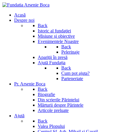
Acasă
Despre noi
Back
Istoric al fundaţiei
Misiune şi obiective
Evenimentele Noastre
Back
Pelerinaje
Apariţii în presă
Ajută Fundația
Back
Cum pot ajuta?
Parteneriate
Pr. Arsenie Boca
Back
Biografie
Din scrierile Părintelui
Mărturii despre Părintele
Articole preluate
Ajută
Back
Valea Plopului
Centrul Sf. Arh. Mihail si Gavril