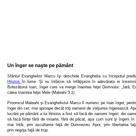
Un înger se naşte pe pământ
Sfântul Evanghelist Marcu îşi deschide Evanghelia cu începutul predicări
Hristos
în lume. Şi nu întârzie să înfăţişeze în adevărata ei însemnă
Botezătorul Ioan, înger care va merge înaintea feţei Domnului: „Iată, Eu
calea înaintea feţei Mele (Maleahi 3,1).
Proorocul Maleahi şi Evanghelistul Marcu îl numesc pe Ioan înger, pentru
înger din cer, mai aproape decât toţi oamenii de vieţuirea îngerească. A
lucrării pe pământ a lui Hristos a fost să facă din oameni îngeri
, din oame
să facă fiinţe fără de moarte, fără de păcat, aşa cum sunt şi îngerii în
mai întâi,
prin ascultarea faţă de Dumnezeu
. Apoi, prin
libertatea f
prin
negrija faţă de trup
.