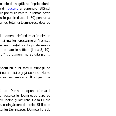
inele de negrăit ale înţelepciunii,
e din
bucurie
şi supunere. Sfântul
din părinţi în vârstă, a rămas orfan
 în pustie (Luca 1, 80) pentru ca
uit cu totul lui Dumnezeu, doar de
 de oameni
. Nefiind legat în nici un
ai-marilor Ierusalimului, înaintea
e v-a învăţat să fugiţi de mânia
le pe care le-a făcut (Luca 3, 19).
e între oameni, nu se uita nici la
.
Îngerii nu sunt făpturi trupeşti ca
ii nu au nici o grijă de sine. Nu se
 se vor îmbrăca. Îl slujesc pe
ă tare
. Dar nu se spune că n-ar fi
 ci puterea lui Dumnezeu care se
tru haine şi locuinţă. Casa lui era
u o cingătoare de piele. Şi Ilie se
inţei lui Dumnezeu. Dormea fie sub
.