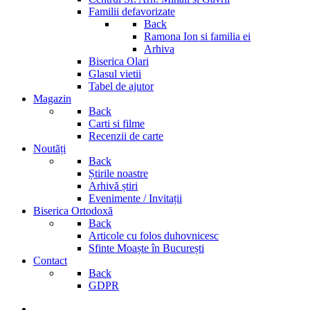
Familii defavorizate
Back
Ramona Ion si familia ei
Arhiva
Biserica Olari
Glasul vietii
Tabel de ajutor
Magazin
Back
Carti si filme
Recenzii de carte
Noutăți
Back
Știrile noastre
Arhivă știri
Evenimente / Invitații
Biserica Ortodoxă
Back
Articole cu folos duhovnicesc
Sfinte Moaște în București
Contact
Back
GDPR