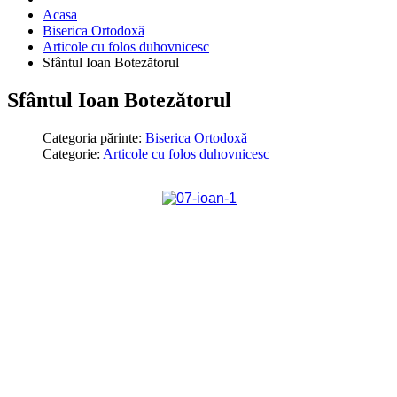
Acasa
Biserica Ortodoxă
Articole cu folos duhovnicesc
Sfântul Ioan Botezătorul
Sfântul Ioan Botezătorul
Categoria părinte:
Biserica Ortodoxă
Categorie:
Articole cu folos duhovnicesc