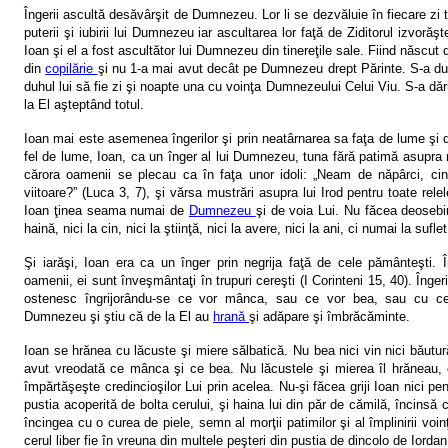
Îngerii ascultă desăvârşit de Dumnezeu. Lor li se dezvăluie în fiecare zi ta
puterii şi iubirii lui Dumnezeu iar ascultarea lor faţă de Ziditorul izvorăşt
Ioan şi el a fost ascultător lui Dumnezeu din tinereţile sale. Fiind născut 
din
copilărie
şi nu 1-a mai avut decât pe Dumnezeu drept Părinte. S-a dus
duhul lui să fie zi şi noapte una cu voinţa Dumnezeului Celui Viu. S-a dăr
la El aşteptând totul.
Ioan mai este asemenea îngerilor şi prin
neatârnarea sa faţa de lume şi
fel de lume, Ioan, ca un înger al lui Dumnezeu, tuna fără patimă asupra m
cărora oamenii se plecau ca în faţa unor idoli: „Neam de năpârci, cin
viitoare?” (Luca 3, 7), şi vărsa mustrări asupra lui Irod pentru toate rele
Ioan ţinea seama numai de
Dumnezeu
şi de voia Lui. Nu făcea deosebir
haină, nici la cin, nici la ştiinţă, nici la avere, nici la ani, ci numai la suflet
Şi iarăşi, Ioan era ca un înger prin
negrija faţă de cele pământeşti
. 
oamenii, ei sunt înveşmântaţi în trupuri cereşti (I Corinteni 15, 40). Înger
ostenesc îngrijorându-se ce vor mânca, sau ce vor bea, sau cu ce
Dumnezeu şi ştiu că de la El au
hrană
şi adăpare şi îmbrăcăminte.
Ioan
se hrănea cu lăcuste şi miere sălbatică. Nu bea nici vin nici băutur
avut vreodată ce mânca şi ce bea. Nu lăcustele şi mierea îl hrăneau,
împărtăşeşte credincioşilor Lui prin acelea. Nu-şi făcea griji Ioan nici pen
pustia acoperită de bolta cerului, şi haina lui din păr de cămilă, încinsă c
încingea cu o curea de piele, semn al morţii patimilor şi al împlinirii vo
cerul liber fie în vreuna din multele peşteri din pustia de dincolo de Iordan