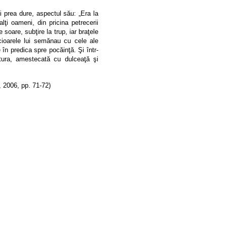
i prea dure, aspectul său: „
Era la
lţi oameni, din pricina petrecerii
de soare, subţire la trup, iar braţele
cioarele lui semănau cu cele ale
 în predica spre pocăinţă. Şi într-
tura, amestecată cu dulceaţă şi
i, 2006, pp. 71-72)