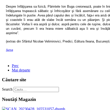
Despre înfăţişarea sa fizică, Părintele Ion Buga creionează, poate în lini
înfăţişarea trupească sălbatic şi înfricoşător şi fără asemănare cu ceila
îndelungate în pustie. Avea pârul capului des
ș
i încâlcit, faţa-i era arsă 
şi coastele îi erau atât de slabe încât semăna cu un păianjen. Şi pi
lăcustelor. Vorba îi era aspră şi dulce; aspră pentru cele de ruşine, dulce
un cuvânt, precum îi era hrana miere sălbatică aşa îi era şi învăţă
asprime
”.
(extras din
Sfântul Nicolae Velimirovici
,
Predici,
Editura Ileana, Bucure
ș
t
Sursa
Prec
Mai departe
Căutare site
Search
Noutăți Magazin