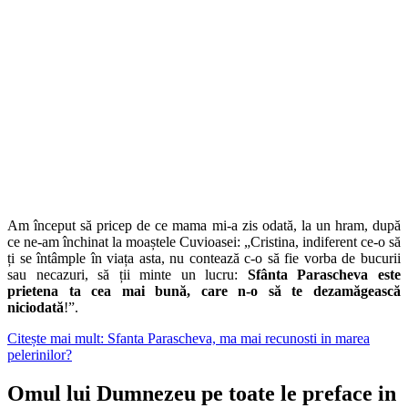
Am început să pricep de ce mama mi-a zis odată, la un hram, după
ce ne-am închinat la moaștele Cuvioasei: „Cristina, indiferent ce-o să
ți se întâmple în viața asta, nu contează c-o să fie vorba de bucurii
sau necazuri, să ții minte un lucru:
Sfânta Parascheva este
prietena ta cea mai bună, care n-o să te dezamăgească
niciodată
!”.
Citește mai mult: Sfanta Parascheva, ma mai recunosti in marea
pelerinilor?
Omul lui Dumnezeu pe toate le preface in