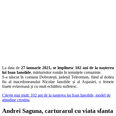
La data de
27 ianuarie 2021, se împlinesc 102 ani de la nașterea
lui Ioan Ianolide
, mărturisitor român în temnițele comuniste.
S-a născut în comuna Dobrotești, județul Teleorman, fiind al doilea
fiu al macedoneanului Nicolae Ianolide și al Aspasiei, o femeie
foarte evlavioasă și cu mult echilibru sufletesc.
Citește mai mult: 102 ani de la nasterea lui Ioan Ianolide, model de
atitudine crestina
Andrei Saguna, carturarul cu viata sfanta