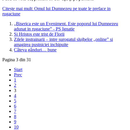
Citește mai mult: Omul lui Dumnezeu pe toate le preface in
rugaciune
„Biserica este un Eveniment. Este poporul lui Dumnezeu
adunat in rugaciune” - PS Ignatie
Si Hristos este trist de Florii
Zilele instrainarii – intre surogatul slujbelor „online” si
amagirea pustniciei inchipuite
Câteva gânduri… bune
Pagina 3 din 31
Start
Prec
1
2
3
4
5
6
7
8
9
10