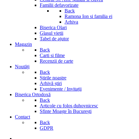
Familii defavorizate
Back
Ramona Ion si familia ei
Arhiva
Biserica Olari
Glasul vietii
Tabel de ajutor
Magazin
Back
Carti si filme
Recenzii de carte
Noutăți
Back
Știrile noastre
Arhivă știri
Evenimente / Invitații
Biserica Ortodoxă
Back
Articole cu folos duhovnicesc
Sfinte Moaște în București
Contact
Back
GDPR