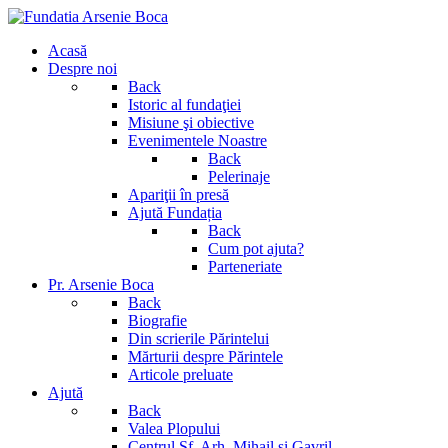
Acasă
Despre noi
Back
Istoric al fundaţiei
Misiune şi obiective
Evenimentele Noastre
Back
Pelerinaje
Apariţii în presă
Ajută Fundația
Back
Cum pot ajuta?
Parteneriate
Pr. Arsenie Boca
Back
Biografie
Din scrierile Părintelui
Mărturii despre Părintele
Articole preluate
Ajută
Back
Valea Plopului
Centrul Sf. Arh. Mihail si Gavril