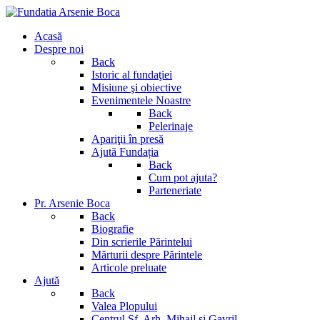
Acasă
Despre noi
Back
Istoric al fundaţiei
Misiune şi obiective
Evenimentele Noastre
Back
Pelerinaje
Apariţii în presă
Ajută Fundația
Back
Cum pot ajuta?
Parteneriate
Pr. Arsenie Boca
Back
Biografie
Din scrierile Părintelui
Mărturii despre Părintele
Articole preluate
Ajută
Back
Valea Plopului
Centrul Sf. Arh. Mihail si Gavril