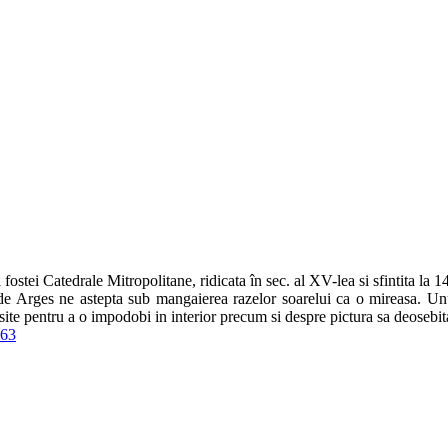
 fostei Catedrale Mitropolitane, ridicata în sec. al XV-lea si sfintita la
e Arges ne astepta sub mangaierea razelor soarelui ca o mireasa. Unul 
site pentru a o impodobi in interior precum si despre pictura sa deosebit