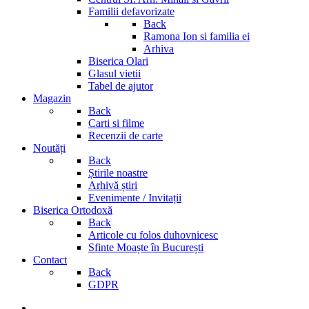
Familii defavorizate
Back
Ramona Ion si familia ei
Arhiva
Biserica Olari
Glasul vietii
Tabel de ajutor
Magazin
Back
Carti si filme
Recenzii de carte
Noutăți
Back
Știrile noastre
Arhivă știri
Evenimente / Invitații
Biserica Ortodoxă
Back
Articole cu folos duhovnicesc
Sfinte Moaște în București
Contact
Back
GDPR