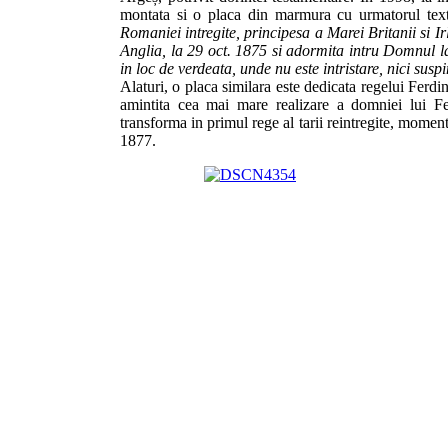
montata si o placa din marmura cu urmatorul tex
Romaniei intregite, principesa a Marei Britanii si Ir
Anglia, la 29 oct. 1875 si adormita intru Domnul la
in loc de verdeata, unde nu este intristare, nici suspin
Alaturi, o placa similara este dedicata regelui Ferdi
amintita cea mai mare realizare a domniei lui Fe
transforma in primul rege al tarii reintregite, mome
1877.