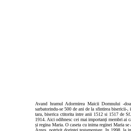
Avand hramul Adormirea Maicii Domnului -doar 
sarbatorindu-se 500 de ani de la sfintirea bisericii-, 
tara, biserica ctitorita intre anii 1512 si 1517 de
1914. Aici odihnesc cei mai importanți membri ai cas
și regina Maria. O caseta cu inima reginei Maria se a
Argeș, potrivit dorintei testamentare. In 1998, la i