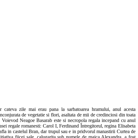
cateva zile mai erau pana la sarbatoarea hramului, anul acesta
inconjurata de vegetatie si flori, asaltata de mii de credinciosi din toata
 Sf. Voievod Neagoe Basarab este si necropola regala incepand cu anul
ei regale romanesti: Carol I, Ferdinand Întregitorul, regina Elisabeta
fla in castelul Bran, dar trupul sau e in pridvorul manastirii Curtea de
nitiativa fiicei sale, calugarita sub numele de maica Alexandra, a fost