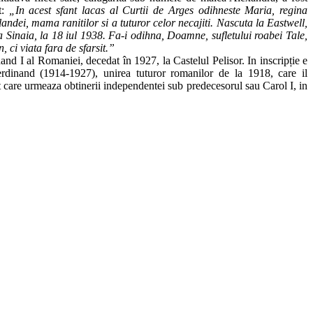
t:
„In acest sfant lacas al Curtii de Arges odihneste Maria, regina
landei, mama ranitilor si a tuturor celor necajiti. Nascuta la Eastwell,
 Sinaia, la 18 iul 1938. Fa-i odihna, Doamne, sufletului roabei Tale,
, ci viata fara de sfarsit.”
nand I al Romaniei, decedat în 1927, la Castelul Pelisor. In inscripție e
rdinand (1914-1927), unirea tuturor romanilor de la 1918, care il
nt care urmeaza obtinerii independentei sub predecesorul sau Carol I, in