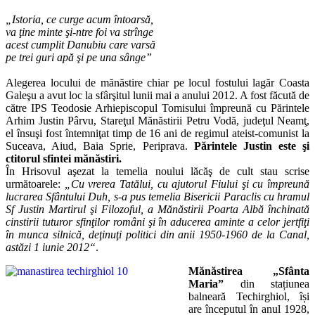
„Istoria, ce curge acum întoarsă,
va ţine minte şi-ntre foi va strînge
acest cumplit Danubiu care varsă
pe trei guri apă şi pe una sânge”
Alegerea locului de mănăstire chiar pe locul fostului lagăr Coasta
Galeşu a avut loc la sfârşitul lunii mai a anului 2012. A fost făcută de
către IPS Teodosie Arhiepiscopul Tomisului împreună cu Părintele
Arhim Justin Pârvu, Stareţul Mănăstirii Petru Vodă, judeţul Neamţ,
el însuşi fost întemniţat timp de 16 ani de regimul ateist-comunist la
Suceava, Aiud, Baia Sprie, Periprava.
Părintele Justin este şi
ctitorul sfintei mănăstiri.
În Hrisovul aşezat la temelia noului lăcăş de cult stau scrise
următoarele:
„Cu vrerea Tatălui, cu ajutorul Fiului şi cu împreună
lucrarea Sfântului Duh, s-a pus temelia Bisericii Paraclis cu hramul
Sf Justin Martirul şi Filozoful, a Mănăstirii Poarta Albă închinată
cinstirii tuturor sfinţilor români şi în aducerea aminte a celor jertfiţi
în munca silnică, deţinuţi politici din anii 1950-1960 de la Canal,
astăzi 1 iunie 2012“
.
Mănăstirea „Sfânta
Maria”
din stațiunea
balneară Techirghiol, își
are începutul în anul 1928,