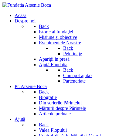
Acasă
Despre noi
Back
Istoric al fundaţiei
Misiune şi obiective
Evenimentele Noastre
Back
Pelerinaje
Apariţii în presă
Ajută Fundația
Back
Cum pot ajuta?
Parteneriate
Pr. Arsenie Boca
Back
Biografie
Din scrierile Părintelui
Mărturii despre Părintele
Articole preluate
Ajută
Back
Valea Plopului
Centrul Sf. Arh. Mihail si Gavril