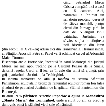
când patriarhul Miron
Cristea cumpără aici o casă
cu 16 camere. Aici,
patriarhul a înființat un
sanatoriu preoțesc, deservit
de câteva monahii, pentru
clerul din întreaga țară. În
data de 15 august 1951
patriarhul Justinian va
săvârși slujba de sfințire a
noii bisericuțe din lemn
(din secolul al XVII-lea) adusă aici din Transilvania. Hramul inițial,
al Sfinților Apostoli Petru și Pavel va fi schimbat cu cel al Adormirii
Maicii Domnului.
Bisericuța are o istorie vie, începută în satul Maiorești din județul
Mureș, iar mai apoi trecând pe la Castelul Pelișor de la Sinaia,
datorită regelui Carol al II-lea, ca în cele din urmă să ajungă, prin
grija patriarhului Justinian, la Techirghiol.
În incinta mănăstirii se află și fântâna cu statuia Sfântului
Pantelimon, sculptată în bronz de renumitul sculptor român Ion Jalea
și adusă de patriarhul Justinian de la spitalul Sfântul Pantelimon din
București.
În anul 1976
părintele Arsenie Papacioc a ajuns la Mănăstirea
„Sfânta Maria” din Techirghiol
, unde a slujit 35 ani ca preot și
duhovnic până la sfârşitul vieţii sale pământești.