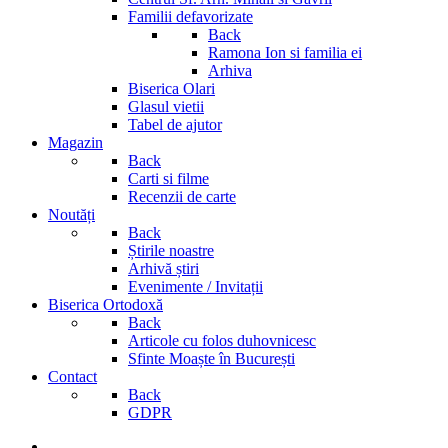
Familii defavorizate
Back
Ramona Ion si familia ei
Arhiva
Biserica Olari
Glasul vietii
Tabel de ajutor
Magazin
Back
Carti si filme
Recenzii de carte
Noutăți
Back
Știrile noastre
Arhivă știri
Evenimente / Invitații
Biserica Ortodoxă
Back
Articole cu folos duhovnicesc
Sfinte Moaște în București
Contact
Back
GDPR