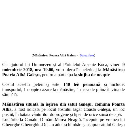
(
Mănăstirea Poarta Albă Galeșu -
Sursa foto
)
Cu ajutorul lui Dumnezeu și al Părintelui Arsenie Boca, vineri
9
noiembrie 2018, ora 19.00,
vom pleca în pelerinaj la
Mănăstirea
Poarta Albă Galeșu,
pentru a participa la
slujba de noapte
.
Costul acestui pelerinaj este
140 lei/ persoană
și include:
transportul, 1 noapte cazare la mănăstire, 1 masa de prânz în ziua de
sâmbătă.
Mănăstirea situată la ieşirea din satul Galeşu, comuna Poarta
Albă
, a fost ridicată pe locul fostului lagăr Coasta Galeşu, un loc
pustiit, în bătaia vânturilor dobrogene şi lipsit de orice sursă de apă.
Lucrările la Canalul Dunăre-Marea Neagră, începute pe vremea lui
Gheorghe Gheorghiu-Dej au adus schimbări şi asupra satului Galeşu