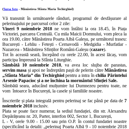
(
Sursa foto
- Mănăstirea Sfânta Maria Techirghiol)
Vă transmit în următoarele rânduri, programul de desfășurare al
pelerinajului pe parcursul celor 2 zile:
Vineri 9 noiembrie 2018
ne vom întâlni la ora 18.45, în Piața
Victoriei, parcarea Centrală. Cu mila Maicii Domnului, vom pleca la
ora 19.00, către Mănăstirea Poarta Albă Galeșu, pe următorul traseu:
București - Lehliu - Fetești - Cernavodă - Medgidia - Murfatlar -
Nazarcea - Mănăstirea Sfinților Români-Galeșu (
cazare
).
Tot în această seară, începând cu orele 22.00, în acest lăcaș, vom
participa împreună la Sfânta Liturghie.
Sâmbătă 10 noiembrie 2018
, va avea loc slujba de parastas,
servim masa
și apoi ne îndreptăm pașii de pelerin către
Mănăstirea
„Sfânta Maria” din Techirghiol
pentru a intra în
chilia Părintelui
Arsenie Papacioc și a ne închina la mormântul Sfinției Sale.
Sâmbătă seara, aducând mulțumire lui Dumnezeu pentru toate, ne
vom întoarce în București, la casele și familiile noastre.
Înscrierile și plata integrală pentru pelerinaj se fac până pe data de
7
noiembrie 2018
inclusiv.
Plata se poate face numerar, la sediul fundației, din str. Alexandru
Depărățeanu nr. 20, Parter, interfon 002, Sector 1, București,
L - V, orele 9.00 - 15.00 sau prin O.P. în contul fundatiei noastre
(specificând la detalii: „pelerinaj Poarta Albă 9 - 10 noiembrie 2018