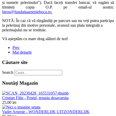
și numele pelerinului”). Dacă faceți transfer bancar, vă rugăm să
trimiteți copia O.P. pe email-ul nostru:
birou@fundatiaarsenieboca.ro
.
NOTĂ: În caz că vă răzgândiți pe parcurs sau nu veți putea participa
la pelerinaj din motive personale, avansul sau plata integrală a
pelerinajului nu se restituie.
Vă așteptăm cu mare drag alături de noi!
Prec
Mai departe
Căutare site
Search
Noutăți Magazin
Cristian Filip - Postul, terapia desavarsita
25,00 lei
Vader Arsenie - WONDERLIJK UITZONDERLIJK