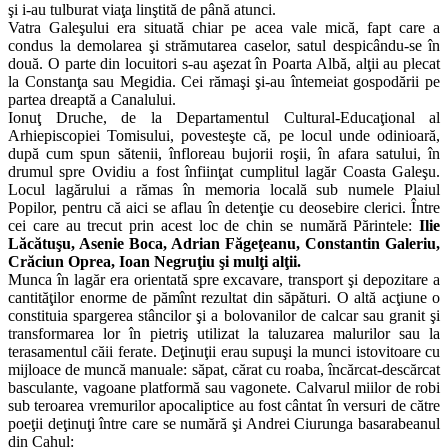
şi i-au tulburat viaţa linştită de până atunci.
Vatra Galeşului era situată chiar pe acea vale mică, fapt care a
condus la demolarea şi strămutarea caselor, satul despicându-se în
două. O parte din locuitori s-au aşezat în Poarta Albă, alţii au plecat
la Constanţa sau Megidia. Cei rămaşi şi-au întemeiat gospodării pe
partea dreaptă a Canalului.
Ionuţ Druche, de la Departamentul Cultural-Educaţional al
Arhiepiscopiei Tomisului, povesteşte că, pe locul unde odinioară,
după cum spun sătenii, înfloreau bujorii roşii, în afara satului, în
drumul spre Ovidiu a fost înfiinţat cumplitul lagăr Coasta Galeşu.
Locul lagărului a rămas în memoria locală sub numele Plaiul
Popilor, pentru că aici se aflau în detenţie cu deosebire clerici. Între
cei care au trecut prin acest loc de chin se numără Părintele:
Ilie
Lăcătuşu, Asenie Boca, Adrian Făgeţeanu, Constantin Galeriu,
Crăciun Oprea, Ioan Negruţiu şi mulţi alţii.
Munca în lagăr era orientată spre excavare, transport şi depozitare a
cantităţilor enorme de pămînt rezultat din săpături. O altă acţiune o
constituia spargerea stâncilor şi a bolovanilor de calcar sau granit şi
transformarea lor în pietriş utilizat la taluzarea malurilor sau la
terasamentul căii ferate. Deţinuţii erau supuşi la munci istovitoare cu
mijloace de muncă manuale: săpat, cărat cu roaba, încărcat-descărcat
basculante, vagoane platformă sau vagonete. Calvarul miilor de robi
sub teroarea vremurilor apocaliptice au fost cântat în versuri de către
poeţii deţinuţi între care se numără şi Andrei Ciurunga basarabeanul
din Cahul: