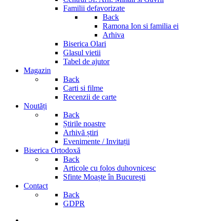
Familii defavorizate
Back
Ramona Ion si familia ei
Arhiva
Biserica Olari
Glasul vietii
Tabel de ajutor
Magazin
Back
Carti si filme
Recenzii de carte
Noutăți
Back
Știrile noastre
Arhivă știri
Evenimente / Invitații
Biserica Ortodoxă
Back
Articole cu folos duhovnicesc
Sfinte Moaște în București
Contact
Back
GDPR