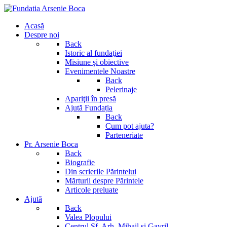
Acasă
Despre noi
Back
Istoric al fundaţiei
Misiune şi obiective
Evenimentele Noastre
Back
Pelerinaje
Apariţii în presă
Ajută Fundația
Back
Cum pot ajuta?
Parteneriate
Pr. Arsenie Boca
Back
Biografie
Din scrierile Părintelui
Mărturii despre Părintele
Articole preluate
Ajută
Back
Valea Plopului
Centrul Sf. Arh. Mihail si Gavril