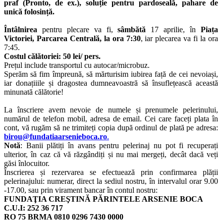
praf (Pronto, de ex.), soluție pentru pardoseală, pahare de
unică folosință.
Întâlnirea
pentru plecare va fi,
sâmbătă
17 aprilie, în
Piața
Victoriei, Parcarea Centrală, la ora 7:30
, iar plecarea va fi la ora
7:45.
Costul călătoriei: 50 lei/ pers.
Prețul include transportul cu autocar/microbuz.
Sperăm să fim împreună, să mărturisim iubirea față de cei nevoiași,
iar donațiiile și dragostea dumneavoastră să însuflețească această
minunată călătorie!
La înscriere avem nevoie de numele și prenumele pelerinului,
numărul de telefon mobil, adresa de email. Cei care faceți plata în
cont, vă rugăm să ne trimiteți copia după ordinul de plată pe adresa:
birou@fundatiaarsenieboca.ro
.
Notă
: Banii plătiți în avans pentru pelerinaj nu pot fi recuperați
ulterior, în caz că vă răzgândiți și nu mai mergeți, decât dacă veți
găsi înlocuitor.
Înscrierea și rezervarea se efectuează prin confirmarea plății
pelerinajului: numerar, direct la sediul nostru, în intervalul orar 9.00
-17.00, sau prin virament bancar în contul nostru:
FUNDAŢIA CREŞTINĂ PĂRINTELE ARSENIE BOCA
C.U.I: 252 36 717
RO 75 BRMA 0810 0296 7430 0000