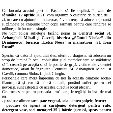
Ca bucuria acestui post al Paștilor să fie deplină, în ziua
de
sâmbătă, 17 aprilie
2021, vom organiza o călătorie de suflet, de 1
zi, în care cu ajutorul dumneavoastră vom reuși să aducem speranță
și zâmbete pe chipurile unor copii sărmani pentru care fericirea se
odihnește în lucrurile simple.
Ne vom folosi sufletește făcând popas la
Centrul social Sf.
Arhangheli Mihail și Gavriil, biserica „Sfântul Nicolae” din
Drăgănescu, biserica „Letca Nouă” și mănăstirea „Sf. Ioan
Rusul”
.
Sperăm că datorită ajutorului dvs. oferit cu dragoste, să aducem un
strop de lumină în ochii copilașilor și ai mamelor care se străduiesc
să îi crească pe aceștia și să le poarte de grijă, victime ale violenței
domestice, aflați în îngrijirea Centrului Sf. Arhangheli Mihail și
Gavriil, comuna Slobozia, jud. Giurgiu.
Persoanele care merg împreună cu noi în această călătorie social-
filantropică și vor să aducă donații, punând suflet pentru cei
nevoiași, sunt așteptate cu acestea direct la locul plecării.
Cele necesare pentru perioada următoare, le regăsiți în lista de mai
jos:
- produse alimentare: pate vegetal, soia pentru șnițele, fructe;
- produse de igienă și curățenie: detergent pentru rufe,
detergent vase, saci menajeri 35 l, hârtie igienică, spray pentru