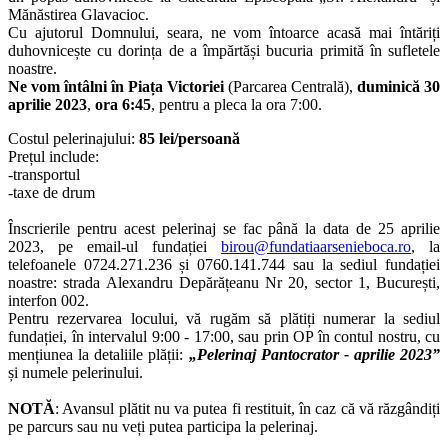
Mănăstirea Glavacioc.
Cu ajutorul Domnului, seara, ne vom întoarce acasă mai întăriți
duhovnicește cu dorința de a împărtăși bucuria primită în sufletele
noastre.
Ne vom întâlni în Piața Victoriei
(Parcarea Centrală),
duminică 30
aprilie 2023
,
ora 6:45
, pentru a pleca la ora 7:00.
Costul pelerinajului:
85 lei/persoană
Prețul include:
-transportul
-taxe de drum
Înscrierile pentru acest pelerinaj se fac până la data de 25 aprilie
2023, pe email-ul fundației
birou@fundatiaarsenieboca.ro
, la
telefoanele 0724.271.236 și 0760.141.744 sau la sediul fundației
noastre: strada Alexandru Depărățeanu Nr 20, sector 1, București,
interfon 002.
Pentru rezervarea locului, vă rugăm să plătiți numerar la sediul
fundației, în intervalul 9:00 - 17:00, sau prin OP în contul nostru, cu
mențiunea la detaliile plății:
„Pelerinaj Pantocrator - aprilie 2023”
și numele pelerinului.
NOTĂ
: Avansul plătit nu va putea fi restituit, în caz că vă răzgândiți
pe parcurs sau nu veți putea participa la pelerinaj.