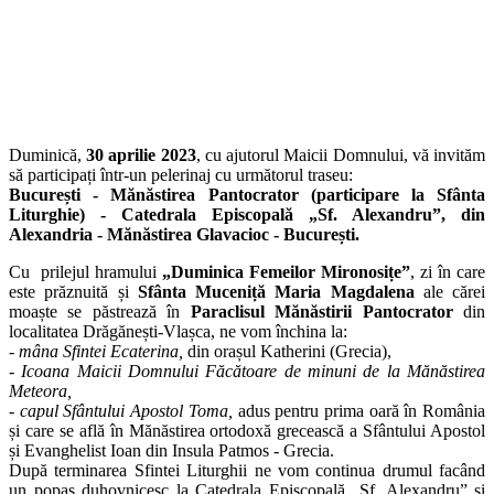
Duminică,
30 aprilie 2023
, cu ajutorul Maicii Domnului, vă invităm
să participați într-un pelerinaj cu următorul traseu:
București - Mănăstirea Pantocrator (participare la Sfânta
Liturghie) - Catedrala Episcopală „Sf. Alexandru”, din
Alexandria - Mănăstirea Glavacioc - București.
Cu prilejul hramului
„Duminica Femeilor Mironosițe”
, zi în care
este prăznuită și
Sfânta Muceniță Maria Magdalena
ale cărei
moaște se păstrează în
Paraclisul Mănăstirii Pantocrator
din
localitatea Drăgănești-Vlașca, ne vom închina la:
- mâna Sfintei Ecaterina,
din orașul Katherini (Grecia),
- Icoana Maicii Domnului Făcătoare de minuni de la Mănăstirea
Meteora,
-
capul Sfântului Apostol Toma,
adus
pentru prima oară în România
și care se află în
Mănăstirea ortodoxă grecească a Sfântului Apostol
și Evanghelist Ioan din Insula Patmos - Grecia.
După terminarea Sfintei Liturghii ne vom continua drumul facând
un popas duhovnicesc la Catedrala Episcopală „Sf. Alexandru” și