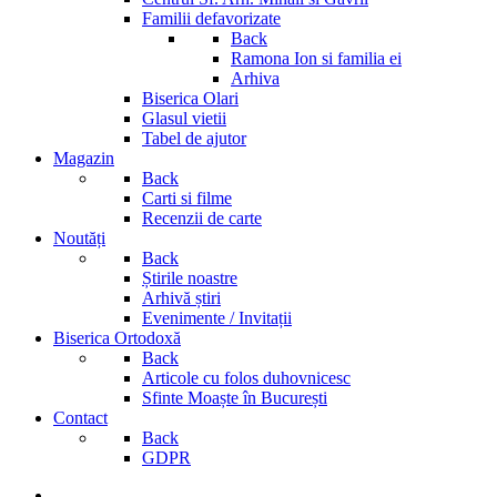
Familii defavorizate
Back
Ramona Ion si familia ei
Arhiva
Biserica Olari
Glasul vietii
Tabel de ajutor
Magazin
Back
Carti si filme
Recenzii de carte
Noutăți
Back
Știrile noastre
Arhivă știri
Evenimente / Invitații
Biserica Ortodoxă
Back
Articole cu folos duhovnicesc
Sfinte Moaște în București
Contact
Back
GDPR