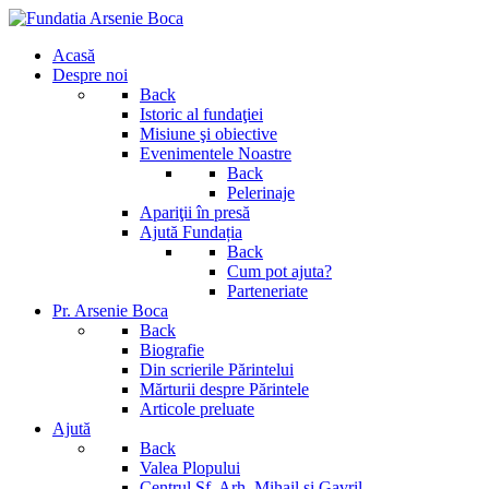
Acasă
Despre noi
Back
Istoric al fundaţiei
Misiune şi obiective
Evenimentele Noastre
Back
Pelerinaje
Apariţii în presă
Ajută Fundația
Back
Cum pot ajuta?
Parteneriate
Pr. Arsenie Boca
Back
Biografie
Din scrierile Părintelui
Mărturii despre Părintele
Articole preluate
Ajută
Back
Valea Plopului
Centrul Sf. Arh. Mihail si Gavril