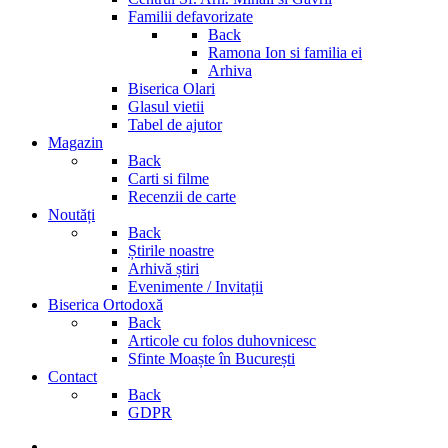
Familii defavorizate
Back
Ramona Ion si familia ei
Arhiva
Biserica Olari
Glasul vietii
Tabel de ajutor
Magazin
Back
Carti si filme
Recenzii de carte
Noutăți
Back
Știrile noastre
Arhivă știri
Evenimente / Invitații
Biserica Ortodoxă
Back
Articole cu folos duhovnicesc
Sfinte Moaște în București
Contact
Back
GDPR