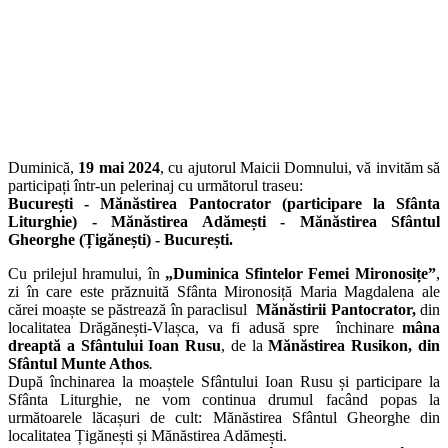
Duminică,
19 mai 2024
, cu ajutorul Maicii Domnului, vă invităm să
participați într-un pelerinaj cu următorul traseu:
București - Mănăstirea Pantocrator (participare la Sfânta
Liturghie) - Mănăstirea Adămești - Mănăstirea Sfântul
Gheorghe (Țigănești) - București.
Cu prilejul hramului, în
„Duminica Sfintelor Femei Mironosițe”
,
zi în care este prăznuită Sfânta Mironosiță Maria Magdalena ale
cărei moaște se păstrează în paraclisul
Mănăstirii Pantocrator,
din
localitatea Drăgănești-Vlașca, va fi adusă spre închinare
mâna
dreaptă a Sfântului Ioan Rusu
, de la
Mănăstirea Rusikon, din
Sfântul Munte Athos
.
După închinarea la moaștele Sfântului Ioan Rusu și participare la
Sfânta Liturghie, ne vom continua drumul facând popas la
următoarele lăcașuri de cult: Mănăstirea Sfântul Gheorghe din
localitatea Țigănești și Mănăstirea Adămești.