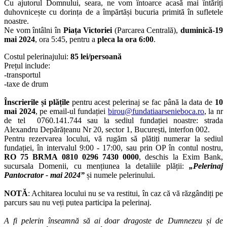
Cu ajutorul Domnului, seara, ne vom întoarce acasă mai întăriți
duhovnicește cu dorința de a împărtăși bucuria primită în sufletele
noastre.
Ne vom întâlni în
Piața Victoriei
(Parcarea Centrală),
duminică-19
mai 2024
, ora 5:45, pentru a
pleca la ora 6:00
.
Costul pelerinajului:
85 lei/persoană
Prețul include:
-transportul
-taxe de drum
Înscrierile și plățile
pentru acest pelerinaj se fac până la data de
10
mai 2024
, pe email-ul fundației
birou@fundatiaarsenieboca.ro
, la nr
de tel 0760.141.744 sau la sediul fundației noastre: strada
Alexandru Depărățeanu Nr 20, sector 1, București, interfon 002.
Pentru rezervarea locului, vă rugăm să plătiți numerar la sediul
fundației, în intervalul 9:00 - 17:00, sau prin OP în contul nostru,
RO 75 BRMA 0810 0296 7430 0000
, deschis la Exim Bank,
sucursala Domenii, cu mențiunea la detaliile plății:
„Pelerinaj
Pantocrator - mai 2024”
și numele pelerinului.
NOTĂ
: Achitarea locului nu se va restitui, în caz că vă răzgândiți pe
parcurs sau nu veți putea participa la pelerinaj.
A fi pelerin înseamnă să ai doar dragoste de Dumnezeu și de