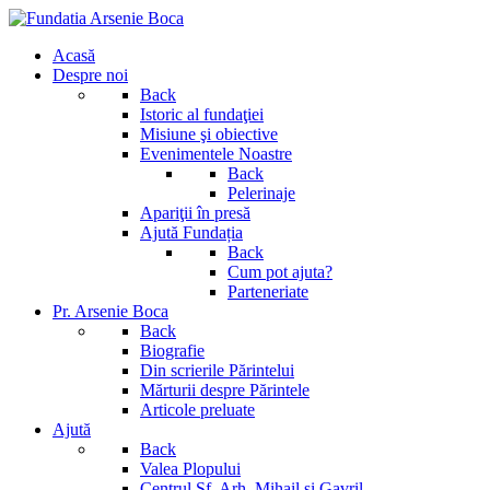
Acasă
Despre noi
Back
Istoric al fundaţiei
Misiune şi obiective
Evenimentele Noastre
Back
Pelerinaje
Apariţii în presă
Ajută Fundația
Back
Cum pot ajuta?
Parteneriate
Pr. Arsenie Boca
Back
Biografie
Din scrierile Părintelui
Mărturii despre Părintele
Articole preluate
Ajută
Back
Valea Plopului
Centrul Sf. Arh. Mihail si Gavril