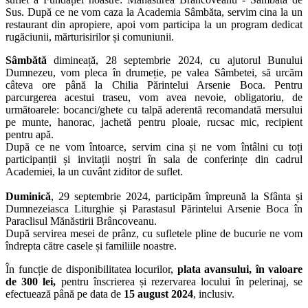
Sus. După ce ne vom caza la Academia Sâmbăta, servim cina la un
restaurant din apropiere, apoi vom participa la un program dedicat
rugăciunii, mărturisirilor și comuniunii.
Sâmbătă
dimineață, 28 septembrie 2024, cu ajutorul Bunului
Dumnezeu, vom pleca în drumeție, pe valea Sâmbetei, să urcăm
câteva ore până la Chilia Părintelui Arsenie Boca. Pentru
parcurgerea acestui traseu, vom avea nevoie, obligatoriu, de
următoarele: bocanci/ghete cu talpă aderentă recomandată mersului
pe munte, hanorac, jachetă pentru ploaie, rucsac mic, recipient
pentru apă.
După ce ne vom întoarce, servim cina și ne vom întâlni cu toți
participanții și invitații noștri în sala de conferințe din cadrul
Academiei, la un cuvânt ziditor de suflet.
Duminică
, 29 septembrie 2024, participăm împreună la Sfânta și
Dumnezeiasca Liturghie și Parastasul Părintelui Arsenie Boca în
Paraclisul Mănăstirii Brâncoveanu.
După servirea mesei de prânz, cu sufletele pline de bucurie ne vom
îndrepta către casele și familiile noastre.
În funcție de disponibilitatea locurilor,
plata avansului, în valoare
de 300 lei,
pentru înscrierea și rezervarea locului în pelerinaj, se
efectuează până pe data de
15 august 2024
, inclusiv.