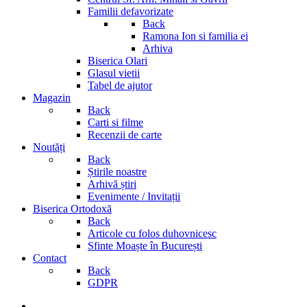
Familii defavorizate
Back
Ramona Ion si familia ei
Arhiva
Biserica Olari
Glasul vietii
Tabel de ajutor
Magazin
Back
Carti si filme
Recenzii de carte
Noutăți
Back
Știrile noastre
Arhivă știri
Evenimente / Invitații
Biserica Ortodoxă
Back
Articole cu folos duhovnicesc
Sfinte Moaște în București
Contact
Back
GDPR