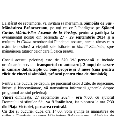
La sfârşit de septembrie, vă invităm să mergem
la Sâmbăta de Sus -
Mănăstirea Brâncoveanu
, pe toţi cei ce îl îndrăgesc pe
Sfântul
Cuvios Mărturisitor Arsenie de la Prislop
, pentru a participa la
evenimentul nostru din perioada
27 - 29 septembrie 2024
și a
mulțumi
la Chilia
ocrotitorului Fundației noastre, care a rămas ca o
mărturie nestinsă a viețuirii sale isihaste în
Munții
Sâmbetei
, spre
mângâierea tuturor celor care îi calcă pragul.
Costul acestui pelerinaj este de
520 lei/ persoană
și include
următoarele servicii:
transportul cu autocarul, 2 nopți de cazare
în camere duble/triple cu baie proprie și 3 mese (cina pentru
zilele de vineri și sâmbătă, prânzul pentru ziua de duminică)
.
Pentru a ne bucura pe deplin, pe parcursul celor 3 zile, de rugăciune,
liniște și binecuvântare, vă transmitem informații generale despre
programul acestui pelerinaj:
Vineri
dimineață, 27 septembrie 2024 -
ora 7:00
, cu ajutorul
Domnului și sfinților Săi, va fi
întâlnirea
, iar plecarea la ora 7:30
din
Piața Victoriei
,
parcarea centrală
.
Cu dor și bucurie, după ora 14.00, vom ajunge la mănăstirea de
suflet a Fundației noastre: Mănăstirea Brâncoveanu - Sâmbăta de