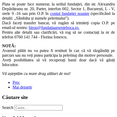
Plata se poate face numerar, la sediul fundației, din str. Alexandru
Depărățeanu nr. 20, Parter, interfon 002, Sector 1, București, L - V,
orele 9 -16 sau prin O.P. în
contul fundației noastre
(specificând la
detalii: „Sâmbăta și numele pelerinului”).
Dacă faceți transfer bancar, vă rugăm să trimiteți copia O.P. pe
email-ul nostru:
birou@fundatiaarsenieboca.ro
.
Pentru alte detalii sau clarificări, vă rog să ne contactați la nr de
telefon 0760 141 744 - Florina Ionescu.
NOTĂ:
Avansul plătit nu va putea fi restituit în caz că vă răzgândiți pe
parcurs sau nu veți putea participa la pelerinaj din motive personale.
Aveți posibilitatea să vă recuperați banii doar dacă vă găsiți
înlocuitor.
Vă așteptăm cu mare drag alături de noi!
Prec
Mai departe
Căutare site
Search