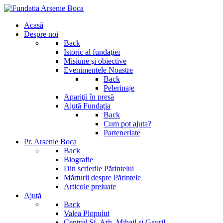
Acasă
Despre noi
Back
Istoric al fundaţiei
Misiune şi obiective
Evenimentele Noastre
Back
Pelerinaje
Apariţii în presă
Ajută Fundația
Back
Cum pot ajuta?
Parteneriate
Pr. Arsenie Boca
Back
Biografie
Din scrierile Părintelui
Mărturii despre Părintele
Articole preluate
Ajută
Back
Valea Plopului
Centrul Sf. Arh. Mihail si Gavril