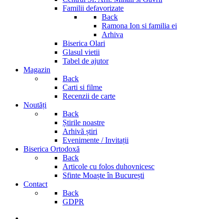
Familii defavorizate
Back
Ramona Ion si familia ei
Arhiva
Biserica Olari
Glasul vietii
Tabel de ajutor
Magazin
Back
Carti si filme
Recenzii de carte
Noutăți
Back
Știrile noastre
Arhivă știri
Evenimente / Invitații
Biserica Ortodoxă
Back
Articole cu folos duhovnicesc
Sfinte Moaște în București
Contact
Back
GDPR