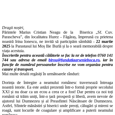
Dragii noștri,
Părintele Marius Cristian Neagu de la Biserica „Sf. Cuv.
Parascheva”, din localitatea Hurez - Făgăraș, împreună cu prietena
noastră Irina Ionescu, ne invită să participăm sâmbătă -
22 martie
2025
la Parastasul lui Moș Ilie Burlă și la o seară memorabilă despre
viața acestuia.
Înscrierile pentru această călătorie se fac la nr de telefon 0760 141
744 sau adresa de email
birou@fundatiaarsenieboca.ro
,
iar în
funcție de numărul persoanelor înscrise ne vom organiza pentru
cazare și transport.
Mai multe detalii regăsiți în următoarele rânduri:
Dorința de întregire a neamului românesc traversează întreaga
noastră istorie. Ea este astăzi prezentă într-o formă proprie secolului
XXI și nu doar ca un ecou a ceea ce a fost! Dar pentru ca noi toți
românii să trăim uniți, într-o țară prosperă și liberă, avem nevoie de
ajutorul lui Dumnezeu și al Preasfintei Născătoare de Dumnezeu.
Astfel, Sfintele mănăstiri și biserici unde preoți, călugări și mireni se
roagă, sunt locurile de coagulare și amplificare a puterii neamului
românesc.