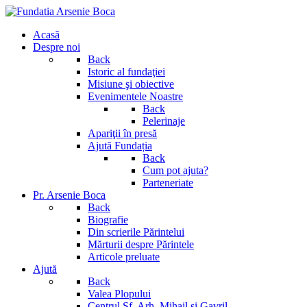
Acasă
Despre noi
Back
Istoric al fundaţiei
Misiune şi obiective
Evenimentele Noastre
Back
Pelerinaje
Apariţii în presă
Ajută Fundația
Back
Cum pot ajuta?
Parteneriate
Pr. Arsenie Boca
Back
Biografie
Din scrierile Părintelui
Mărturii despre Părintele
Articole preluate
Ajută
Back
Valea Plopului
Centrul Sf. Arh. Mihail si Gavril