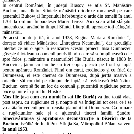
În centrul României, în județul Brașov, se afla Sf. Mănăstire
Bucium, una dintre Sfintele mănăstiri ortodoxe românești pe care
generalul Bukow al Imperiului habsburgic o arde din temelii în anul
1761 la ordinul Împărătesei Maria Tereza. Aici și-au aflat sfârșitul
mucenicesc, arzând în timpul Sfintei Liturghii, aproape toți călugării
mănăstirii.
Pe acest loc de jertfă, în anul 1928, Regina Maria a României își
dorește să ridice Mănăstirea „Întregirea Neamului”, dar greutățile
interbelice nu o ajută în realizarea acestui proiect. Însă Dumnezeu
găsește întotdeauna oamenii potriviți prin care să se împlinească cele
spre folos și mântuire a neamurilor! Ilie Burlă, născut în 1883 în
Bucovina, țăran cu familie cu trei copii, pleacă pe front și luptă
pentru apărarea României. Fiind om curat, credincios și cu frică de
Dumnezeu, el este chemat de Dumnezeu, după jertfa masivă a
ortacilor săi români pe câmpul de luptă, să rezidească Mănăstirea
Bucium, care să fie un loc de comună și puternică rugăciune pentru
pace și unire în jurul lui Hristos.
Moș Ilie (așa cum era numit în sat Ilie Burlă)
va ține toată viața
post aspru, cu rugăciune zi și noapte și va îndeplini tot ceea ce i se
va arăta în vedenii pentru reușita planului lui Dumnezeu. Ca urmare
a rugăciunilor sale și a ajutorului tinerei familii Șandru,
binecuvântarea şi aprobarea de
construcţie a bisericii de la
Bucium
, iscălită de Înalt Prea Sfinţia Sa, Mitropolitul Bălan, va veni
în anul 1953
.