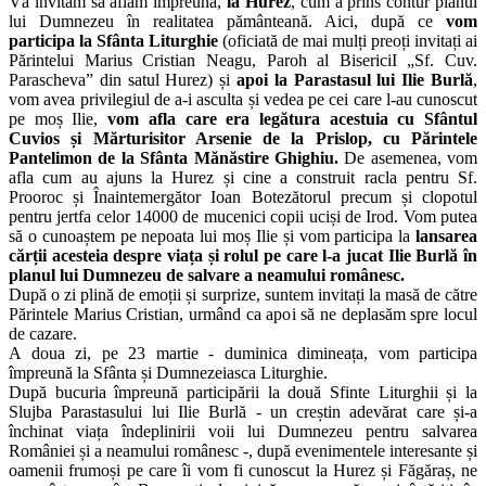
Vă invităm să aflăm împreună,
la Hurez
, cum a prins contur planul
lui Dumnezeu în realitatea pământeană. Aici, după ce
vom
participa la Sfânta Liturghie
(oficiată de mai mulți preoți invitați ai
Părintelui Marius Cristian Neagu, Paroh al BisericiI „Sf. Cuv.
Parascheva” din satul Hurez) și
apoi la Parastasul lui Ilie Burlă
,
vom avea privilegiul de a-i asculta și vedea pe cei care l-au cunoscut
pe moș Ilie,
vom afla care era legătura acestuia cu Sfântul
Cuvios și Mărturisitor Arsenie de la Prislop, cu Părintele
Pantelimon de la Sfânta Mănăstire Ghighiu.
De asemenea, vom
afla cum au ajuns la Hurez și cine a construit racla pentru Sf.
Prooroc și Înaintemergător Ioan Botezătorul precum și clopotul
pentru jertfa celor 14000 de mucenici copii uciși de Irod. Vom putea
să o cunoaștem pe nepoata lui moș Ilie și vom participa la
lansarea
cărții acesteia despre viața și rolul pe care l-a jucat Ilie Burlă în
planul lui Dumnezeu de salvare a neamului românesc.
După o zi plină de emoții și surprize, suntem invitați la masă de către
Părintele Marius Cristian, urmând ca apoi să ne deplasăm spre locul
de cazare.
A doua zi, pe 23 martie - duminica dimineața, vom participa
împreună la Sfânta și Dumnezeiasca Liturghie.
După bucuria împreună participării la două Sfinte Liturghii și la
Slujba Parastasului lui Ilie Burlă - un creștin adevărat care și-a
închinat viața îndeplinirii voii lui Dumnezeu pentru salvarea
României și a neamului românesc -, după evenimentele interesante și
oamenii frumoși pe care îi vom fi cunoscut la Hurez și Făgăraș, ne