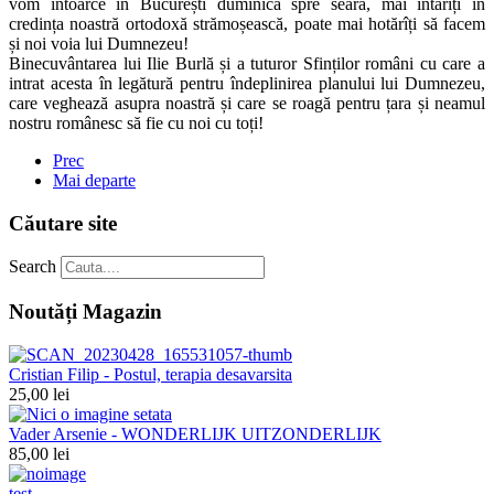
vom întoarce în București duminică spre seară, mai întăriți în
credința noastră ortodoxă strămoșească, poate mai hotărîți să facem
și noi voia lui Dumnezeu!
Binecuvântarea lui Ilie Burlă și a tuturor Sfinților români cu care a
intrat acesta în legătură pentru îndeplinirea planului lui Dumnezeu,
care veghează asupra noastră și care se roagă pentru țara și neamul
nostru românesc să fie cu noi cu toți!
Prec
Mai departe
Căutare site
Search
Noutăți Magazin
Cristian Filip - Postul, terapia desavarsita
25,00 lei
Vader Arsenie - WONDERLIJK UITZONDERLIJK
85,00 lei
test