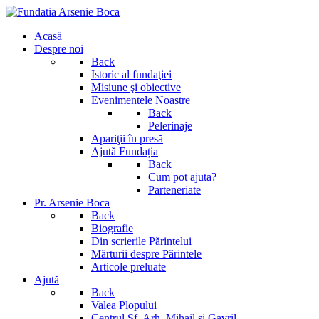
Acasă
Despre noi
Back
Istoric al fundaţiei
Misiune şi obiective
Evenimentele Noastre
Back
Pelerinaje
Apariţii în presă
Ajută Fundația
Back
Cum pot ajuta?
Parteneriate
Pr. Arsenie Boca
Back
Biografie
Din scrierile Părintelui
Mărturii despre Părintele
Articole preluate
Ajută
Back
Valea Plopului
Centrul Sf. Arh. Mihail si Gavril