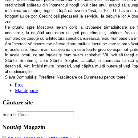
credincioşii apăreau din întunericul nopţii unul câte unul, grăbiţi să aju
întâlnirea cu sfinţii şi îngerii. După câteva ore însă, la 10 – 11, Lavra s-a
fotografiau de zor. Credincioşii plecaseră la serviciu, la treburile lor. A d
zori.
Pe drumul spre Moscova ne-am oprit la izvoarele tămăduitoare ale S
accesibile, la capătul unui drum de ţară prin câmpie şi pădure. Acolo
complex de căsuţe cu arhitectură specifică rusească, erau frumoase ca înt
Am încercat să povestesc câteva dintre multele locuri pe care le-am văzut 
în acele zile. Însă mi-am dat seama că este foarte greu de exprimat şi d
în acele locuri, ce am înţeles şi cum m-am schimbat. Vă invit să faceţi efo
Sfântul Serafim şi spre Sfântul Serghie, ascultaţi-le chemarea tainică ş
deschisă. Veţi întâlni multe încercări, veţi căpăta multă putere şi veţi îin
al credincioşilor.
Slava Domnului şi Presfintei Născătoare de Dumnezeu pentru toate!"
Prec
Mai departe
Căutare site
Search
Noutăți Magazin