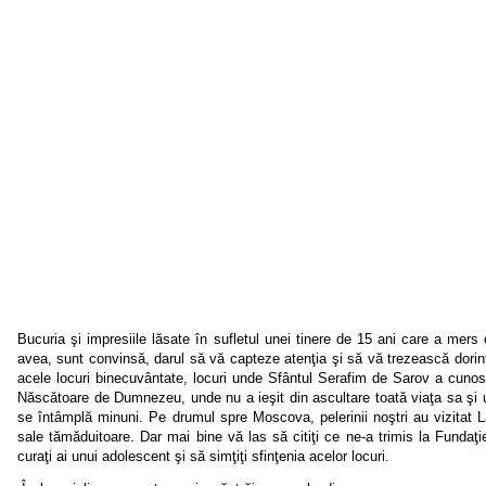
Bucuria şi impresiile lăsate în sufletul unei tinere de 15 ani care a mer
avea, sunt convinsă, darul să vă capteze atenţia şi să vă trezească dori
acele locuri binecuvântate, locuri unde Sfântul Serafim de Sarov a cunosc
Născătoare de Dumnezeu, unde nu a ieşit din ascultare toată viaţa sa şi un
se întâmplă minuni. Pe drumul spre Moscova, pelerinii noştri au vizitat L
sale tămăduitoare. Dar mai bine vă las să citiţi ce ne-a trimis la Fundaţie
curaţi ai unui adolescent şi să simţiţi sfinţenia acelor locuri.