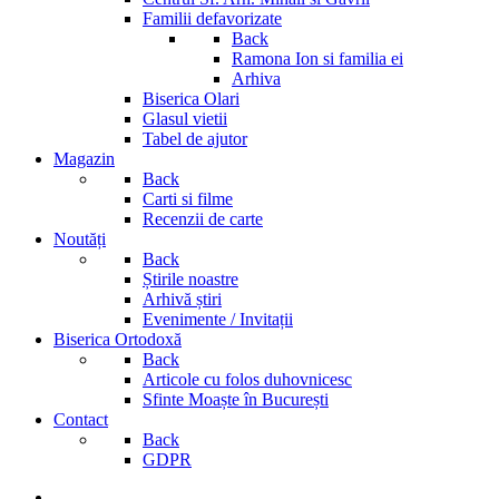
Familii defavorizate
Back
Ramona Ion si familia ei
Arhiva
Biserica Olari
Glasul vietii
Tabel de ajutor
Magazin
Back
Carti si filme
Recenzii de carte
Noutăți
Back
Știrile noastre
Arhivă știri
Evenimente / Invitații
Biserica Ortodoxă
Back
Articole cu folos duhovnicesc
Sfinte Moaște în București
Contact
Back
GDPR