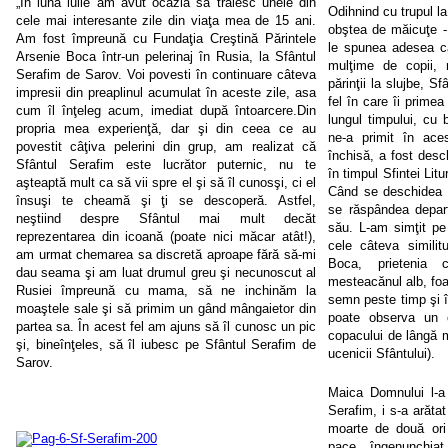
„În luna iulie am avut ocazia să trăiesc unele din
Odihnind cu trupul l
cele mai interesante zile din viaţa mea de 15 ani.
obştea de măicuţe - 
Am fost împreună cu Fundaţia Creştină Părintele
le spunea adesea că
Arsenie Boca într-un pelerinaj în Rusia, la Sfântul
mulţime de copii, 
Serafim de Sarov. Voi povesti în continuare câteva
părinţii la slujbe, S
impresii din preaplinul acumulat în aceste zile, asa
fel în care îi primea
cum îl înţeleg acum, imediat după întoarcere.Din
lungul timpului, cu
propria mea experienţă, dar şi din ceea ce au
ne-a primit în aces
povestit câţiva pelerini din grup, am realizat că
închisă, a fost desc
Sfântul Serafim este lucrător puternic, nu te
în timpul Sfintei Litu
aşteaptă mult ca să vii spre el şi să îl cunosşi, ci el
Când se deschidea 
însuşi te cheamă şi ţi se descoperă. Astfel,
se răspândea departe
neştiind despre Sfântul mai mult decăt
său. L-am simţit pe 
reprezentarea din icoană (poate nici măcar atât!),
cele câteva similitu
am urmat chemarea sa discretă aproape fără să-mi
Boca, prietenia 
dau seama şi am luat drumul greu şi necunoscut al
mesteacănul alb, foar
Rusiei împreună cu mama, să ne inchinăm la
semn peste timp şi î
moaştele sale şi să primim un gând mângaietor din
poate observa un 
partea sa. În acest fel am ajuns să îl cunosc un pic
copacului de lângă m
şi, bineînţeles, să îl iubesc pe Sfântul Serafim de
ucenicii Sfântului).
Sarov.
Maica Domnului l-a 
Serafim, i s-a arătat
moarte de două ori 
pace, îngenunchiat