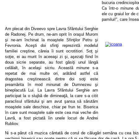
bucuria credincioşilo
Ca într-o minune d
ele cu graiul lor de 
pamilui!", care înse
Am plecat din Diveevo spre Lavra Sfântului Serghie
de Radonej. Pe drum, ne-am oprit în oraşul Murom
şi ne-am închinat la moaştele Sfinţilor Petru şi
Fevronia. Aceşti doi sfinţi reprezintă modelul
familiei creştine, căreia îi sunt ocrotitiori. Soţ şi
soţie, ei au murit în aceeaşi zi şi, aşezaţi fiind în
doua sicrie separate, au fost găsiţi unul lângă
celălalt, în acelaşi sicriu. Această minune s-a
repetat de mai multe ori, arătând astfel că
dragostea creştinească dintre doi soţi este
preamărita în mod minunat de Dumnezeu şi
bineplacută Lui. La Lavra Sfântului Serghie am
participat la o slujbă de dimineaţă, la care s-a citit
paraclisul sfăntului şi am avut şansa să sărutăm
moaştele sale deschise, chiar pe frun te. Biserica
în care sunt moaştele sale este cea mai veche din
Lavră, a fost pictată îin unele locuri de Andrei
Rubliov.
Ni s-a părut că muzica cântată de corul de călugări semăna cu cea bizant
vechimii bisericii sau poate pentru că ni se făcuse dor de casă. La ora 5