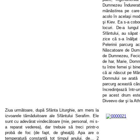
Dumnezeu Îndurerată
mănăstirea pe care 
acolo în acelaşi mod
şi Kiev. Ea s-a cobo
locuri. De-a lungul
Sfântului, au săpat
zice că s-a înălţat 
Pelerinii parcurg a
Născatoare de Dumn
de Dumnezeu, Fecioa
de har, Marie, Domnu
tu între femei şi bin
că ai născut pe Mânt
Domnului se arată c
parcurg această căr
încredinţează într-u
pe acest drum este 
Diveevo dar şi la Ath
Ziua următoare, după Sfânta Liturghie, am mers la
izvoarele tămăduitoare ale Sfântului Serafim. Ele
sunt cu adevărat vindecătoare (mie, personal, mi s-
a reparat vederea), dar trebuie să treci printr-o
probă de foc (de fapt, de gheaţă). Apa are o
temperatură constantă tot timpul anului, de... 2