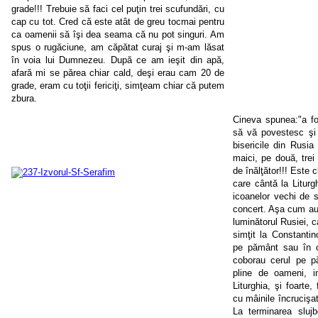
grade!!! Trebuie să faci cel puţin trei scufundări, cu
cap cu tot. Cred că este atât de greu tocmai pentru
ca oamenii să îşi dea seama că nu pot singuri. Am
spus o rugăciune, am căpătat curaj şi m-am lăsat
în voia lui Dumnezeu. După ce am ieşit din apă,
afară mi se părea chiar cald, deşi erau cam 20 de
grade, eram cu toţii fericiţi, simţeam chiar că putem
zbura.
Cineva spunea:"a fo
să vă povestesc şi 
bisericile din Rusi
maici, pe două, trei
de înălţător!!! Este 
care cântă la Liturg
icoanelor vechi de s
concert. Aşa cum au z
luminătorul Rusiei, 
simţit la Constanti
pe pământ sau în cer
coborau cerul pe pă
pline de oameni, i
Liturghia, şi foarte
cu mâinile încrucişat
La terminarea slujb