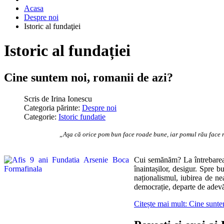
Acasa
Despre noi
Istoric al fundaţiei
Istoric al fundației
Cine suntem noi, romanii de azi?
Scris de
Irina Ionescu
Categoria părinte:
Despre noi
Categorie:
Istoric fundatie
„Aşa că orice pom bun face roade bune, iar pomul rău face r
Cui semănăm? La întrebarea 
înaintașilor, desigur. Spre 
naționalismul, iubirea de ne
democrație, departe de adevăr
Citește mai mult: Cine sunte