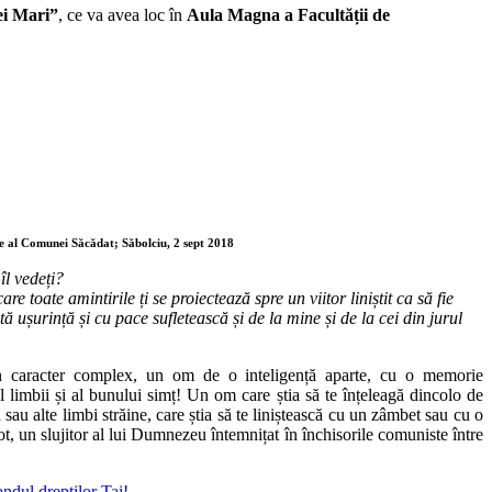
ei Mari”
, ce va avea loc în
Aula Magna a Facultății de
re al Comunei Săcădat; Săbolciu, 2 sept 2018
l vedeți?
 toate amintirile ți se proiectează spre un viitor liniștit ca să fie
ă ușurință și cu pace sufletească și de la mine și de la cei din jurul
n caracter complex, un om de o inteligență aparte, cu o memorie
 limbii și al bunului simț! Un om care știa să te înțeleagă dincolo de
sau alte limbi străine, care știa să te liniștească cu un zâmbet sau cu o
, un slujitor al lui Dumnezeu întemnițat în închisorile comuniste între
ndul dreptilor Tai!