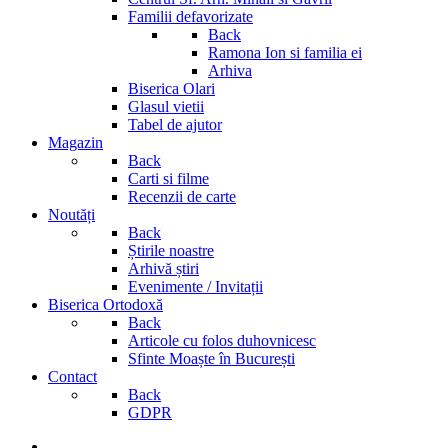
Familii defavorizate
Back
Ramona Ion si familia ei
Arhiva
Biserica Olari
Glasul vietii
Tabel de ajutor
Magazin
Back
Carti si filme
Recenzii de carte
Noutăți
Back
Știrile noastre
Arhivă știri
Evenimente / Invitații
Biserica Ortodoxă
Back
Articole cu folos duhovnicesc
Sfinte Moaște în București
Contact
Back
GDPR