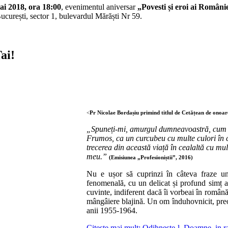
ai 2018, ora 18:00
, evenimentul aniversar
„Povesti și eroi ai Români
ucurești, sector 1, bulevardul Mărăști Nr 59.
ai!
<
Pr Nicolae Bordașiu primind titlul de Cetățean de onoa
„Spuneți-mi, amurgul dumneavoastră, cum î
Frumos, ca un curcubeu cu multe culori în care
trecerea din această viață în cealaltă cu mult
meu.”
(Emisiunea „Profesioniștii”, 2016)
Nu e ușor să cuprinzi în câteva fraze u
fenomenală, cu un delicat și profund simț al
cuvinte, indiferent dacă îi vorbeai în română 
mângâiere blajină. Un om înduhovnicit, preot
anii 1955-1964.
Citește mai mult: Odihneste-l, Doamne, in ra