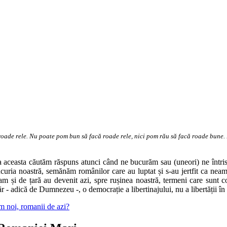
oade rele. Nu poate pom bun să facă roade rele, nici pom rău să facă roade bune. I
aceasta căutăm răspuns atunci când ne bucurăm sau (uneori) ne întristă
bucuria noastră, semănăm românilor care au luptat și s-au jertfit ca ne
am și de țară au devenit azi, spre rușinea noastră, termeni care sunt c
 - adică de Dumnezeu -, o democrație a libertinajului, nu a libertății în
m noi, romanii de azi?