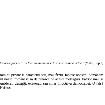
ar orice pom care nu face roadă bună se taie şi se aruncă în foc.”
(Matei, Cap.7)
m cu privire la caracterul sau, mai târziu, faptele noastre. Semănăm
amul nostru românesc să dăinuiască pe aceste meleaguri. Patriotismul și
onsiderați depășiți, exagerați sau chiar împotriva democrației. O falsă
 Hristos.