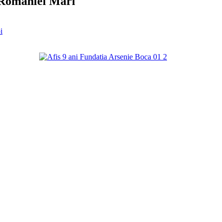
i Romaniei Mari
i