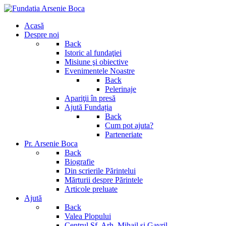
Acasă
Despre noi
Back
Istoric al fundaţiei
Misiune şi obiective
Evenimentele Noastre
Back
Pelerinaje
Apariţii în presă
Ajută Fundația
Back
Cum pot ajuta?
Parteneriate
Pr. Arsenie Boca
Back
Biografie
Din scrierile Părintelui
Mărturii despre Părintele
Articole preluate
Ajută
Back
Valea Plopului
Centrul Sf. Arh. Mihail si Gavril