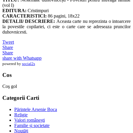
(vol I)
EDITURA:
Cristimpuri
CARACTERISTICI:
86 pagini, 18x22
DETALII/ DESCRIERE:
Aceasta carte nu reprezinta o intoarcere
la povestile copilariei, ci este o carte care se adreseaza pruncilor
duhovnicesti.
Tweet
Share
Share
share with Whatsapp
powered by
social2s
Cos
Coş gol
Categorii Carti
Părintele Arsenie Boca
Religie
Valori românești
Familie și societate
Noutăți