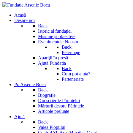
Acasă
Despre noi
Back
Istoric al fundaţiei
Misiune şi obiective
Evenimentele Noastre
Back
Pelerinaje
Apariţii în presă
Ajută Fundația
Back
Cum pot ajuta?
Parteneriate
Pr. Arsenie Boca
Back
Biografie
Din scrierile Părintelui
Mărturii despre Părintele
Articole preluate
Ajută
Back
Valea Plopului
Centrul Sf. Arh. Mihail si Gavril