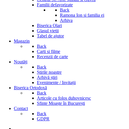
Familii defavorizate
Back
Ramona Ion si familia ei
Arhiva
Biserica Olari
Glasul vietii
Tabel de ajutor
Magazin
Back
Carti si filme
Recenzii de carte
Noutăți
Back
Știrile noastre
Arhivă știri
Evenimente / Invitații
Biserica Ortodoxă
Back
Articole cu folos duhovnicesc
Sfinte Moaște în București
Contact
Back
GDPR