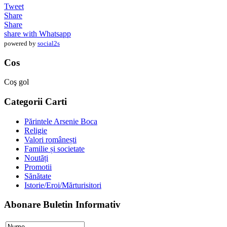
Tweet
Share
Share
share with Whatsapp
powered by
social2s
Cos
Coş gol
Categorii Carti
Părintele Arsenie Boca
Religie
Valori românești
Familie și societate
Noutăți
Promotii
Sănătate
Istorie/Eroi/Mărturisitori
Abonare Buletin Informativ