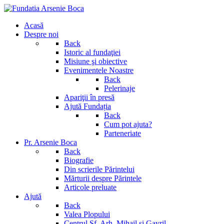
Acasă
Despre noi
Back
Istoric al fundaţiei
Misiune şi obiective
Evenimentele Noastre
Back
Pelerinaje
Apariţii în presă
Ajută Fundația
Back
Cum pot ajuta?
Parteneriate
Pr. Arsenie Boca
Back
Biografie
Din scrierile Părintelui
Mărturii despre Părintele
Articole preluate
Ajută
Back
Valea Plopului
Centrul Sf. Arh. Mihail si Gavril