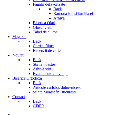
Familii defavorizate
Back
Ramona Ion si familia ei
Arhiva
Biserica Olari
Glasul vietii
Tabel de ajutor
Magazin
Back
Carti si filme
Recenzii de carte
Noutăți
Back
Știrile noastre
Arhivă știri
Evenimente / Invitații
Biserica Ortodoxă
Back
Articole cu folos duhovnicesc
Sfinte Moaște în București
Contact
Back
GDPR