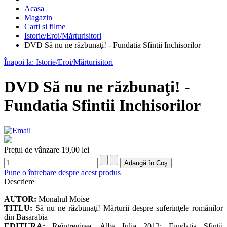
Acasa
Magazin
Carti si filme
Istorie/Eroi/Mărturisitori
DVD Să nu ne răzbunaţi! - Fundatia Sfintii Inchisorilor
Înapoi la: Istorie/Eroi/Mărturisitori
DVD Să nu ne răzbunaţi! -
Fundatia Sfintii Inchisorilor
Prețul de vânzare
19,00 lei
Pune o întrebare despre acest produs
Descriere
AUTOR:
Monahul Moise
TITLU:
Să nu ne răzbunaţi! Mărturii despre suferinţele românilor
din Basarabia
EDITURA:
Reîntregirea, Alba Iulia 2012; Fundația Sfinții