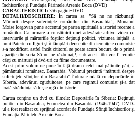
închisorilor și Fundația Părintele Arsenie Boca (DVD)
CARACTERISTICI:
356 pagini+DVD
DETALII/DESCRIERE:
În cartea sa, "Să nu ne răzbunaţi!
Mărturii despre suferinţele românilor din Basarabia", Monahul
Moise Iorgovan pune accentul pe partea spirituală a istoriei recente a
românilor. Ca urmare a constituirii unei adevărate arhive video cu
interviurile şi mărturiile foştilor deţinuţi politici, viziunea iniţială, a
unui Pateric cu figuri şi întâmplări deosebite din temniţele comuniste
s-a modificat, astfel încât cititorul se poate acum bucura de o primă
apariţie din seria Să nu ne răzbunaţi!, sub acest titlu vor fi reunite
cărţi cu mărturii şi dvd-uri cu filme documentare.
Acest prim volum ne pune în faţă drama celei mai pătimite părţi a
pământului românesc, Basarabia. Volumul prezintă ”mărturii despre
suferinţele sfinţilor din Basarabia" îndurate odată cu deportările în
Siberia, adevăruri zguduitoare, pe care regimul comunist şi-a dat
toată străduinţa să le şteargă din istorie.
Cartea conţine un dvd cu filmele: Deportările în Siberia; Deţinuţii
politici din Basarabia; Foametea din Basarabia (1946-1947). DVD-
ul a fost realizat cu sprijinul acordat de Fundația Sfinții închisorilor și
Fundația Părintele Arsenie Boca