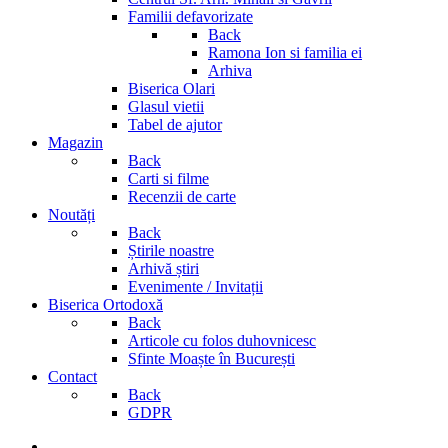
Familii defavorizate
Back
Ramona Ion si familia ei
Arhiva
Biserica Olari
Glasul vietii
Tabel de ajutor
Magazin
Back
Carti si filme
Recenzii de carte
Noutăți
Back
Știrile noastre
Arhivă știri
Evenimente / Invitații
Biserica Ortodoxă
Back
Articole cu folos duhovnicesc
Sfinte Moaște în București
Contact
Back
GDPR