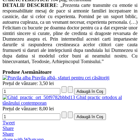
DETALII/ DESCRIERE
:
„Prezenta carte transmite cu emotie si
responsabilitate mesaj de pace si armonie familiei incepatoare in
casnicie, dar si celor cu experienta. Pornind pe un suport biblic,
autoarea cupleaza, ca un vesmant necesar, experienta personala. (…)
Felicitam cu bucurie pe doamna doctor pentru ca a dat expresie unor
simtiri sincere si curate, pline de credinta si dragoste revarsata de
Dumnezeu asupra ei. Prin intermediul acestei carti impartaseste
darurile si raspunderea crestineasca acelor cititori care cauta
frumuseti si daruri ale intelepciunii dupa randuiala lui Dumnezeu si
dupa datina si modelul celor buni ai neamului nostru. Cu
binecuvantari, Teodosie, Arhiepiscopul Tomisului.”
Produse Asemănătoare
Pravila albă- sfaturi pentru cei căsătoriți
Prețul de vânzare:
3,50 lei
Ghid practic ortodox al
tânărului contemporan
Prețul de vânzare:
8,00 lei
Tweet
Share
Share
share with Whatsapp