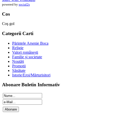
powered by
social2s
Cos
Coş gol
Categorii Carti
Părintele Arsenie Boca
Religie
Valori românești
Familie și societate
Noutăți
Promotii
Sănătate
Istorie/Eroi/Mărturisitori
Abonare Buletin Informativ