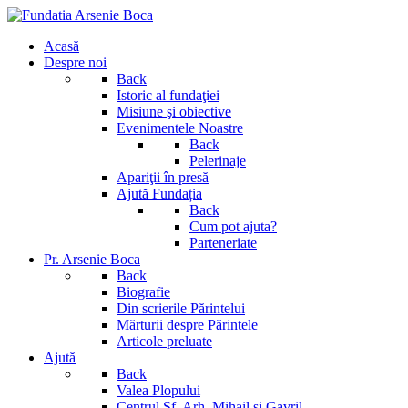
Acasă
Despre noi
Back
Istoric al fundaţiei
Misiune şi obiective
Evenimentele Noastre
Back
Pelerinaje
Apariţii în presă
Ajută Fundația
Back
Cum pot ajuta?
Parteneriate
Pr. Arsenie Boca
Back
Biografie
Din scrierile Părintelui
Mărturii despre Părintele
Articole preluate
Ajută
Back
Valea Plopului
Centrul Sf. Arh. Mihail si Gavril