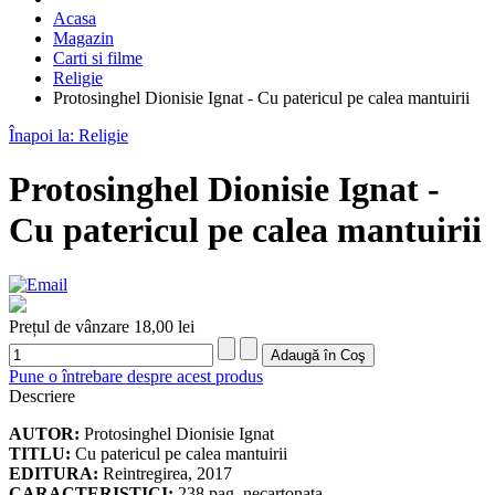
Acasa
Magazin
Carti si filme
Religie
Protosinghel Dionisie Ignat - Cu patericul pe calea mantuirii
Înapoi la: Religie
Protosinghel Dionisie Ignat -
Cu patericul pe calea mantuirii
Prețul de vânzare
18,00 lei
Pune o întrebare despre acest produs
Descriere
AUTOR:
Protosinghel Dionisie Ignat
TITLU:
Cu patericul pe calea mantuirii
EDITURA:
Reintregirea, 2017
CARACTERISTICI:
238 pag, necartonata