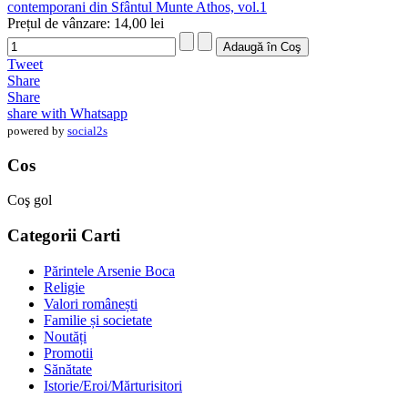
contemporani din Sfântul Munte Athos, vol.1
Prețul de vânzare:
14,00 lei
Tweet
Share
Share
share with Whatsapp
powered by
social2s
Cos
Coş gol
Categorii Carti
Părintele Arsenie Boca
Religie
Valori românești
Familie și societate
Noutăți
Promotii
Sănătate
Istorie/Eroi/Mărturisitori