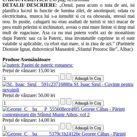
DETALII/ DESCRIERE
:
„Omul, pana acum o suta de ani, isi
planifica lucrul in functie de lumina zilei, de anotimpuri; odata cu
electricitatea, munca lui s-a inmultit si cu ea oboseala, stresul mai
nou. In pustie, calugarii nu erau asaltati de turisti si nici macar de
prea multi pelerini si inchinatori, aveau o mai mare liniste si timp mai
mult de rugaciune. Asa ca nu mai putem vorbi azi de monahism
dupa Pateric sau ca la Pateric, insa invataturile cuprinse in el sunt
valabile si aplicabile, cu efort mai mare, si in ziua de azi.” (Parintele
Dionisie Ignat, duhovnicul Manastirii „Sfantul Prooroc Ilie”, Albac)
Produse Asemănătoare
Pagini de pateric romanesc
Prețul de vânzare:
15,00 lei
Sf. Isaac Sirul - Cuvinte pentru
nevoință
Prețul de vânzare:
50,00 lei
George Căbaş - Părinţi
contemporani din Sfântul Munte Athos, vol 2
Prețul de vânzare:
14,00 lei
George Căbaş - Părinţi