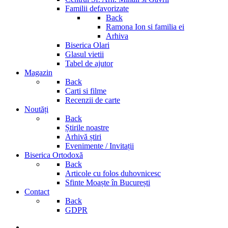
Familii defavorizate
Back
Ramona Ion si familia ei
Arhiva
Biserica Olari
Glasul vietii
Tabel de ajutor
Magazin
Back
Carti si filme
Recenzii de carte
Noutăți
Back
Știrile noastre
Arhivă știri
Evenimente / Invitații
Biserica Ortodoxă
Back
Articole cu folos duhovnicesc
Sfinte Moaște în București
Contact
Back
GDPR