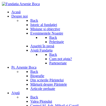
Acasă
Despre noi
Back
Istoric al fundaţiei
Misiune şi obiective
Evenimentele Noastre
Back
Pelerinaje
Apariţii în presă
Ajută Fundația
Back
Cum pot ajuta?
Parteneriate
Pr. Arsenie Boca
Back
Biografie
Din scrierile Părintelui
Mărturii despre Părintele
Articole preluate
Ajută
Back
Valea Plopului
Centrul Sf. Arh. Mihail si Gavril