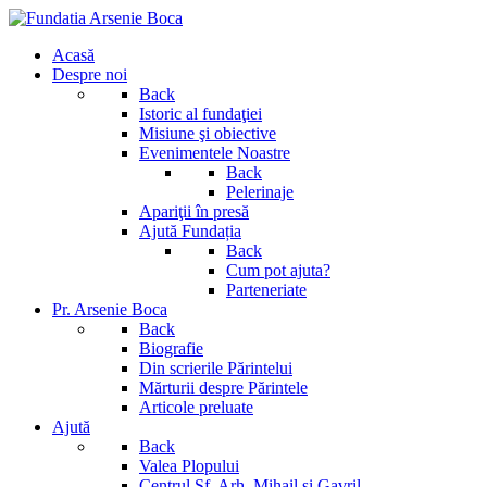
Acasă
Despre noi
Back
Istoric al fundaţiei
Misiune şi obiective
Evenimentele Noastre
Back
Pelerinaje
Apariţii în presă
Ajută Fundația
Back
Cum pot ajuta?
Parteneriate
Pr. Arsenie Boca
Back
Biografie
Din scrierile Părintelui
Mărturii despre Părintele
Articole preluate
Ajută
Back
Valea Plopului
Centrul Sf. Arh. Mihail si Gavril