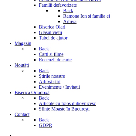
Familii defavorizate
Back
Ramona Ion si familia ei
Arhiva
Biserica Olari
Glasul vietii
Tabel de ajutor
Magazin
Back
Carti si filme
Recenzii de carte
Noutăți
Back
Știrile noastre
Arhivă știri
Evenimente / Invitații
Biserica Ortodoxă
Back
Articole cu folos duhovnicesc
Sfinte Moaște în București
Contact
Back
GDPR