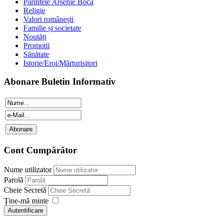
Părintele Arsenie Boca
Religie
Valori românești
Familie și societate
Noutăți
Promotii
Sănătate
Istorie/Eroi/Mărturisitori
Abonare Buletin Informativ
Cont Cumpărător
Nume utilizator
Parolă
Cheie Secretă
Ţine-mă minte
Autentificare