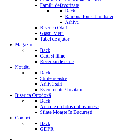
Familii defavorizate
Back
Ramona Ion si familia ei
Arhiva
Biserica Olari
Glasul vietii
Tabel de ajutor
Magazin
Back
Carti si filme
Recenzii de carte
Noutăți
Back
Știrile noastre
Arhivă știri
Evenimente / Invitații
Biserica Ortodoxă
Back
Articole cu folos duhovnicesc
Sfinte Moaște în București
Contact
Back
GDPR