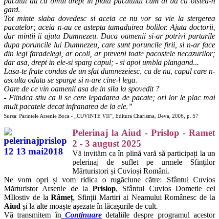
pacatul da cu omul drept in plata pacatului cum ai da cu oistea-n
gard.
Tot minte slaba dovedesc si aceia ce nu vor sa vie la stergerea
pacatelor; aceia n-au ce astepta tamaduirea bolilor. Ajuta doctorii,
dar mintii ii ajuta Dumnezeu. Daca oamenii si-ar potrivi purtarile
dupa poruncile lui Dumnezeu, care sunt poruncile firii, si n-ar face
din legi faradelegi, ar ocoli, ar preveni toate pacostele necazurilor;
dar asa, drept in ele-si sparg capul; - si apoi umbla plangand...
Lasa-te frate condus de un sfat dumnezeiesc, ca de nu, capul care n-
asculta odata se sparge si n-are cine-l lega.
Oare de ce vin oamenii asa de in sila la spovedit ?
- Fiindca stiu ca li se cere lepadarea de pacate; ori lor le plac mai
mult pacatele decat infranarea de la ele.”
Sursa: Parintele Arsenie Boca - „CUVINTE VII”, Editura Charisma, Deva, 2006, p. 57
Pelerinaj la Aiud - Prislop - Ramet
2 - 3 august 2025
Vă invităm ca în plină vară să participați la un
pelerinaj de suflet pe urmele Sfinților
Mărturistori și Cuvioși Români.
Ne vom opri și vom ridica o rugăciune către: Sfântul Cuvios
Mărturistor Arsenie de la
Prislop
, Sfântul Cuvios Dometie cel
MIlostiv de la
Râmeț
, Sfinții Martiri ai Neamului Românesc de la
Aiud
și la alte moaște așezate în lăcașurile de cult.
Vă transmitem în
Continuare
detaliile despre programul acestor