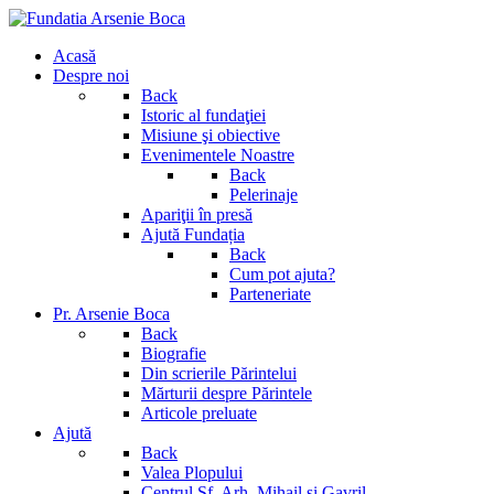
Acasă
Despre noi
Back
Istoric al fundaţiei
Misiune şi obiective
Evenimentele Noastre
Back
Pelerinaje
Apariţii în presă
Ajută Fundația
Back
Cum pot ajuta?
Parteneriate
Pr. Arsenie Boca
Back
Biografie
Din scrierile Părintelui
Mărturii despre Părintele
Articole preluate
Ajută
Back
Valea Plopului
Centrul Sf. Arh. Mihail si Gavril