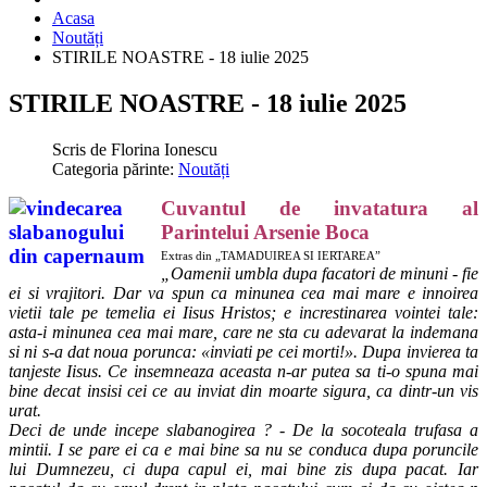
Acasa
Noutăți
STIRILE NOASTRE - 18 iulie 2025
STIRILE NOASTRE - 18 iulie 2025
Scris de
Florina Ionescu
Categoria părinte:
Noutăți
Cuvantul de invatatura al
Parintelui Arsenie Boca
Extras din „TAMADUIREA SI IERTAREA”
„
Oamenii umbla dupa facatori de minuni - fie
ei si vrajitori. Dar va spun ca minunea cea mai mare e innoirea
vietii tale pe temelia ei Iisus Hristos; e increstinarea vointei tale:
asta-i minunea cea mai mare, care ne sta cu adevarat la indemana
si ni s-a dat noua porunca: «inviati pe cei morti!». Dupa invierea ta
tanjeste Iisus. Ce insemneaza aceasta n-ar putea sa ti-o spuna mai
bine decat insisi cei ce au inviat din moarte sigura, ca dintr-un vis
urat.
Deci de unde incepe slabanogirea ? - De la socoteala trufasa a
mintii. I se pare ei ca e mai bine sa nu se conduca dupa poruncile
lui Dumnezeu, ci dupa capul ei, mai bine zis dupa pacat. Iar