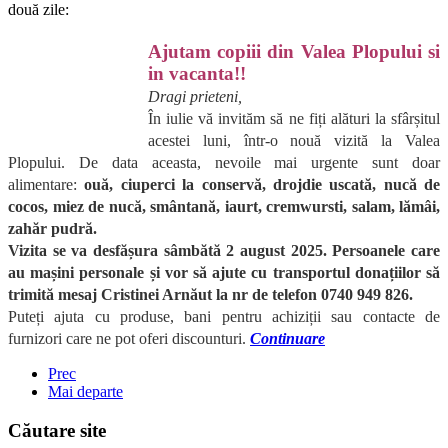
două zile:
Ajutam copiii din Valea Plopului si
in vacanta!!
Dragi prieteni,
În iulie vă invităm să ne fiți alături la sfârșitul
acestei luni, într-o nouă vizită la Valea
Plopului. De data aceasta, nevoile mai urgente sunt doar
alimentare:
ouă, ciuperci la conservă, drojdie uscată, nucă de
cocos, miez de nucă, smântană, iaurt, cremwursti, salam, lămâi,
zahăr pudră.
Vizita se va desfășura sâmbătă 2 august 2025. Persoanele care
au mașini personale și vor să ajute cu transportul donațiilor să
trimită mesaj Cristinei Arnăut la nr de telefon 0740 949 826.
Puteți ajuta cu produse, bani pentru achiziții sau contacte de
furnizori care ne pot oferi discounturi.
Continuare
Prec
Mai departe
Căutare site