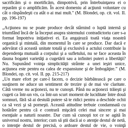
sacrificăm şi o mortificăm, dimpotrivă, prin întrebuinţarea ei o
reparăm şi o amplificăm. În acest domeniu al acţiunii voluntare cu
cât o răspândeşti cu atât o ai mai mult." (M. Blondei, op. cit. vol. II.
pp. 196-197)
„Acţiunea nu se poate produce decât stârnind o luptă internă şi
triumfând încă de la început asupra sistemului contradictoriu care s-a
format împotriva iniţiativei ei. Ea angajează toată viaţa noastră
organică şi mintală, din momentul în care se produce. Dar dacă e
adevărat că această unitate totală şi exclusivă a actului contribuie la
dependenţa mutuală a corpului şi a sufletului, nu se face aceasta în
dauna bogatei varietăţi a cugetării sau a infinitei puteri a libertăţii?
Nu. Supunând voinţa simplicităţii strâmte a unei ieşiri unice,
acţiunea este pentru ea calea de expansiune şi de îmbogăţire.” (M.
Blondei, op. cit. vol. II. pp. 215-217)
„Un mare efort pe care-l facem, o decizie bărbătească pe care o
susţinem ne aduce un sentiment de trezire şi de mai vie claritate.
Câtă vreme nu acţionezi, nu te cunoşti. Până nu acţionezi trăieşti şi
cugeti ca într-un vis, ca într-un scurt moment de luciditate între două
somnuri, fără să ai destulă putere să te ridici pentru a deschide ochii
ca să vezi şi să porneşti. Această atitudine trebuie condamnată cu
hotărâre pentru că e contrară mişcării celei mai sincere şi mai
esenţiale a naturii noastre. Dar cum să cunoşti tot ce se agită în
universul nostru, interior; cum să ştii dacă ai o atenţie destul de netă,
o intenţie destul de precisă, o ardoare destul de vie, o voinţă