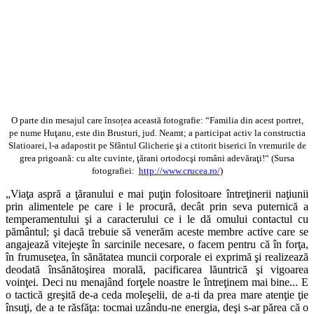
O parte din mesajul care însoțea această fotografie: “Familia din acest portret,
pe nume Huţanu, este din Brusturi, jud. Neamt; a participat activ la constructia
Slatioarei, l-a adapostit pe Sfântul Glicherie şi a ctitorit biserici în vremurile de
grea prigoană: cu alte cuvinte, ţărani ortodocşi români adevăraţi!“ (Sursa
fotografiei:
http://www.crucea.ro/
)
„Viaţa aspră a ţăranului e mai puţin folositoare întreţinerii naţiunii
prin alimentele pe care i le procură, decât prin seva puternică a
temperamentului şi a caracterului ce i le dă omului contactul cu
pământul; şi dacă trebuie să venerăm aceste membre active care se
angajează vitejeşte în sarcinile necesare, o facem pentru că în forţa,
în frumuseţea, în sănătatea muncii corporale ei exprimă şi realizează
deodată însănătoşirea morală, pacificarea lăuntrică şi vigoarea
voinţei. Deci nu menajând forţele noastre le întreţinem mai bine... E
o tactică greşită de-a ceda moleşelii, de a-ti da prea mare atenţie ţie
însuţi, de a te răsfăţa: tocmai uzându-ne energia, deşi s-ar părea că o