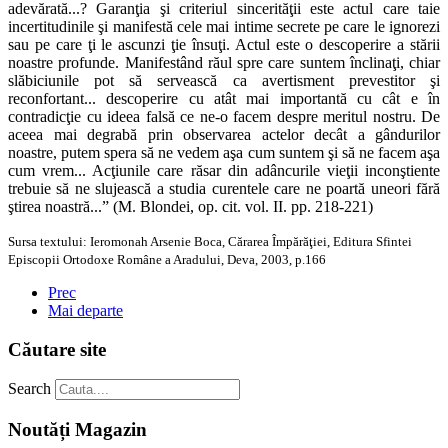
adevărată...? Garanţia şi criteriul sincerităţii este actul care taie
incertitudinile şi manifestă cele mai intime secrete pe care le ignorezi
sau pe care ţi le ascunzi ţie însuţi. Actul este o descoperire a stării
noastre profunde. Manifestând răul spre care suntem înclinaţi, chiar
slăbiciunile pot să servească ca avertisment prevestitor şi
reconfortant... descoperire cu atât mai importantă cu cât e în
contradicţie cu ideea falsă ce ne-o facem despre meritul nostru. De
aceea mai degrabă prin observarea actelor decât a gândurilor
noastre, putem spera să ne vedem aşa cum suntem şi să ne facem aşa
cum vrem... Acţiunile care răsar din adâncurile vieţii inconştiente
trebuie să ne slujească a studia curentele care ne poartă uneori fără
ştirea noastră...” (M. Blondei, op. cit. vol. II. pp. 218-221)
Sursa textului: Ieromonah Arsenie Boca, Cărarea Împărăţiei, Editura Sfintei
Episcopii Ortodoxe Române a Aradului, Deva, 2003, p.166
Prec
Mai departe
Căutare site
Search
Noutăți Magazin