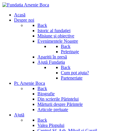
Acasă
Despre noi
Back
Istoric al fundaţiei
Misiune şi obiective
Evenimentele Noastre
Back
Pelerinaje
Apariţii în presă
Ajută Fundația
Back
Cum pot ajuta?
Parteneriate
Pr. Arsenie Boca
Back
Biografie
Din scrierile Părintelui
Mărturii despre Părintele
Articole preluate
Ajută
Back
Valea Plopului
Centrul Sf. Arh. Mihail si Gavril