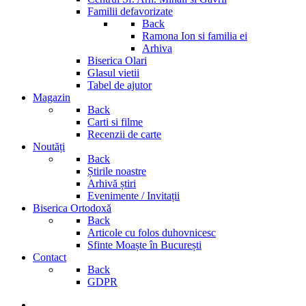
Familii defavorizate
Back
Ramona Ion si familia ei
Arhiva
Biserica Olari
Glasul vietii
Tabel de ajutor
Magazin
Back
Carti si filme
Recenzii de carte
Noutăți
Back
Știrile noastre
Arhivă știri
Evenimente / Invitații
Biserica Ortodoxă
Back
Articole cu folos duhovnicesc
Sfinte Moaște în București
Contact
Back
GDPR