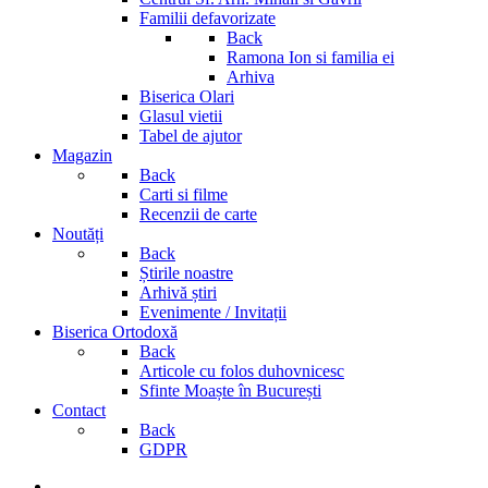
Familii defavorizate
Back
Ramona Ion si familia ei
Arhiva
Biserica Olari
Glasul vietii
Tabel de ajutor
Magazin
Back
Carti si filme
Recenzii de carte
Noutăți
Back
Știrile noastre
Arhivă știri
Evenimente / Invitații
Biserica Ortodoxă
Back
Articole cu folos duhovnicesc
Sfinte Moaște în București
Contact
Back
GDPR