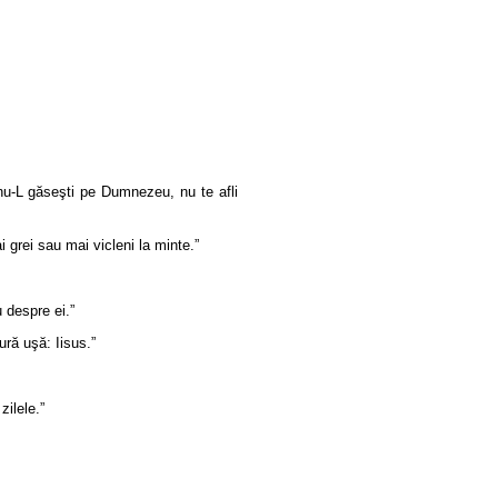
ă nu-L găseşti pe Dumnezeu, nu te afli
 grei sau mai vicleni la minte.”
 despre ei.”
ură uşă: Iisus.”
zilele.”