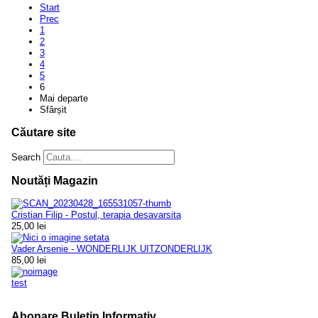
Start
Prec
1
2
3
4
5
6
Mai departe
Sfârșit
Căutare site
Search
Noutăți Magazin
Cristian Filip - Postul, terapia desavarsita
25,00 lei
Vader Arsenie - WONDERLIJK UITZONDERLIJK
85,00 lei
test
Abonare Buletin Informativ