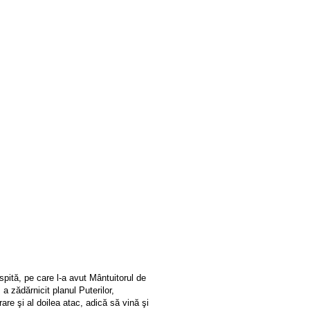
spită, pe care l-a avut Mântuitorul de
a zădărnicit planul Puterilor,
rare şi al doilea atac, adică să vină şi