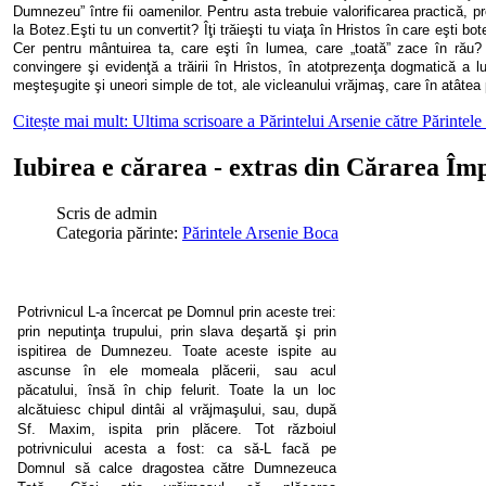
Dumnezeu” între fii oamenilor. Pentru asta trebuie valorificarea practică, pr
la Botez.Eşti tu un convertit? Îţi trăieşti tu viaţa în Hristos în care eşti bo
Cer pentru mântuirea ta, care eşti în lumea, care „toată” zace în rău
convingere şi evidenţă a trăirii în Hristos, în atotprezenţa dogmatică a lu
meşteşugite şi uneori simple de tot, ale vicleanului vrăjmaş, care în atâtea p
Citește mai mult: Ultima scrisoare a Părintelui Arsenie către Părintele
Iubirea e cărarea - extras din Cărarea Îm
Scris de
admin
Categoria părinte:
Părintele Arsenie Boca
Potrivnicul L-a încercat pe Domnul prin aceste trei:
prin neputinţa trupului, prin slava deşartă şi prin
ispitirea de Dumnezeu. Toate aceste ispite au
ascunse în ele momeala plăcerii, sau acul
păcatului, însă în chip felurit. Toate la un loc
alcătuiesc chipul dintâi al vrăjmaşului, sau, după
Sf. Maxim, ispita prin plăcere. Tot războiul
potrivnicului acesta a fost: ca să-L facă pe
Domnul să calce dragostea către Dum
nezeuca