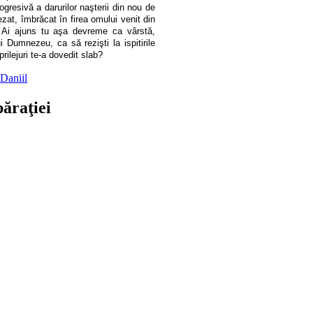
ogresivă a darurilor naşterii din nou de
tezat, îmbrăcat în firea omului venit din
? Ai ajuns tu aşa devreme ca vârstă,
i Dumnezeu, ca să rezişti la ispitirile
rilejuri te-a dovedit slab?
 Daniil
păraţiei