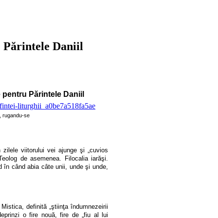
 Părintele Daniil
 pentru Părintele Daniil
 rugandu-se
 zilele viitorului vei ajunge şi „cuvios
l Teolog de asemenea. Filocalia iarăşi.
nd în când abia câte unii, unde şi unde,
Mistica, definită „ştiinţa îndumnezeirii
eprinzi o fire nouă, fire de „fiu al lui