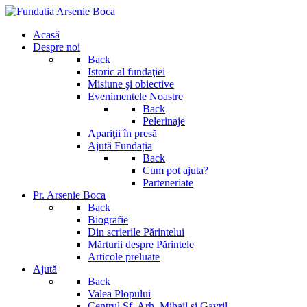
Acasă
Despre noi
Back
Istoric al fundaţiei
Misiune şi obiective
Evenimentele Noastre
Back
Pelerinaje
Apariţii în presă
Ajută Fundația
Back
Cum pot ajuta?
Parteneriate
Pr. Arsenie Boca
Back
Biografie
Din scrierile Părintelui
Mărturii despre Părintele
Articole preluate
Ajută
Back
Valea Plopului
Centrul Sf. Arh. Mihail si Gavril