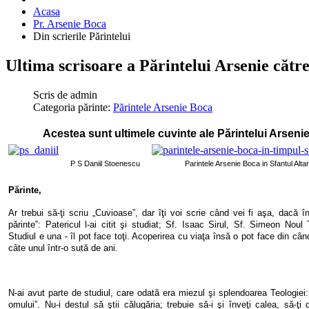
Acasa
Pr. Arsenie Boca
Din scrierile Părintelui
Ultima scrisoare a Părintelui Arsenie către
Scris de
admin
Categoria părinte:
Părintele Arsenie Boca
Acestea sunt ultimele cuvinte ale Părintelui Arsenie
P S Daniil Stoenescu
Parintele Arsenie Boca in Sfantul Altar,
Părinte,
Ar trebui să-ţi scriu „Cuvioase”, dar îţi voi scrie când vei fi aşa, dacă în
părinte”: Patericul l-ai citit şi studiat; Sf. Isaac Sirul, Sf. Simeon Nou
Studiul e una - îl pot face toţi. Acoperirea cu viaţa însă o pot face din câ
câte unul într-o sută de ani.
N-ai avut parte de studiul, care odată era miezul şi splendoarea Teologiei: 
omului”. Nu-i destul să ştii călugăria; trebuie să-i şi înveţi calea, să-ţi d