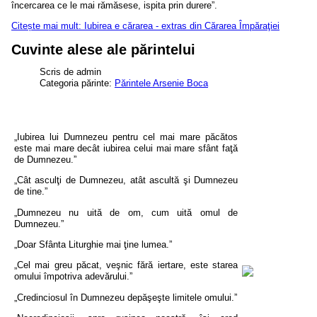
încercarea ce le mai rămăsese, ispita prin durere
”
.
Citește mai mult: Iubirea e cărarea - extras din Cărarea Împăraţiei
Cuvinte alese ale părintelui
Scris de
admin
Categoria părinte:
Părintele Arsenie Boca
„Iubirea lui Dumnezeu pentru cel mai mare păcătos
este mai mare decât iubirea celui mai mare sfânt faţă
de Dumnezeu.”
„Cât asculţi de Dumnezeu, atât ascultă şi Dumnezeu
de tine.”
„Dumnezeu nu uită de om, cum uită omul de
Dumnezeu.”
„
Doar Sfânta Liturghie mai ţine lumea.”
„Cel mai greu păcat, veşnic fără iertare, este starea
omului împotriva adevărului.”
„Credinciosul în Dumnezeu depăşeşte limitele omului.”