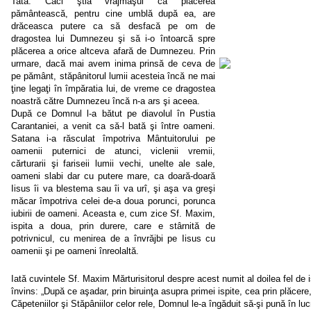
Tată. Căci ştia vrăjmaşul că plăcerea
pământească, pentru cine umblă după ea, are
drăceasca putere ca să desfacă pe om de
dragostea lui Dumnezeu şi să i-o întoarcă spre
plăcerea a orice altceva afară de Dumnezeu. Prin
urmare, dacă mai avem inima prinsă de ceva de
pe pământ, stăpânitorul lumii acesteia încă ne mai
ţine legaţi în împăratia lui, de vreme ce dragostea
noastră către Dumnezeu încă n-a ars şi aceea.
După ce Domnul l-a bătut pe diavolul în Pustia
Carantaniei, a venit ca să-l bată şi între oameni.
Satana i-a răsculat împotriva Mântuitorului pe
oamenii puternici de atunci, viclenii vremii,
cărturarii şi fariseii lumii vechi, unelte ale sale,
oameni slabi dar cu putere mare, ca doară-doară
Iisus îi va blestema sau îi va urî, şi aşa va greşi
măcar împotriva celei de-a doua porunci, porunca
iubirii de oameni. Aceasta e, cum zice Sf. Maxim,
ispita a doua, prin durere, care e stârnită de
potrivnicul, cu menirea de a învrăjbi pe Iisus cu
oamenii şi pe oameni înreolaltă.
Iată cuvintele Sf. Maxim Mărturisitorul despre acest numit al doilea fel de i
învins:
„
După ce aşadar, prin biruinţa asupra primei ispite, cea prin plăcere, 
Căpeteniilor şi Stăpâniilor celor rele, Domnul le-a îngăduit să-şi pună în luc