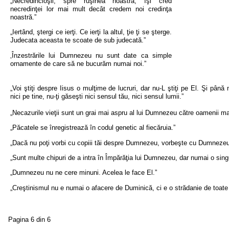
„Necredincioşii, spre ruşinea noastră, îşi cred
necredinţei lor mai mult decât credem noi credinţa
noastră.”
„Iertând, ştergi ce ierţi. Ce ierţi la altul, ţie ţi se şterge.
Judecata aceasta te scoate de sub judecată.”
‚Înzestrările lui Dumnezeu nu sunt date ca simple
ornamente de care să ne bucurăm numai noi.”
„Voi ştiţi despre Iisus o mulţime de lucruri, dar nu-L ştiţi pe El. Şi pân
nici pe tine, nu-ţi găseşti nici sensul tău, nici sensul lumii.”
„Necazurile vieţii sunt un grai mai aspru al lui Dumnezeu către oamenii mai
„Păcatele se înregistrează în codul genetic al fiecăruia.”
„Dacă nu poţi vorbi cu copiii tăi despre Dumnezeu, vorbeşte cu Dumnezeu
„Sunt multe chipuri de a intra în Împărăţia lui Dumnezeu, dar numai o sing
„Dumnezeu nu ne cere minuni. Acelea le face El.”
„Creştinismul nu e numai o afacere de Duminică, ci e o strădanie de toate 
Pagina 6 din 6