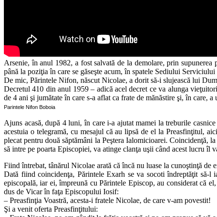
Arsenie, în anul 1982, a fost salvată de la demolare, prin supunerea p
până la poziţia în care se găseşte acum, în spatele Sediului Serviciu
De mic, Părintele Nifon, născut Nicolae, a dorit să-i slujească lui Du
Decretul 410 din anul 1959 – adică acel decret ce va alunga vieţuitorii
de 4 ani şi jumătate în care s-a aflat ca frate de mănăstire şi, în care, a
Parintele Nifon Boboia
Ajuns acasă, după 4 luni, în care i-a ajutat mamei la treburile casni
acestuia o telegramă, cu mesajul că au lipsă de el la Preasfinţitul, ai
plecat pentru două săptămâni la Peştera Ialomicioarei. Coincidenţă, la 
să intre pe poarta Episcopiei, va atinge clanţa uşii când acest lucru îl 
Fiind întrebat, tânărul Nicolae arată că încă nu luase la cunoştinţă de e
Dată fiind coincidenţa, Părintele Exarh se va socoti îndreptăţit să-l ia
episcopală, iar ei, împreună cu Părintele Episcop, au considerat că el,
dus de Vicar în faţa Episcopului Iosif:
– Preasfinţia Voastră, acesta-i fratele Nicolae, de care v-am povestit!
Şi a venit oferta Preasfinţitului: