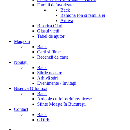
Familii defavorizate
Back
Ramona Ion si familia ei
Arhiva
Biserica Olari
Glasul vietii
Tabel de ajutor
Magazin
Back
Carti si filme
Recenzii de carte
Noutăți
Back
Știrile noastre
Arhivă știri
Evenimente / Invitații
Biserica Ortodoxă
Back
Articole cu folos duhovnicesc
Sfinte Moaște în București
Contact
Back
GDPR