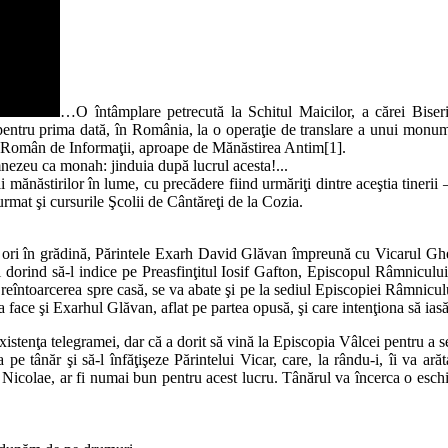
…O întâmplare petrecută la Schitul Maicilor, a cărei Biseri
entru prima dată, în România, la o operaţie de translare a unui monument
lui Român de Informaţii, aproape de Mănăstirea Antim[1].
mnezeu ca monah: jinduia după lucrul acesta!...
 mănăstirilor în lume, cu precădere fiind urmăriţi dintre aceştia tineri
 urmat şi cursurile Şcolii de Cântăreţi de la Cozia.
ce ori în grădină, Părintele Exarh David Glăvan împreună cu Vicarul Ghe
ci dorind să-l indice pe Preasfinţitul Iosif Gafton, Episcopul Râmniculu
reîntoarcerea spre casă, se va abate şi pe la sediul Episcopiei Râmniculu
va face şi Exarhul Glăvan, aflat pe partea opusă, şi care intenţiona să iasă
xistenţa telegramei, dar că a dorit să vină la Episcopia Vâlcei pentru a se
 pe tânăr şi să-l înfăţişeze Părintelui Vicar, care, la rându-i, îi va ar
 Nicolae, ar fi numai bun pentru acest lucru. Tânărul va încerca o eschiv