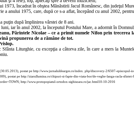
iat şi 4 fete), toţi, aplecaţi spre a deveni muzicieni;
lui 1973, încadrat în obştea Mănăstirii Jacul Românesc, din judeţul Mureş,
rie a anului 1975, care, după ce s-a aflat, începând cu anul 2002, pentr
a puţin după împlinirea vârstei de 8 ani.
4 luni, iar în anul 2002, la începutul Postului Mare, a adormit în Domnul
nu, Părintele Nicolae – ce a primit numele Nifon prin trecerea la c
ă vină propunerea de a rămâne de tot.
rislop.
 Sfânta Liturghie, cu excepţia a câtorva zile, în care a mers la Muntele
oniu.
i (30.05.2013), postat pe http://www.jurnaluldearges.ro/index. php/discovery-2/6507-episcopul-ios
), postat pe http://ziarullumina.ro/chipuri-si-fapte-din-viata-bor/de-veghe-langa-racla-sfintei-fi
der=TOWN; http://www.protopopiatul-ortodox-sighisoara.ro/jac.html10-10-2016