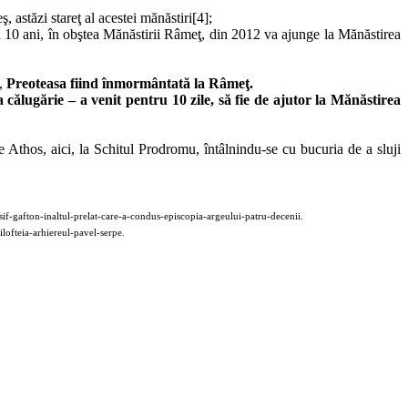
 astăzi stareţ al acestei mănăstiri[4];
u 10 ani, în obştea Mănăstirii Râmeţ, din 2012 va ajunge la Mănăstirea
,
Preoteasa fiind înmormântată la Râmeţ.
ălugărie – a venit pentru 10 zile, să fie de ajutor la Mănăstirea
 Athos, aici, la Schitul Prodromu, întâlnindu-se cu bucuria de a sluji
if-gafton-inaltul-prelat-care-a-condus-episcopia-argeului-patru-decenii.
lofteia-arhiereul-pavel-serpe.