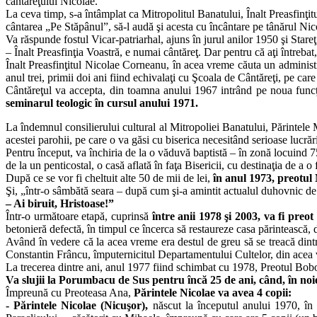
cântăreţului Nicolae.
La ceva timp, s-a întâmplat ca Mitropolitul Banatului, Înalt Preasfinţi
cântarea „Pe Stăpânul”, să-l audă şi acesta cu încântare pe tânărul Nico
Va răspunde fostul Vicar-patriarhal, ajuns în jurul anilor 1950 şi Stare
– Înalt Preasfinţia Voastră, e numai cântăreţ. Dar pentru că aţi întreba
Înalt Preasfinţitul Nicolae Corneanu, în acea vreme căuta un administ
anul trei, primii doi ani fiind echivalaţi cu Şcoala de Cântăreţi, pe ca
Cântăreţul va accepta, din toamna anului 1967 intrând pe noua funcţ
seminarul teologic în cursul anului 1971.
La îndemnul consilierului cultural al Mitropoliei Banatului, Părintele 
acestei parohii, pe care o va găsi cu biserica necesitând serioase lucră
Pentru început, va închiria de la o văduvă baptistă – în zonă locuind 75
de la un penticostal, o casă aflată în faţa Bisericii, cu destinaţia de a 
După ce se vor fi cheltuit alte 50 de mii de lei,
în anul 1973, preotul 
Şi, „într-o sâmbătă seara – după cum şi-a amintit actualul duhovnic de 
– Ai biruit, Hristoase!”
Într-o următoare etapă, cuprinsă
între anii 1978 şi 2003, va fi preo
betonieră defectă, în timpul ce încerca să restaureze casa părintească, di
Având în vedere că la acea vreme era destul de greu să se treacă dint
Constantin Frâncu, împuternicitul Departamentului Cultelor, din acea vre
La trecerea dintre ani, anul 1977 fiind schimbat cu 1978, Preotul Bobo
Va slujii la Porumbacu de Sus pentru încă 25 de ani, când, în no
Împreună cu Preoteasa Ana,
Părintele Nicolae va avea 4 copii:
- Părintele Nicolae (Nicuşor),
născut la începutul anului 1970, în C