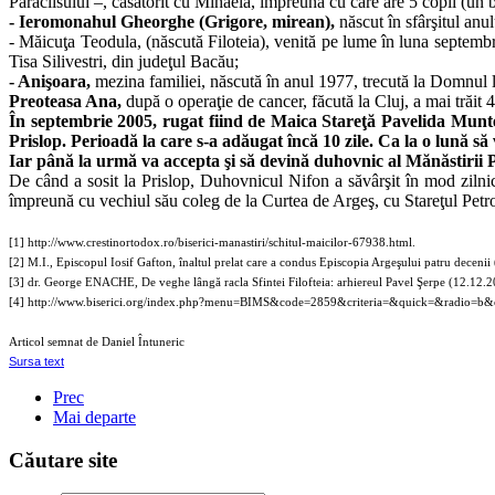
Paraclisului –, căsătorit cu Mihaela, împreună cu care are 5 copii (un bă
- Ieromonahul Gheorghe (Grigore, mirean),
născut în sfârşitul anu
- Măicuţa Teodula, (născută Filoteia), venită pe lume în luna septemb
Tisa Silivestri, din judeţul Bacău;
- Anişoara,
mezina familiei, născută în anul 1977, trecută la Domnul l
Preoteasa Ana,
după o operaţie de cancer, făcută la Cluj, a mai trăit 
În septembrie 2005, rugat fiind de Maica Stareţă Pavelida Muntea
Prislop. Perioadă la care s-a adăugat încă 10 zile. Ca la o lună s
Iar până la urmă va accepta şi să devină duhovnic al Mănăstirii P
De când a sosit la Prislop, Duhovnicul Nifon a săvârşit în mod zilnic
împreună cu vechiul său coleg de la Curtea de Argeş, cu Stareţul Petr
[1] http://www.crestinortodox.ro/biserici-manastiri/schitul-maicilor-67938.html.
[2] M.I., Episcopul Iosif Gafton, înaltul prelat care a condus Episcopia Argeşului patru deceni
[3] dr. George ENACHE, De veghe lângă racla Sfintei Filofteia: arhiereul Pavel Şerpe (12.12.2009
[4] http://www.biserici.org/index.php?menu=BIMS&code=2859&criteria=&quick=&radio=b&or
Articol semnat de Daniel Întuneric
Sursa text
Prec
Mai departe
Căutare site