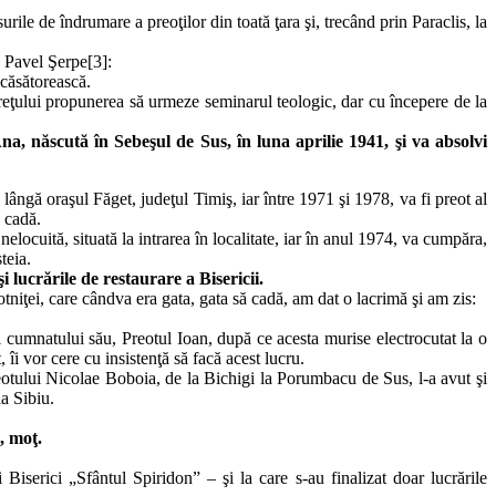
le de îndrumare a preoţilor din toată ţara şi, trecând prin Paraclis, la
l Pavel Şerpe[3]:
 căsătorească.
reţului propunerea să urmeze seminarul teologic, dar cu începere de la
na, născută în Sebeşul de Sus, în luna aprilie 1941, şi va absolvi
ângă oraşul Făget, judeţul Timiş, iar între 1971 şi 1978, va fi preot al
ă cadă.
locuită, situată la intrarea în localitate, iar în anul 1974, va cumpăra,
teia.
 lucrările de restaurare a Bisericii.
niţei, care cândva era gata, gata să cadă, am dat o lacrimă şi am zis:
 cumnatului său, Preotul Ioan, după ce acesta murise electrocutat la o
 îi vor cere cu insistenţă să facă acest lucru.
eotului Nicolae Boboia, de la Bichigi la Porumbacu de Sus, l-a avut şi
la Sibiu.
, moţ.
iserici „Sfântul Spiridon” – şi la care s-au finalizat doar lucrările