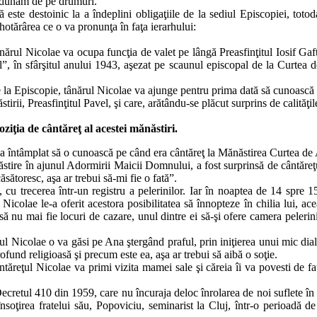
 adunăm de pe drumuri.
este destoinic la a îndeplini obligaţiile de la sediul Episcopiei, toto
hotărârea ce o va pronunţa în faţa ierarhului:
tânărul Nicolae va ocupa funcţia de valet pe lângă Preasfinţitul Iosif G
ul”, în sfârşitul anului 1943, aşezat pe scaunul episcopal de la Curtea 
e la Episcopie, tânărul Nicolae va ajunge pentru prima dată să cunoască
ii, Preasfinţitul Pavel, şi care, arătându-se plăcut surprins de calităţil
iţia de cântăreţ al acestei mănăstiri.
 s-a întâmplat să o cunoască pe când era cântăreţ la Mănăstirea Curtea de
stire în ajunul Adormirii Maicii Domnului, a fost surprinsă de cântăreţu
sătoresc, aşa ar trebui să-mi fie o fată”.
cu trecerea într-un registru a pelerinilor. Iar în noaptea de 14 spre 
Nicolae le-a oferit acestora posibilitatea să înnopteze în chilia lui, ac
 să nu mai fie locuri de cazare, unul dintre ei să-şi ofere camera peleri
ţul Nicolae o va găsi pe Ana ştergând praful, prin iniţierea unui mic di
ofund religioasă şi precum este ea, aşa ar trebui să aibă o soţie.
ntăreţul Nicolae va primi vizita mamei sale şi căreia îi va povesti de f
cretul 410 din 1959, care nu încuraja deloc înrolarea de noi suflete în o
soţirea fratelui său, Popoviciu, seminarist la Cluj, într-o perioadă de