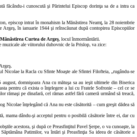
dată făcându-i cunoscută şi Părintelui Episcop dorinţa sa de a intra ca
afton, episcop intrat în monahism la Mănăstirea Neamţ, la 28 noiembrie
de Argeş, în ianuarie 1944 şi reînscăunat după contopirea Episcopiilor
Mănăstirea Curtea de Argeş
, locul înmormântării.
e muzicale ale viitorului duhovnic de la Prislop, va zice:
 Argeş.
l Nicolae la Racla cu Sfinte Moaşte ale Sfintei Filofteia, „rugându-se
15 august, domnişoara Ana cu mătuşa sa au ieşit ultimele din Biserica
easta pentru că exista o înţelegere a lui cu Fratele Sofronie – cel ce se
nilor rămaşi pe dinafară, cel rămas astfel fără cameră urmând să treacă,
alog Nicolae înţelegând că Ana nu este căsătorită – cum greşit dădea să
ată, mama dându-şi acceptul pentru o posibilă căsătorie între ei, dar cu
bştile acestora, şi după ce Preasfinţitul Pavel Şerpe, o va cunoaşte, la
 Săptămâna Patimilor, va întări şi Preasfinţia Sa ideea de căsătorie a