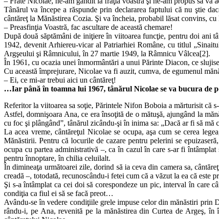
– Frate Nicolae, ne-am gândit la frăţia voastră şi ne-am propus să vă
Tânărul va începe a răspunde prin declararea faptului că nu ştie dacă 
cântăreţ la Mănăstirea Cozia. Şi va încheia, probabil lăsat convins, cu 
– Preasfinţia Voastră, fac ascultare de această chemare!
După două săptămâni de iniţiere în viitoarea funcţie, pentru doi ani 
1942, devenit Arhiereu-vicar al Patriarhiei Române, cu titlul „Sinait
Argşeului şi Râmnicului, în 27 martie 1949, la Râmnicu Vâlcea[2].
În 1961, cu ocazia unei înmormântări a unui Părinte Diacon, ce slujis
Cu această împrejurare, Nicolae va fi auzit, cumva, de egumenul mănăstir
– Ei, ce mi-ar trebui aici un cântăreţ!
…Iar până în toamna lui 1967, tânărul Nicolae se va bucura de poz
Referitor la viitoarea sa soţie, Părintele Nifon Boboia a mărturisit că
Astfel, domnişoara Ana, ce era însoţită de o mătuşă, ajungând la mănă
cu foc şi plângând”, tânărul zicându-şi în inima sa: „Dacă ar fi să mă că
La acea vreme, cântăreţul Nicolae se ocupa, aşa cum se cerea legea, 
Mănăstirii. Pentru că locurile de cazare pentru pelerini se epuizaseră, 
ocupa cu partea administrativă –, ca în cazul în care s-ar fi întâmplat
pentru înnoptare, în chilia celuilalt.
În dimineaţa următoarei zile, dorind să ia ceva din camera sa, cântăre
creadă –, totodată, recunoscându-i fetei cum că a văzut la ea că este pr
Şi s-a întâmplat ca cei doi să corespondeze un pic, interval în care câ
condiţia ca fiul ei să se facă preot…
Avându-se în vedere condiţiile grele impuse celor din mănăstiri prin De
rându-i, pe Ana, revenită pe la mănăstirea din Curtea de Argeş, în în