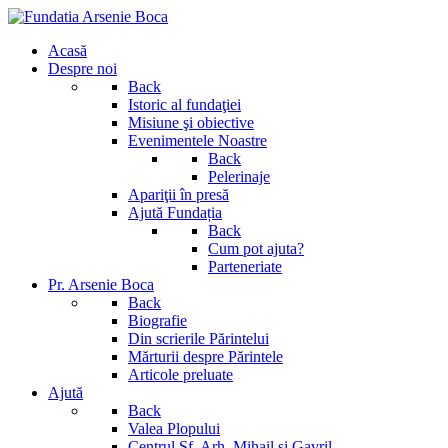
Acasă
Despre noi
Back
Istoric al fundaţiei
Misiune şi obiective
Evenimentele Noastre
Back
Pelerinaje
Apariţii în presă
Ajută Fundația
Back
Cum pot ajuta?
Parteneriate
Pr. Arsenie Boca
Back
Biografie
Din scrierile Părintelui
Mărturii despre Părintele
Articole preluate
Ajută
Back
Valea Plopului
Centrul Sf. Arh. Mihail si Gavril