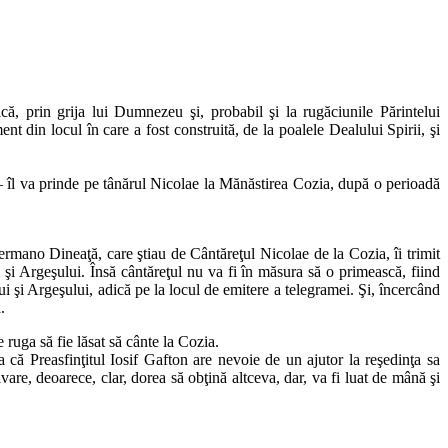
că, prin grija lui Dumnezeu şi, probabil şi la rugăciunile Părintelui
 din locul în care a fost construită, de la poalele Dealului Spirii, şi
i – îl va prinde pe tânărul Nicolae la Mănăstirea Cozia, după o perioadă
rmano Dineaţă, care ştiau de Cântăreţul Nicolae de la Cozia, îi trimit
i şi Argeşului. Însă cântăreţul nu va fi în măsura să o primească, fiind
i şi Argeşului, adică pe la locul de emitere a telegramei. Şi, încercând
.
 ruga să fie lăsat să cânte la Cozia.
ăta că Preasfinţitul Iosif Gafton are nevoie de un ajutor la reşedinţa sa
are, deoarece, clar, dorea să obţină altceva, dar, va fi luat de mână şi