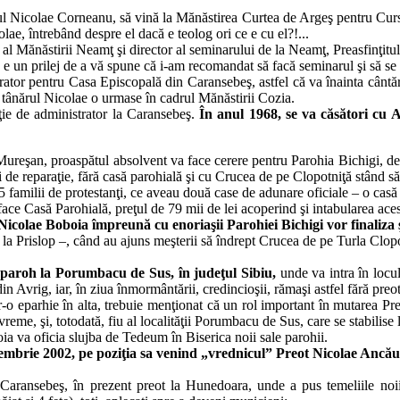
tul Nicolae Corneanu, să vină la Mănăstirea Curtea de Argeş pentru Cursuri
lae, întrebând despre el dacă e teolog ori ce e cu el?!...
ţ al Mănăstirii Neamţ şi director al seminarului de la Neamţ, Preasfinţitu
t, e un prilej de a vă spune că i-am recomandat să facă seminarul şi să se
rator pentru Casa Episcopală din Caransebeş, astfel că va înainta cântă
re tânărul Nicolae o urmase în cadrul Mănăstirii Cozia.
ie de administrator la Caransebeş.
În anul 1968, se va căsători cu A
Mureşan, proaspătul absolvent va face cerere pentru Parohia Bichigi, de l
ri de reparaţie, fără casă parohială şi cu Crucea de pe Clopotniţă stând s
 familii de protestanţi, ce aveau două case de adunare oficiale – o casă ne
o face Casă Parohială, preţul de 79 mii de lei acoperind şi intabularea aces
Nicolae Boboia împreună cu enoriaşii Parohiei Bichigi vor finaliza şi
la Prislop –, când au ajuns meşterii să îndrept Crucea de pe Turla Clopot
t paroh la Porumbacu de Sus, în judeţul Sibiu,
unde va intra în locul
n Avrig, iar, în ziua înmormântării, credincioşii, rămaşi astfel fără preot,
r-o eparhie în alta, trebuie menţionat că un rol important în mutarea Pr
me, şi, totodată, fiu al localităţii Porumbacu de Sus, care se stabilise 
ia va oficia slujba de Tedeum în Biserica noii sale parohii.
iembrie 2002, pe poziţia sa venind „vrednicul” Preot Nicolae Ancău
aransebeş, în prezent preot la Hunedoara, unde a pus temeliile noii B