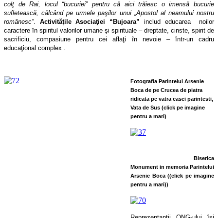
colţ de Rai, locul “bucuriei” pentru că aici trăiesc o imensă bucurie
sufletească, călcând pe urmele paşilor unui „Apostol al neamului nostru
românesc”
.
Activităţile Asociaţiei “Bujoara”
includ educarea noilor
caractere în spiritul valorilor umane şi spirituale – dreptate, cinste, spirit de
sacrificiu, compasiune pentru cei aflaţi în nevoie – într-un cadru
educaţional complex .
Fotografia Parintelui Arsenie
Boca de pe Crucea de piatra
ridicata pe vatra casei parintesti,
Vata de Sus (click pe imagine
pentru a mari)
Biserica
Monument in memoria Parintelui
Arsenie Boca (
(click pe imagine
pentru a mari))
Reprezentanţii ONG-ului îşi