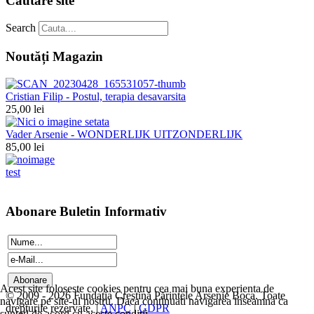
Căutare site
Search
Noutăți Magazin
Cristian Filip - Postul, terapia desavarsita
25,00 lei
Vader Arsenie - WONDERLIJK UITZONDERLIJK
85,00 lei
test
Abonare Buletin Informativ
Acest site foloseste cookies pentru cea mai buna experienta de
© 2009 - 2026 Fundația Creștină Părintele Arsenie Boca. Toate
navigare pe site-ul nostru. Daca continuati navigarea inseamna ca
drepturile rezervate. |
ANPC
|
GDPR
sunteti de acord cu aceste conditii.