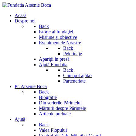
Acasă
Despre noi
Back
Istoric al fundaţiei
Misiune şi obiective
Evenimentele Noastre
Back
Pelerinaje
Apariţii în presă
Ajută Fundația
Back
Cum pot ajuta?
Parteneriate
Pr. Arsenie Boca
Back
Biografie
Din scrierile Părintelui
Mărturii despre Părintele
Articole preluate
Ajută
Back
Valea Plopului
Centrul Sf. Arh. Mihail si Gavril