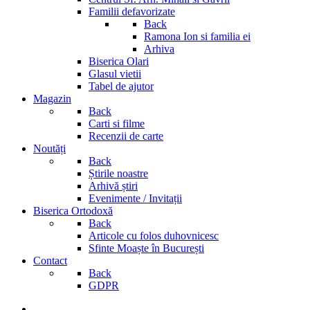
Familii defavorizate
Back
Ramona Ion si familia ei
Arhiva
Biserica Olari
Glasul vietii
Tabel de ajutor
Magazin
Back
Carti si filme
Recenzii de carte
Noutăți
Back
Știrile noastre
Arhivă știri
Evenimente / Invitații
Biserica Ortodoxă
Back
Articole cu folos duhovnicesc
Sfinte Moaște în București
Contact
Back
GDPR