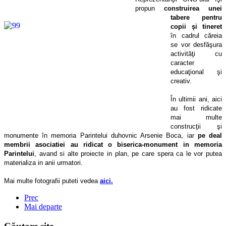
propun
construirea unei
tabere pentru
copii şi tineret
în cadrul căreia
se vor desfăşura
activităţi cu
caracter
educaţional şi
creativ.
În ultimii ani, aici
au fost ridicate
mai multe
construcţii şi
monumente în memoria Parintelui duhovnic Arsenie Boca, iar
pe deal
membrii asociatiei au ridicat o biserica-monument in memoria
Parintelui
, avand si alte proiecte in plan, pe care spera ca le vor putea
materializa in anii urmatori.
Mai multe fotografii puteti vedea
aici.
Prec
Mai departe