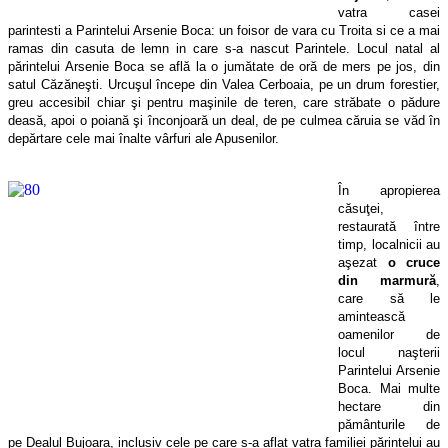
vatra casei
parintesti a Parintelui Arsenie Boca: un foisor de vara cu Troita si ce a mai
ramas din casuta de lemn in care s-a nascut Parintele. Locul natal al
părintelui Arsenie Boca se află la o jumătate de oră de mers pe jos, din
satul Căzăneşti. Urcuşul începe din Valea Cerboaia, pe un drum forestier,
greu accesibil chiar şi pentru maşinile de teren, care străbate o pădure
deasă, apoi o poiană şi înconjoară un deal, de pe culmea căruia se văd în
depărtare cele mai înalte vârfuri ale Apusenilor.
În apropierea
căsuţei,
restaurată între
timp, localnicii au
aşezat
o cruce
din marmură
,
care să le
amintească
oamenilor de
locul naşterii
Parintelui Arsenie
Boca. Mai multe
hectare din
pământurile de
pe Dealul Bujoara, inclusiv cele pe care s-a aflat vatra familiei părintelui au