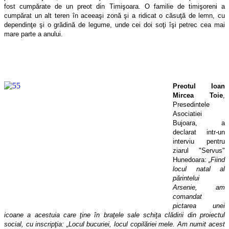
fost cumpărate de un preot din Timişoara. O familie de timişoreni a
cumpărat un alt teren în aceeaşi zonă şi a ridicat o căsuţă de lemn, cu
dependinţe şi o grădină de legume, unde cei doi soţi îşi petrec cea mai
mare parte a anului.
Preotul Ioan
Mircea Toie
,
Presedintele
Asociatiei
Bujoara, a
declarat intr-un
interviu pentru
ziarul "Servus"
Hunedoara:
„Fiind
locul natal al
părintelui
Arsenie, am
comandat
pictarea unei
icoane a acestuia care ţine în braţele sale schiţa clădirii din proiectul
social, cu inscripţia: „Locul bucuriei, locul copilăriei mele. Am numit acest