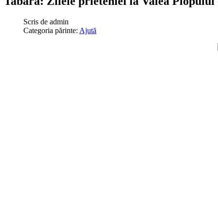
Tabara: Zilele prieteniei la Valea Plopului 
Scris de
admin
Categoria părinte:
Ajută