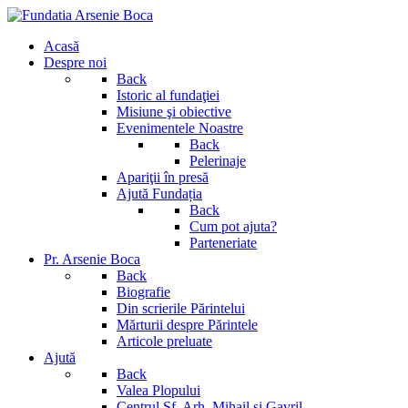
Acasă
Despre noi
Back
Istoric al fundaţiei
Misiune şi obiective
Evenimentele Noastre
Back
Pelerinaje
Apariţii în presă
Ajută Fundația
Back
Cum pot ajuta?
Parteneriate
Pr. Arsenie Boca
Back
Biografie
Din scrierile Părintelui
Mărturii despre Părintele
Articole preluate
Ajută
Back
Valea Plopului
Centrul Sf. Arh. Mihail si Gavril