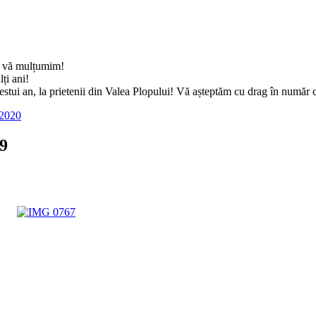
ă, vă mulțumim!
ți ani!
cestui an, la prietenii din Valea Plopului! Vă așteptăm cu drag în număr 
 2020
19