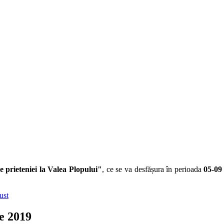
le prieteniei la Valea Plopului"
, ce se va desfășura în perioada
05-09
ust
ie 2019