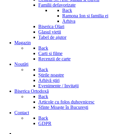
Familii defavorizate
Back
Ramona Ion si familia ei
Arhiva
Biserica Olari
Glasul vietii
Tabel de ajutor
Magazin
Back
Carti si filme
Recenzii de carte
Noutăți
Back
Știrile noastre
Arhivă știri
Evenimente / Invitații
Biserica Ortodoxă
Back
Articole cu folos duhovnicesc
Sfinte Moaște în București
Contact
Back
GDPR