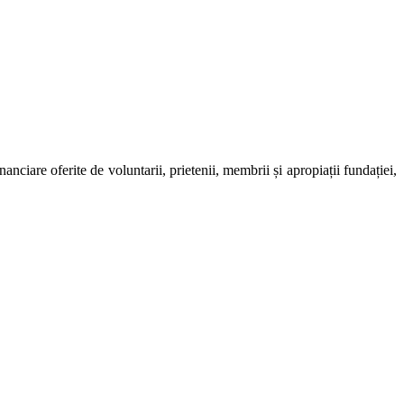
ciare oferite de voluntarii, prietenii, membrii și apropiații fundației,