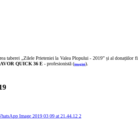
aberei „Zilele Prieteniei la Valea Plopului - 2019” și al donațiilor finan
AVOR QUICK 36 E
- profesionistă (
).
imagini
19