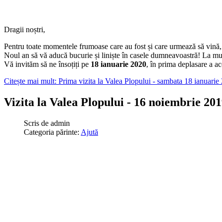
Dragii noștri,
Pentru toate momentele frumoase care au fost și care urmează să vin
Noul an să vă aducă bucurie și liniște în casele dumneavoastră! La mul
Vă invităm să ne însoțiți
pe
18 ianuarie 2020
, în prima deplasare a a
Citește mai mult: Prima vizita la Valea Plopului - sambata 18 ianuarie
Vizita la Valea Plopului - 16 noiembrie 20
Scris de
admin
Categoria părinte:
Ajută